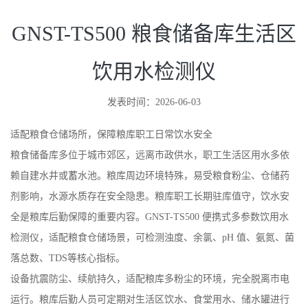
GNST-TS500 粮食储备库生活区
饮用水检测仪
发表时间：2026-06-03
适配粮食仓储场所，保障粮库职工日常饮水安全
粮食储备库多位于城市郊区，远离市政供水，职工生活区用水多依
赖自建水井或蓄水池。粮库周边环境特殊，易受粮食粉尘、仓储药
剂影响，水源水质存在安全隐患。粮库职工长期驻库值守，饮水安
全是粮库后勤保障的重要内容。GNST-TS500 便携式多参数饮用水
检测仪，适配粮食仓储场景，可检测浊度、余氯、pH 值、氨氮、菌
落总数、TDS等核心指标。
设备抗震防尘、续航持久，适配粮库多粉尘的环境，完全脱离市电
运行。粮库后勤人员可定期对生活区饮水、食堂用水、储水罐进行