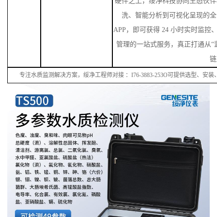
硬件之上，绥净科技协同生态伙伴
洗、智能分析到可视化呈现的全
APP，即可获得 24 小时实时监
管理的一站式服务，真正打通从“监
链
专注水质监测解决方案，绥净工程师对接
：
I
76
-38
83
-
253
O可提供选型、安装