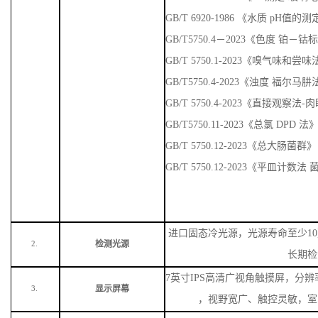
GB/T 6920-1986 《水质 pH值
GB/T5750.4－2023《色度 铂－
GB/T 5750.1-2023《嗅气味
GB/T5750.4-2023《浊度 福尔马
GB/T 5750.4-2023《直接观察法
GB/T5750.11-2023《总氯 DPD 法
GB/T 5750.12-2023《总大肠菌群》
GB/T 5750.12-2023《平皿计数
进口固态冷光源，光源寿命至少
1
检测光源
2.
长期检
7英寸IPS高清广视角触摸屏，分辨率
显示屏幕
3.
，视野宽广、触控灵敏，室