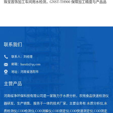
水安全
珠宝首饰加工车间用水检测，GNST-TH900 保障加工精度与产品品
质
联系我们
联系人：刘经理
邮箱：
liuruilz@qq.com
地址：河南省洛阳市
主营产品
河南绥净环保科技有限公司是一家致力于水质分析，农残食品快速检测仪
器研发、生产销售、服务于一体的技术厂家，主要业务有:水质分析仪,水
质检测仪,COD检测仪,COD消解仪,COD测定仪,COD快速测定仪,COD测定