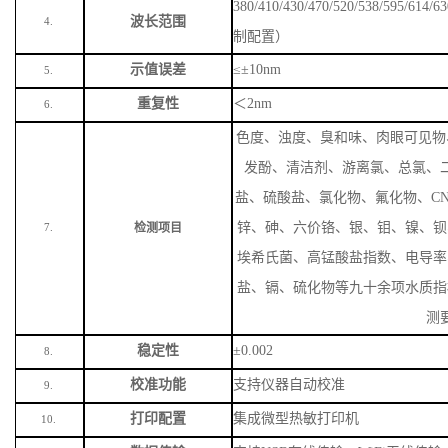
380/410/430/470/520/538/59
波长范围
4.
制配置）
示值误差
≤±10nm
5.
重复性
＜
2nm
6.
色度、浊度、臭和味、肉眼可见物
发酚、清洁剂、游离氯、总氯、
盐、硫酸盐、氯化物、氟化物、
C
锌、砷、六价铬、银、钼、镍、钡
检测项目
7.
埃希氏菌、高锰酸盐指数、电导率
盐、镉、硫化物等九十余项水质指
测
稳定性
±0.002
8.
校准功能
支持仪器自动校准
9.
打印配置
集成微型热敏打印机
10.