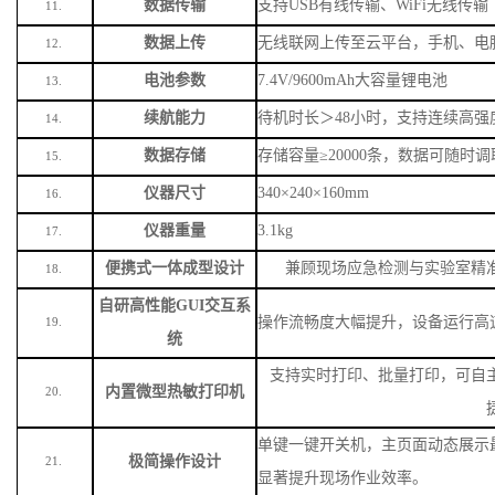
数据传输
支持
USB有线传输、WiFi无线传输
11.
数据上传
无线联网上传至云平台，手机、电
12.
电池参数
7.4V/9600mAh大容量锂电池
13.
续航能力
待机时长＞
48小时，支持连续高强
14.
数据存储
存储容量
≥20000条，数据可随时
15.
仪器尺寸
340×240×160mm
16.
仪器重量
3.1kg
17.
便携式一体成型设计
兼顾现场应急检测与实验室精
18.
自研高性能
GUI交互系
操作流畅度大幅提升，设备运行高
19.
统
支持实时打印、批量打印，可自
内置微型热敏打印机
20.
单键一键开关机，主页面动态展示
极简操作设计
21.
显著提升现场作业效率。