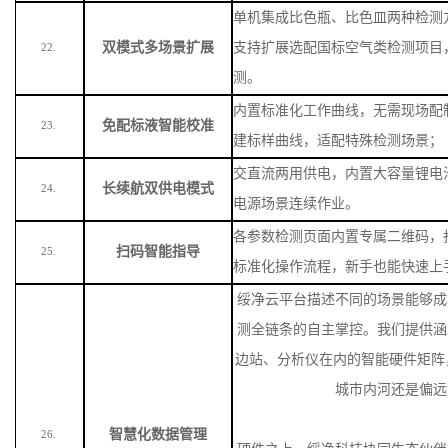
单机集成比色瓶、比色皿两种检测
双模式多场景扩展
支持扩展选配国标空气类检测项目
22.
测。
内置标准化工作曲线，无需现场配
免配标液智能校准
23.
建标样曲线，适配特殊检测场景
；
交直流两用供电，内置大容量锂电
长续航双供电模式
24.
电源场景连续作业。
各参数检测页面内置专属二维码，
扫码智能指导
25.
标准化操作流程，新手也能快速上
绥净云平台描述不同的场景能够成
测全链条的自主掌控。我们提供涵
边站、分析仪在内的智能硬件矩阵
城市内河还是偏远
智慧化数据管理
26.