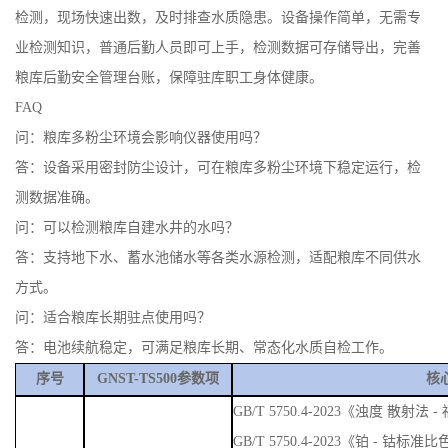
检测，现场快速出数，及时排查水质隐患。设备操作简单，无需专
业检测知识，普通后勤人员即可上手，检测数据可存储导出，完善
粮库后勤安全管理台账，保障驻库职工身体健康。
FAQ
问：粮库多粉尘环境会影响仪器使用吗？
答：设备采用密封防尘设计，可在粮库多粉尘环境下稳定运行，检
测数据准确。
问：可以检测粮库自建水井的水吗？
答：支持地下水、蓄水池储水等各类水源检测，适配粮库不同供水
方式。
问：适合粮库长期驻点使用吗？
答：电池续航稳定，可满足粮库长期、常态化水质自检工作。
序号
GNST-TS500参数项
核
GB/T 5750.4-2023《浊度 散
GB/T 5750.4-2023《铂 - 钴标准