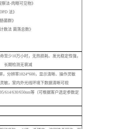
《直接观察法-肉眼可见物》
氯 DPD 法》
《总大肠菌群》
3《平皿计数法 菌落总数》
命至少
10万小时，无热损耗、发光稳定性强，
长期检测无衰减
屏，分辨率1024*600，显示清晰、操作灵敏
灵敏，室内外光线环境下数据清晰可视
/538/595/614/630/650nm等（可根据客户选定参数定