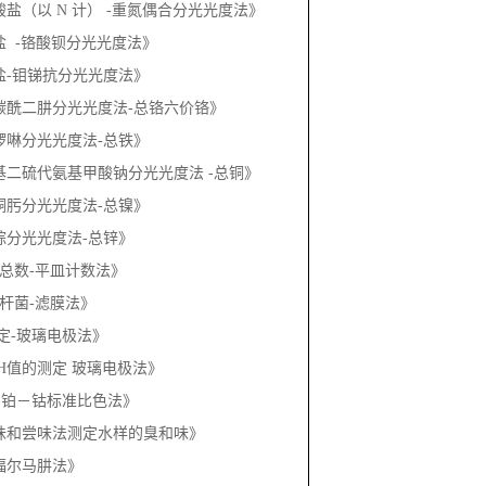
3《亚硝酸盐（以 N 计） -重氮偶合分光光度法》
《硫酸盐 -铬酸钡分光光度法》
《磷酸盐-钼锑抗分光光度法》
3《二苯碳酰二肼分光光度法-总铬六价铬》
《邻菲啰啉分光光度法-总铁》
3《二乙基二硫代氨基甲酸钠分光光度法 -总铜》
《丁二酮肟分光光度法-总镍》
《双硫腙分光光度法-总锌》
3《菌落总数-平皿计数法》
《大肠杆菌-滤膜法》
PH测定-玻璃电极法》
水质 pH值的测定 玻璃电极法》
《色度 铂－钴标准比色法》
3《嗅气味和尝味法测定水样的臭和味》
浊度 福尔马肼法》