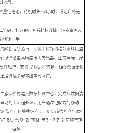
测场景
；
容量锂电池，待机时长
≥50小时，满足户外无
二维码，扫码即可查看耗材详情、注意事项及
能快速上手。
景能够成功落地，根源于绥净科技对水环境监
们提供涵盖高精度水质传感器、生态浮标、岸
硬件矩阵，支持
多模远程传输，确保数据无论
还是偏远荒野都能实时回传。
生态伙伴构建大数据处理中心，完成从数据清
呈现的全流程处理。用户通过电脑端与移动
小时实时监控、预警秒级推送、历史趋势回溯与运维
打通从“监测”到“预警”再到“溯源”的闭环管理
链路。