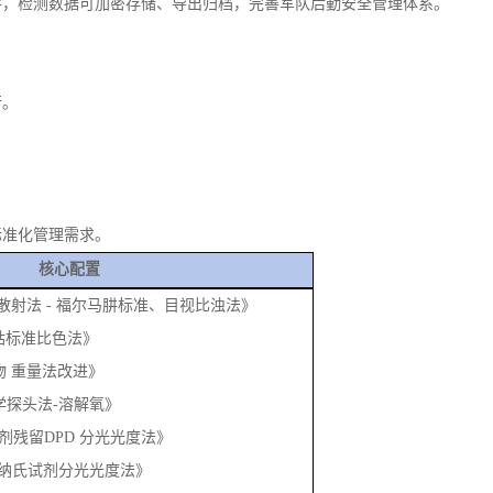
手，检测数据可加密存储、导出归档，完善军队后勤安全管理体系。
行。
标准化管理需求。
核心配置
3《浊度 散射法 - 福尔马肼标准、目视比浊法》
铂 - 钴标准比色法》
《悬浮物 重量法改进》
《电化学探头法-溶解氧》
3《消毒剂残留DPD 分光光度法》
《氨氮-纳氏试剂分光光度法》