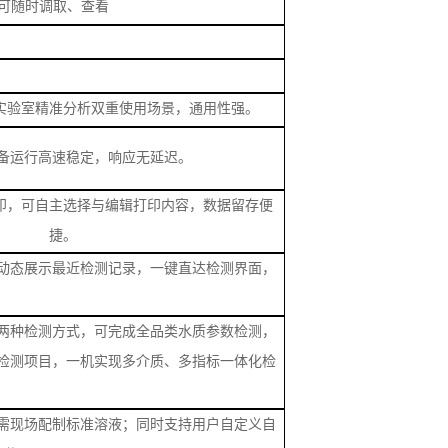
数据可随时调取、查看
实验室精准分析双重使用场景，通用性强。
备运行高速稳定，响应无延迟。
印，可自主选择与编辑打印内容，数据留存便
捷。
动态展示最近检测记录，一键直达检测界面，
两种检测方式，可完成全品类水质参数检测，
检测项目，一机实现多介质、多指标一体化检
需现场配制标准溶液；同时支持用户自定义自