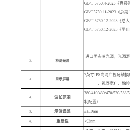
GB/T 5750.4-2023
GB/T5750.11-2023《总
GB/T 5750.12-2023
GB/T 5750.12-202
进口固态冷光源，光源寿
检测光源
2.
7英寸IPS高清广视角触摸
显示屏幕
3.
，视野宽广、触控
380/410/430/470/520
波长范围
4.
制配置）
示值误差
≤±10nm
5.
重复性
＜
2nm
6.