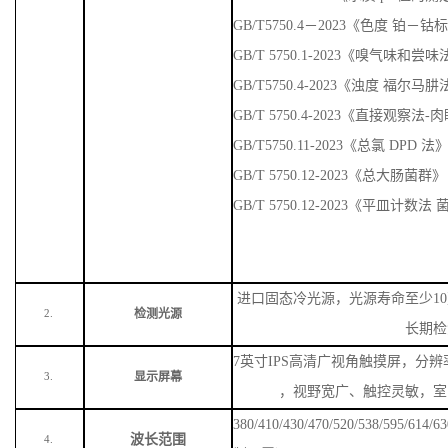
GB/T5750.4－2023《色度 铂－
GB/T 5750.1-2023《嗅气味
GB/T5750.4-2023《浊度 福尔马
GB/T 5750.4-2023《直接观察法
GB/T5750.11-2023《总氯 DPD 法
GB/T 5750.12-2023《总大肠菌群》
GB/T 5750.12-2023《平皿计数
进口固态冷光源，光源寿命至少
1
检测光源
2.
长期检
7英寸IPS高清广视角触摸屏，分辨率
显示屏幕
3.
，视野宽广、触控灵敏，室
380/410/430/470/520/538/59
波长范围
4.