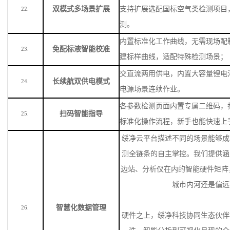
双模式多场景扩展
支持扩展选配国标空气类检测项目
22.
测。
内置标准化工作曲线，无需现场配
免配标液智能校准
23.
建标样曲线，适配特殊检测场景
；
交直流两用供电，内置大容量锂电
长续航双供电模式
24.
电源场景连续作业。
各参数检测页面内置专属二维码，
扫码智能指导
25.
标准化操作流程，新手也能快速上
绥净云平台描述不同的场景能够成
测全链条的自主掌控。我们提供涵
边站、分析仪在内的智能硬件矩阵
城市内河还是偏远
智慧化数据管理
26.
硬件之上，绥净科技协同生态伙伴