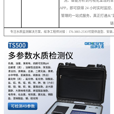
洗、智能分析到可视化呈现的全
APP，即可获得 24 小时实时监
管理的一站式服务，真正打通从“监
链
专注水质监测解决方案，绥净工程师对接
：
I
76
-38
83
-
253
O可提供选型、安装