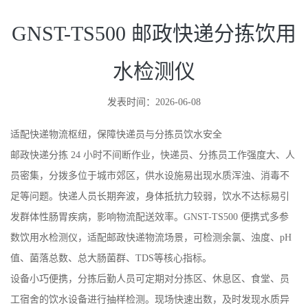
GNST-TS500 邮政快递分拣饮用
水检测仪
发表时间：2026-06-08
适配快递物流枢纽，保障快递员与分拣员饮水安全
邮政快递分拣 24 小时不间断作业，快递员、分拣员工作强度大、人
员密集，分拨多位于城市郊区，供水设施易出现水质浑浊、消毒不
足等问题。快递人员长期奔波，身体抵抗力较弱，饮水不达标易引
发群体性肠胃疾病，影响物流配送效率。GNST-TS500 便携式多参
数饮用水检测仪，适配邮政快递物流场景，可检测余氯、浊度、pH
值、菌落总数、总大肠菌群、TDS等核心指标。
设备小巧便携，分拣后勤人员可定期对分拣区、休息区、食堂、员
工宿舍的饮水设备进行抽样检测。现场快速出数，及时发现水质异