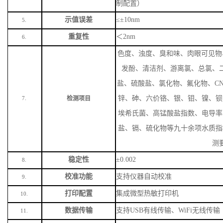
制配置）
示值误差
≤±10nm
5.
重复性
＜
2nm
6.
色度、浊度、臭和味、肉眼可见物
发酚、清洁剂、游离氯、总氯、
盐、硫酸盐、氯化物、氟化物、
C
锌、砷、六价铬、银、钼、镍、钡
检测项目
7.
埃希氏菌、高锰酸盐指数、电导率
盐、镉、硫化物等九十余项水质指
测
稳定性
±0.002
8.
校准功能
支持仪器自动校准
9.
打印配置
集成微型热敏打印机
10.
数据传输
支持
USB有线传输、WiFi无线传输
11.