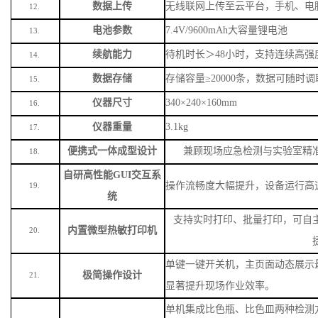
数据上传
无线联网上传至云平台，手机、电
12.
电池参数
7.4V/9600mAh大容量锂电池
13.
续航能力
待机时长＞
48小时，支持连续高强
14.
数据存储
存储容量
≥20000条，数据可随时
15.
仪器尺寸
340×240×160mm
16.
仪器重量
3.1kg
17.
便携式一体成型设计
兼顾现场应急检测与实验室精
18.
自研高性能
GUI交互系
操作流畅度大幅提升，设备运行高
19.
统
支持实时打印、批量打印，可自
内置微型热敏打印机
20.
单键一键开关机，主页面动态展示
极简操作设计
21.
显著提升现场作业效率。
单机集成比色瓶、比色皿两种检测