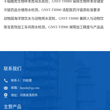
求
干细胞库生物样本库用水质控，GNST-TH900 保障生物样本存储安
全
冷链药品仓储用水检测，GNST-TH900 适配医药冷链高标准要求
动物园海洋馆饮水与动物用水双检，GNST-TH900 兼顾人与动物饮
水安全
珠宝首饰加工车间用水检测，GNST-TH900 保障加工精度与产品品
质
联系我们
联系人：刘经理
邮箱：
liuruilz@qq.com
地址：河南省洛阳市
主营产品