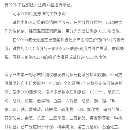
有的Cl-干扰消除方法两方面进行阐述。
污水
COD检测方法的工作原理：
试样中加入定量的重铬酸钾溶液，在强酸性介质中，以硫酸银
作为催化剂，经高温高压消解后，用分光光度法测定
COD浓度值。
在
600nm波长处测定重铬酸钾被还原产生的三价铬(Cr3+)的吸光
度，试样的 COD 浓度与三价铬(Cr3+)的吸光度成线性关系。依此关
系，可将三价铬(Cr3+)的吸光度换算成试样的 COD浓度值。
绥净已由单一的水质检测仪器发展到多元化系列检测仪器。公司凭
借雄厚的自主研发能力，推出的<全能系列>全参数测定仪可快速检
测：便携COD测定仪、便携多参数水质测定仪、CODmn、氨氮总
磷、总氮、浊度、悬浮物、色度、六价铬、总铬、铜、镍、锌、
铅、锰、铁、磷酸盐、硫酸盐、硫化物、CN、氟化物、硝酸盐氮、
亚硝酸盐、余氯、总氯、二氧化氯、二氧化硅、挥发酚等数十种检
测项目，已广泛应用于环保、科学院所、第三方检测、石油化工、