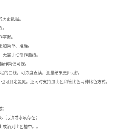
的历史数据。
方。
作掌握。
更加简单、准确。
，无需手动制作曲线。
得操作简便可视。
编程的曲线，可浓度直读，测量结果更jing密。
D，也可测定氨氮。还同时支持皿比色和管比色两种比色方式。
；
成；
液、污渍或水痕存在；
上或洒到比色槽中。。