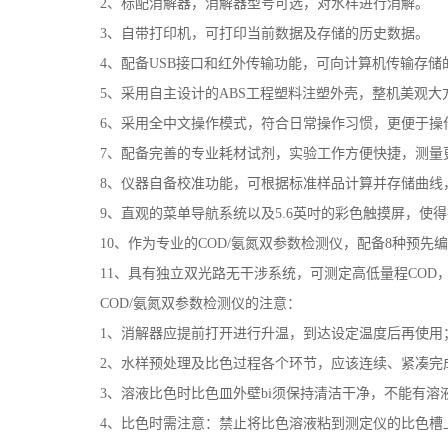
2、标配消解器，消解器型号可选，对水样进行消解。
3、自带打印机，可打印当前数据及存储的历史数据。
4、配备USB接口和红外传输功能，可向计算机传输存储
5、采用自主设计的ABS工程塑料注塑外壳，整机美观大
6、采用全中文操作模式，符合日常操作习惯，更便于操
7、配备完善的专业耗材试剂，实验工作方便快捷，测量
8、仪器自备校准功能，可根据标准样品计算并存储曲线
9、直观的菜单导航系统以及5.6英吋的彩色触摸屏，使
10、作为专业的COD/氨氮双参数检测仪，配备8种预先
11、具有独立双光路无干涉系统，可测定高低量程CO
COD/氨氮双参数检测仪的注意：
1、消解器应提前打开进行升温，到达设定温度后再使用
2、水样预处理及比色过程各个环节，应该连续、紧凑完
3、溶液比色时比色皿外壁bi须保持清洁干净，不能有溶
4、比色时需注意：禁止将比色溶液粘到测定仪的比色槽