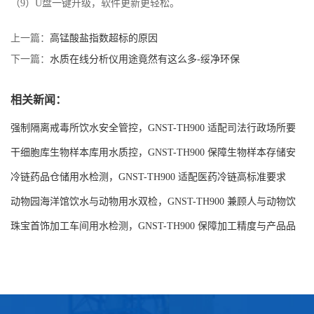
（9）U盘一键升级，软件更新更轻松。
上一篇：
高锰酸盐指数超标的原因
下一篇：
水质在线分析仪用途竟然有这么多-绥净环保
相关新闻：
强制隔离戒毒所饮水安全管控，GNST-TH900 适配司法行政场所要
求
干细胞库生物样本库用水质控，GNST-TH900 保障生物样本存储安
全
冷链药品仓储用水检测，GNST-TH900 适配医药冷链高标准要求
动物园海洋馆饮水与动物用水双检，GNST-TH900 兼顾人与动物饮
水安全
珠宝首饰加工车间用水检测，GNST-TH900 保障加工精度与产品品
质