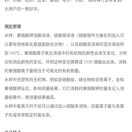
药、印染、纺织、皮革、酿酒、电子、市政、
高校等行业并受到广
大用户的一致好评。
测定原理
水样、重铬酸钾消解溶液、硫酸银溶液（硫酸银作为催化剂加入可
以更有效地氧化直链脂肪化合物）、以及硫酸汞溶液的混合液加热
到
165℃，重铬酸离子氧化溶液中的有机物后颜色会发生变化，分析
仪检测此颜色的变化，并把这种变化换算成 COD 值输出出来。消耗
的重铬酸离子量相当于可氧化的有机物量。
水样中还原性的无机物，例如亚硝酸盐、硫化物和亚铁离子，会和
重铬酸钾反应，影响测量结果，它们消耗的重铬酸钾的量会记入测
量结果中，使测量结果偏高。
水样中氯离子的干扰可以通过加入硫酸汞消除，因氯离子能与汞离
子形成非常稳定的氯化汞。