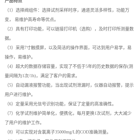
产品特点
（
1）选择阀组件：选择试剂采样时序，通道灵活多样性，功能万
变， 易维护高寿命等优点。
（2）具有打印功能，可以链接打印机（选购），及时打印所测量数
据。
（3）
采用
7寸触摸屏，以及简洁的操作界面，可达到用户易学，易
操作，易维护。
（4）
超大的数据存储容量，实现了不低于
5年的历史数据的保存(测
量间隔为1次/1h)，满足了客户的需求
。
（5）自动漏液报警功能，当出现试剂泄漏时，仪器自动报警，提示
用户进行维护。
（6）定量采用光信号识别功能，保证了定量的高准确性。
（7）
化学试剂维护简单化，便携化，每月更换
1次试剂，大大减少
了用户的维护工作。
（8）
可以实现对含氯离子
35000mg/L的COD准确测量。