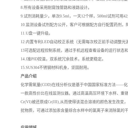
8.所有设备采用耐腐蚀管路和液路设计。
9.试剂消耗量少，单次0.5ml，一天12个样，500ml试剂可用4
10.监测设备试剂配方公开，客户可根据配方自行配置药剂，
11.U盘一键升级。
12.内置专利LED自动校正系统（无需每次校正前手动调整光
13可选配远程控制系统，通过手机远程查看设备的运行状态
14.J准PID控温，双系统冗余技术，系统更稳定。
15.SUS304不锈钢材料机身，坚固耐用。
产品介绍
化学需氧量
(COD)在线分析仪是基于中国国家标准方法—
一款高性价比在线监测仪器。通过高温高压环境下水样、重
Cr(VI)被还原成Cr(III),从而使得该混合溶液的颜色
扰物质，可通过添加汞含量综合水样中的氯离子来消除氯的
应用领域