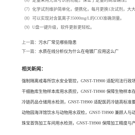
（6）定量采用光信号识别功能，保证了定量的高准确性。
（7）
化学试剂维护简单化，便携化，每月更换
1次试剂，大
（8）
可以实现对含氯离子
35000mg/L的COD准确测量。
（9）U盘一键升级，软件更新更轻松。
上一篇：
污水厂常见哪些隐患
下一篇：
水质在线分析仪为什么在电镀厂应用这么广
相关新闻：
强制隔离戒毒所饮水安全管控，GNST-TH900 适配司法行政
干细胞库生物样本库用水质控，GNST-TH900 保障生物样本
冷链药品仓储用水检测，GNST-TH900 适配医药冷链高标准
动物园海洋馆饮水与动物用水双检，GNST-TH900 兼顾人
珠宝首饰加工车间用水检测，GNST-TH900 保障加工精度与