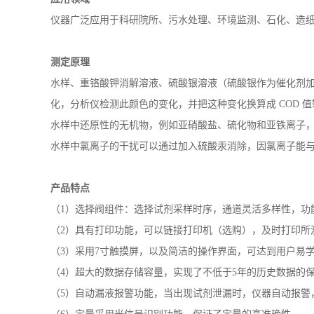
仪器广泛应用于科研院所、污水处理、环境监测、石化、造
测定原理
水样、重铬酸钾消解溶液、硫酸银溶液（硫酸银作为催化剂
化，分析仪检测此颜色的变化，并把这种变化换算成 COD 
水样中还原性的无机物，例如亚硝酸盐、硫化物和亚铁离子
水样中氯离子的干扰可以通过加入硫酸汞消除，因氯离子能
产品特点
（
1）选择阀组件：选择试剂采样时序，通道灵活多样性，功
（2）具有打印功能，可以链接打印机（选购），及时打印所
（3）
采用
7寸触摸屏，以及简洁的操作界面，可达到用户易
（4）
超大的数据存储容量，实现了不低于
5年的历史数据的保
（5）自动漏液报警功能，当出现试剂泄漏时，仪器自动报警