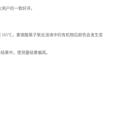
大用户的一致好评。
到
165℃，重铬酸离子氧化溶液中的有机物后颜色会发生变
量结果中，使测量结果偏高。