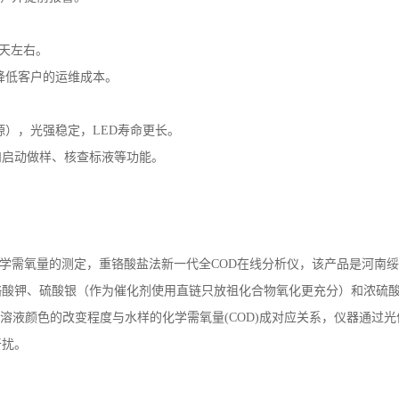
2天左右。
降低客户的运维成本。
源），光强稳定，LED寿命更长。
和启动做样、核查标液等功能。
—化学需氧量的测定，重铬酸盐法新一代全COD在线分析仪，该产品是河
铬酸钾、硫酸银（作为催化剂使用直链只放祖化合物氧化更充分）和浓硫
发生改变，溶液颜色的改变程度与水样的化学需氧量(COD)成对应关系，仪器
干扰。