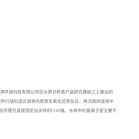
南绥净环保科技有限公司在水质分析类产品研究基础之上推出的
酸所行成的混合溶液内部发生氧化还原反应，再次期间溶液中
通过光信号便可直接测定出水样的COD值。水样中的氯离子是主要干