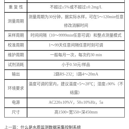
重
复
性
不超过
±5%或不超过±0.2mg/L
测量周期为
30分钟，据实际水样，可在5～120min任意
测量周期
修改消解时间
采样周期
时间间隔（
10
～
9999min
任意可调）和整点测量模式
校准周期
1
～
99
天任意间隔任意时刻可调
维护周期
一般每月一次，每次约
30 min
试剂消耗
小于
0.50元/样品
输出
2
路
RS-232
；
1
路
4
～
20mA
温度可调的室内，建议温度
+5
～
28
℃；湿度≤
90%
（不
环境要求
结露）
电源
AC220
±
10%V
，
50
±
10%Hz
，
5
a
尺寸
高
1500
×宽
550
×深
450mm
上一篇：
什么是水质监测数据采集控制系统