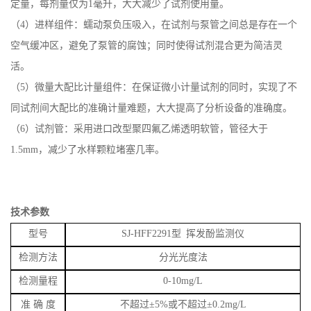
定量，每剂量仅为
1毫升，大大减少了试剂使用量。
（4）进样组件：蠕动泵负压吸入，在试剂与泵管之间总是存在一个
空气缓冲区，避免了泵管的腐蚀；同时使得试剂混合更为简洁灵
活。
（5）微量大配比计量组件：在保证微小计量试剂的同时，实现了不
同试剂间大配比的准确计量难题，大大提高了分析设备的准确度。
（6）
试剂管：采用进口改型聚四氟乙烯透明软管，管径大于
1.5mm，减少了水样颗粒堵塞几率。
技术参数
型号
SJ-HFF2291
型
挥发酚监测仪
检测方法
分光光度
法
检测量程
0-10mg/L
准
确
度
不超过
±
5
%或不超过±0.2mg/L