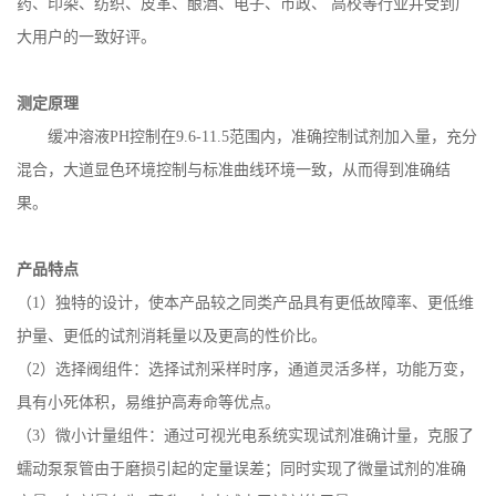
药、印染、纺织、皮革、酿酒、电子、市政、
高校等行业并受到广
大用户的一致好评。
测定原理
缓冲溶液
PH控制在9.6-11.5范围内，
准确控制试剂加入量，充分
混合，大道显色环境控制与标准曲线环境一致，从而得到准确结
果。
产品特点
（1）独特的设计，使本产品较之同类产品具有更低故障率、更低维
护量、更低的试剂消耗量以及更高的性价比。
（2）选择阀组件：选择试剂采样时序，通道灵活多样，功能万变，
具有小死体积，易维护高寿命等优点。
（3）微小计量组件：通过可视光电系统实现试剂准确计量，克服了
蠕动泵泵管由于磨损引起的定量误差；同时实现了微量试剂的准确