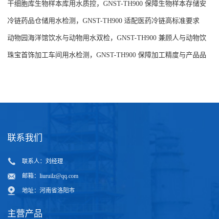
求
干细胞库生物样本库用水质控，GNST-TH900 保障生物样本存储安
全
冷链药品仓储用水检测，GNST-TH900 适配医药冷链高标准要求
动物园海洋馆饮水与动物用水双检，GNST-TH900 兼顾人与动物饮
水安全
珠宝首饰加工车间用水检测，GNST-TH900 保障加工精度与产品品
质
联系我们
联系人：刘经理
邮箱：
liuruilz@qq.com
地址：河南省洛阳市
主营产品