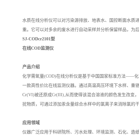
水质在线分析仪可以对污染源排放、地表水、国控断面水质
重。它可以对多余的废水进行自动采样并分析保留样品，为
SJ-CODcr2101型
在线
COD监测仪
产品介绍
化学需氧量
(COD)在线分析仪是基于中国国家标准方法—
一款高性价比在线监测仪器。通过高温高压环境下水样、重
Cr(VI)被还原成Cr(III),从而使得该混合溶液的颜色
扰物质，可通过添加汞含量综合水样中的氯离子来消除氯的
应用领域
仪器广泛应用于科研院所、污水处理、环境监测、石化、造