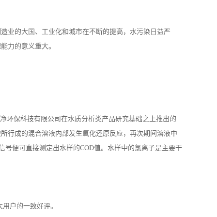
制造业的大国、工业化和城市在不断的提高，水污染日益严
理能力的意义重大。
南绥净环保科技有限公司在水质分析类产品研究基础之上推出的
酸所行成的混合溶液内部发生氧化还原反应，再次期间溶液中
通过光信号便可直接测定出水样的COD值。水样中的氯离子是主要干
大用户的一致好评。