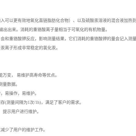
加入可以更有效地氧化直链脂肪化合物）、以及硫酸汞溶液的混合液加热
值输出出来。消耗的重铬酸离子量相当于可氧化的有机物量。
，会和重铬酸钾反应，影响测量结果，它们消耗的重铬酸钾的量会记入测
与汞离子形成非常稳定的氯化汞。
能万变， 易维护高寿命等优点。
测量数据。
学，易操作，易维护。
存(测量间隔为1次/1h)，满足了客户的需求
。
，提示用户进行维护。
大减少了用户的维护工作。