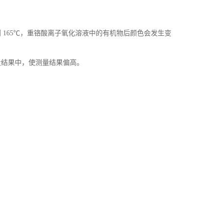
到
165℃，重铬酸离子氧化溶液中的有机物后颜色会发生变
量结果中，使测量结果偏高。