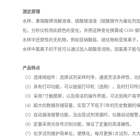
测定原理
水样、重铬酸钾消解溶液、硫酸银溶液（硫酸银作为催化剂
化，分析仪检测此颜色的变化，并把这种变化换算成 COD 
水样中还原性的无机物，例如亚硝酸盐、硫化物和亚铁离子
水样中氯离子的干扰可以通过加入硫酸汞消除，因氯离子能
产品特点
（
1）选择阀组件：选择试剂采样时序，通道灵活多样性，功
（2）具有打印功能，可以链接打印机（选购），及时打印所
（3）
采用
7寸触摸屏，以及简洁的操作界面，可达到用户易
（4）
超大的数据存储容量，实现了不低于
5年的历史数据的保
（5）自动漏液报警功能，当出现试剂泄漏时，仪器自动报警
（6）定量采用光信号识别功能，保证了定量的高准确性。
（7）
化学试剂维护简单化，便携化，每月更换
1次试剂，大