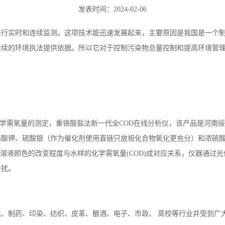
发表时间：2024-02-06
进行实时和连续监测。这项技术能迅速发展起来，主要原因是我国是一个
后续的环境执法提供依据。所以它对于控制污染物总量控制和提高环境管
—化学需氧量的测定，重铬酸盐法新一代全COD在线分析仪，该产品是河
铬酸钾、硫酸银（作为催化剂使用直链只放祖化合物氧化更充分）和浓硫
发生改变，溶液颜色的改变程度与水样的化学需氧量(COD)成对应关系，仪器
干扰。
纸、制药、印染、纺织、皮革、酿酒、电子、市政、
高校等行业并受到广