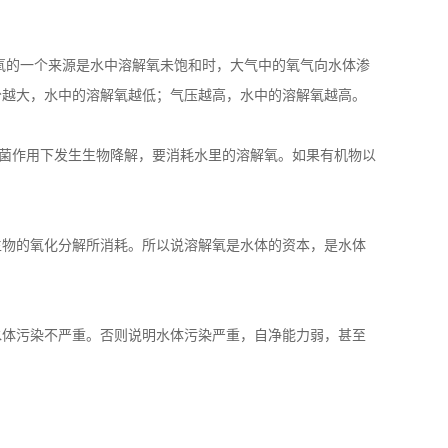
生物的氧化分解所消耗。所以说溶解氧是水体的资本，是水体
水体污染不严重。否则说明水体污染严重，自净能力弱，甚至
理直接排放，小城镇及广大农村生活污水大多处于无序排放状
氧含量是进行水质监测时的一项重要指标。
产养殖业来说，水体溶解氧对水中生物如鱼类的生存有着至关
氧（DO）消耗速率大于氧气向水体中溶入的速率时，溶解氧的