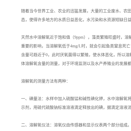
含量可趋近于0，此时厌氧菌得以繁殖，使水体恶化，所以溶
体溶解氧含量的测量，对于环境监测以及水产养殖业的发展
溶解氧的测量方法有两种：
一、碘量法：水样中加入硫酸锰和碱性碘化钾，水中溶解氧
示剂，用硫代硫酸钠标准溶液滴定释放出的碘，据滴定溶液
二、溶解氧仪法：溶氧仪由传感器和显示仪表两个部分组成
银电级构成测量回路。
SJ-DO650M
在线溶解氧监测仪
产品介绍
在线溶解氧控制器适合用于水产养殖、冶金、制药、化工等行