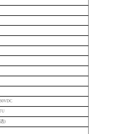
30VDC
TU
可选
)
44*120 mm