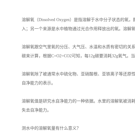
碳来计算，根据C+O2=CO2可知，每12g碳要消耗32g氧气
溶解氧除了被通常水中硫化物、亚硝酸根、亚铁离子等还原
自净能力的表示。
溶解氧值是研究水自净能力的一种依据。水里的溶解氧被消
失去自净能力。
测水中的溶解氧量有什么意义？
随着当今世界工业、农业的迅猛发展，大量的工业废水、农田
态，使得许多地方的水质日益恶化，水污染和水资源短缺日
天然水中溶解氧近于饱和值（9ppm），藻类繁殖旺盛时，
重要的影响，当溶解氧低于4mg/L时，就会引起鱼类窒息死