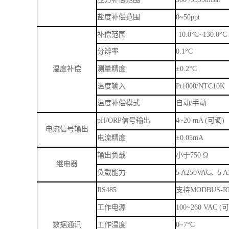
温度补偿模式
自动
/
手动
pH/ORP
信号输出
4~20 mA (
可调
)
电流信号输出
电流精度
±
0.05mA
输出负载
小于
750
Ω
继电器
负载能力
5
A250VAC
、
5
A
RS485
支持
MODBUS-R
工作电源
100~260 VAC (
数据通讯
工作温度
0~7
°
C
防护等级
Ip65
安装方法
表盘安装
外形尺寸
(H*W*D) 144*1
其他
开孔尺寸
138*138 mm
重量
0.85 kg