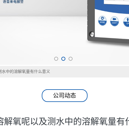
测水中的溶解氧量有什么意义
公司动态
溶解氧呢以及测水中的溶解氧量有
发表时间：2025-01-23
状态的氧，即水中的O2 ，用DO表示。溶解氧是水生生物生存不可缺少的条件
氧随着温度、气压、盐分的变化而变化，一般说来，温度越高，溶解的盐
在20℃、100kPa下，纯水里大约溶解氧9mg/L。有些有机化合物在