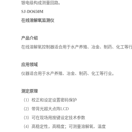
应用领域
仪器适合用于水产养殖、冶金、制药、化工等行业。
测定原理
（1）校正和设定设置密码保护
（2）
带背光超大点阵
LCD
（3）可在现场用按键设定技术参数
（4）高稳定性，高精度；可测量溶解氧、温度
（5）
抗干扰电路设计
,可在强干扰现场安装使用断电后
，
设定
校验测试数据
（6）
多种输出方式
(继电器、4.00...20.00mA. RS485 )
（7）适合用于水产养殖、冶金、制药、化工等行业