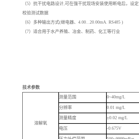
技术参数
测量范围
0~40mg/L
分辨率
0.01 mg/L
测量精度
±
0.02 mg/L
溶解氧
电压
-
0.675V
压力补偿范围
500~9999mBar
盐度补偿范围
0~50ppt
补偿范围
-10.0
°
C~130.0
°
C
分辨率
0.1
°
C
温度补偿
测量精度
±
0.2
°
C
温度输入
Pt1000/NTC10K