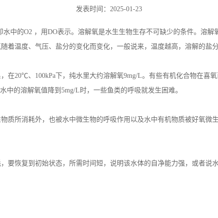
。当水中的溶解氧值降到5mg/L时，一些鱼类的呼吸就发生困难。
性物质所消耗外，也被水中微生物的呼吸作用以及水中有机物质被好氧微
耗，要恢复到初始状态，所需时间短，说明该水体的自净能力强，或者说
排水向江河湖海排放，同时，我国城市生活污水大约有百分之80未经处
益严重，所以迫切需要对污水进行及时监控和有效处理。其中，水中溶解
溶解氧含量下降。水体受有机物及还原性物质污染可使溶解氧降低，对于水
亡，对于人类来说，健康的饮用水中溶解氧含量不得小于6mg/L。当溶解