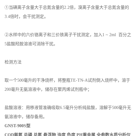
①当碘离子含量大于总氮含量的2.2倍，溴离子含量大于总氮含量的
3.4倍时，会干扰测定。
②水样中的六价铬离子和三价铁离子干扰测定，加入1 ~ 2ml 百分之
5盐酸羟胺溶液可消除干扰。
检测方法
取一个500毫升的干净烧杯，将整瓶TE-TN-A试剂倒入烧杯中，溶于
200毫升无氨溶液中，储存在聚丙烯试剂瓶中；
盐酸溶液：用移液管准确吸取6.5毫升分析纯盐酸，溶解于500毫升无
氨溶液中，储存备用。
GNST-900S
型
COD氨氮 总磷 总氮 悬浮物 浊度 色度 PH重金属 全
参数水质分析仪