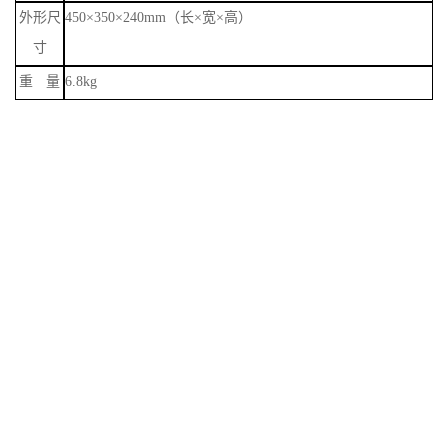
外形尺
450
×
350
×
240mm
（长×宽×高）
寸
重
量
6.8kg