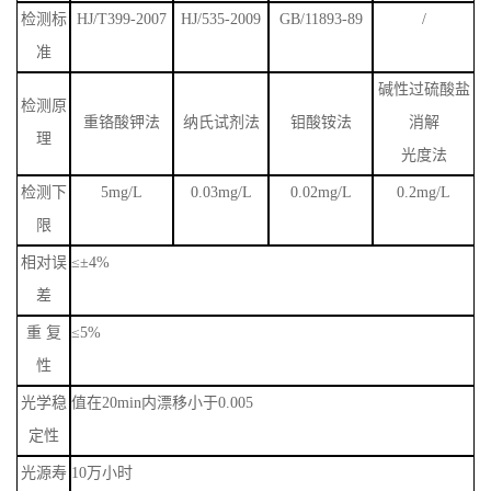
检测标
HJ/T399-2007
HJ/535-2009
GB/11893-89
/
准
碱性过硫酸盐
检测原
重铬酸钾法
纳氏试剂法
钼酸铵法
消解
理
光度法
检测下
5mg/L
0.03mg/L
0.02mg/L
0.2mg/L
限
相对误
≤±
4
%
差
重
复
≤
5%
性
光学稳
值在
20min
内漂移小于
0.00
5
定性
光源寿
10
万小时