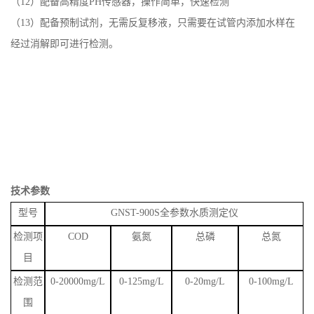
（
12）配备高精度PH传感器，操作简单，快速检测
（
1
3）配备预制试剂，无需反复移液，只需要在试管内添加水样在
经过消解即可进行检测。
技术参数
型号
GNST-900S
全
参数水质
测定仪
检测项
COD
氨氮
总磷
总氮
目
检测范
0-20000mg/L
0-125mg/L
0-20mg/L
0-100mg/L
围