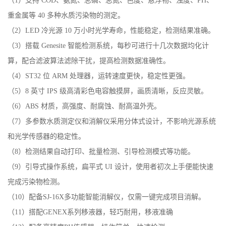
（
1）支持 COD、氨氮、
总磷、总氮、色度、悬浮物、浊度、PH、
重金属等
40 多种水质污染物的测定。
（
2）LED 冷光源 10 万小时光学寿命，性能稳定，检测结果准确。
（
3）搭载 Genesite 智能检测系统，每秒可进行十几次数据均化计
算，配合滤波算法滤除干扰，提高检测数据准确性。
（
4）ST32 位 ARM 处理器，运转速度更快，稳定性更强。
（
5）8 英寸 IPS 级高清彩色电容触摸屏，画质清晰，反应灵敏。
（
6）ABS 材质，高强度、耐腐蚀、耐高温外壳。
（
7）多参数水质测定仪和消解仪采用分体式设计，不影响光源系统
和光学传感器的稳定性。
（
8）检测结果自动打印、批量检测、引导检测模式等功能。
（
9）引导式操作系统，扁平式 UI 设计，使用者初次上手便能快速
完成污染物检测。
（
10）配备
SJ-16X多功能智能消解仪，仅需一键完成项目消解。
（11）
搭配
GENEX系列移液器，轻巧耐用，移液准确