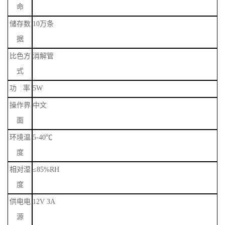
命
储存数
10
万条
据
比色方
消解管
式
功
率
5W
操作界
中文
面
环境温
5-40
℃
度
相对湿
≤
85%RH
度
供电电
12V 3A
源