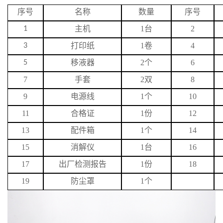
序号
名称
数量
序号
主机
1台
2
1
打印纸
1卷
4
3
移液器
2个
6
5
7
手套
2双
8
9
电源线
1个
10
11
合格证
1份
12
13
配件箱
1个
14
15
消解仪
1台
16
17
出厂检测报告
1份
18
19
防尘罩
1个