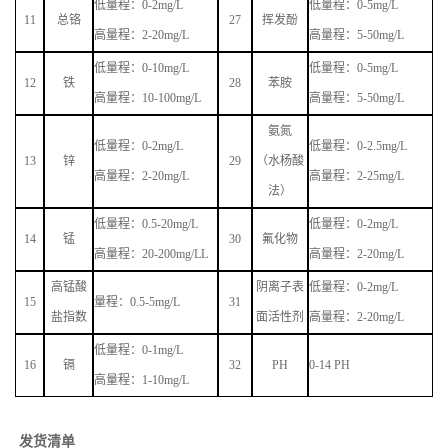
低量程：
0-2mg/L
低量程：
0-5mg/L
11
总铬
27
挥发酚
高量程：
2-20mg/L
高量程：
5-50mg/L
低量程：
0-10mg/L
低量程：
0-5mg/L
12
铁
28
苯胺
高量程：
10-100mg/L
高量程：
5-50mg/L
氨氮
低量程：
0-2mg/L
低量程：
0-2.5mg/L
13
锌
29
（水杨酸
高量程：
2-20mg/L
高量程：
2-25mg/L
法）
低量程：
0.5-20mg/L
低量程：
0-2mg/L
14
锰
30
氟化物
高量程：
20-200mg/LL
高量程：
2-20mg/L
高锰酸
阴离子表
低量程：
0-2mg/L
15
量程：
0.5-5mg/L
31
盐指数
面活性剂
高量程：
2-20mg/L
低量程：
0-1mg/L
16
镉
32
PH
0-14 PH
高量程：
1-10mg/L
发货清单