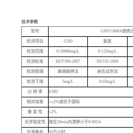
（
15）内置嵌入6孔消解系统，仅需一键完成项目消解。
（
16）内置嵌入6孔风冷系统，无需等待自然降温，大大缩短
（
17）配备预制试剂，无需反复移液，只需要在消解管内添
技术参数
型号
GNST-
800A
便携
检测项目
COD
氨氮
检测范围
0-20000mg/L
0-125mg/L
检测标准
HJ/T399-2007
HJ/535-2009
检测原理
重铬酸钾法
纳氏试剂法