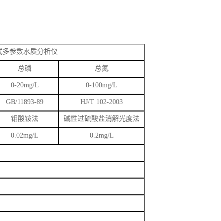
了操作等待时间。
加水样再经过消解即可进行检测。
式
多参数水质分析仪
总磷
总氮
0-20mg/L
0-100mg/L
GB/11893-89
HJ/T 102-2003
钼酸铵法
碱性过硫酸盐消解光度法