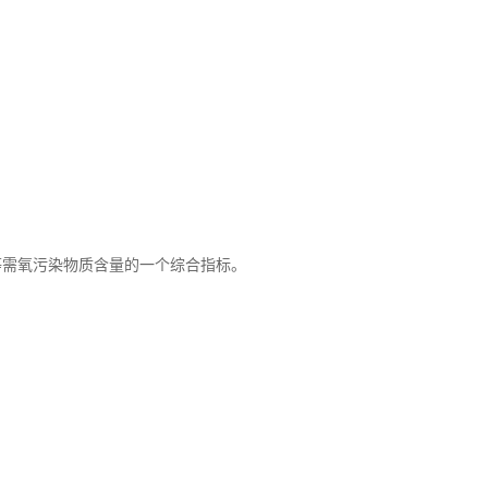
包括饮用水检测、地表水检测和污水检测等。而在污水检测这
，有些单位需要检测二十几项，有的单位只需要检测8项等等。
等需氧污染物质含量的一个综合指标。