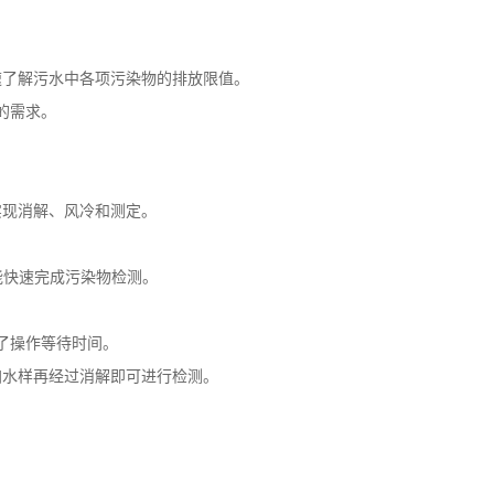
浊度、重金属等40多种水质污染物的测定。
定。
确。
据均化计算，配合滤波算法滤除干扰，提高检测数据准确性。
。
速了解污水中各项污染物的排放限值。
的需求。
实现消解、风冷和测定。
。
能快速完成污染物检测。