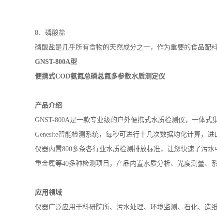
pH是溶液中氢离子活度的一种标度，也就是通常意义上溶液
7、氨氮
指水中以游离氨(NH3)和铵离子(NH4)形式存在的氮。
或铵离子形式存在的化合氨。氨氮主要来源于人和动物的排泄物
8、磷酸盐
磷酸盐是几乎所有食物的天然成分之一，作为重要的食品配料
GNST-800A
型
便携式
COD氨氮总磷总氮
多参数水质
测定仪
产品介绍
GNST-800A是一款专业级的户外便携式水质检测仪，一