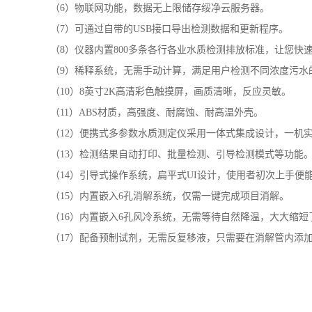
产品特点
（
1）支持COD、氨氮、总磷、总氮、PH、色度、悬浮物、
（
2）便携式设计，内置大容量锂电池，可进行户外水样的测
（
3）LED冷光源20万小时光学寿命，性能稳定，检测结果准
（
4）搭载Genesite智能检测系统，每秒可进行十几次数
（
5）进口ST32位ARM处理器，运转速度更快，稳定性更强
（
6）物联网功能，数据无上限储存绥净云服务器。
（
7）可通过自带的USB接口导出检测数据和更新程序。
（
8）仪器内置800多条各行各业水质检测排放标准，让您快
（
9）稀释系统，无需手动计算，满足用户检测不同浓度污水
（
10）8英寸2K高清彩色触摸屏，画质清晰，反应灵敏。
（
11）ABS材质，高强度、耐腐蚀、耐高温外壳。
（
12）便携式多参数水质测定仪采用一体式集成设计，一机
（
13）检测结果自动打印、批量检测、引导检测模式等功能
（
14）引导式操作系统，扁平式UI设计，使用者初次上手便