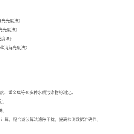
，进口ST32位ARM处理器，运转速度更快，稳定性更强。从而飞跃性的
中各项污染物的排放限值。8英寸2K高清彩色触摸屏，让检测结果直观明
系数曲线、样品曲线等多种应用程序。
纸、制药、印染、纺织、皮革、酿酒、电子、市政、
高校等行业并受到广
钾分光光度法》
分光光度法》
光光度法》
盐消解光度法》