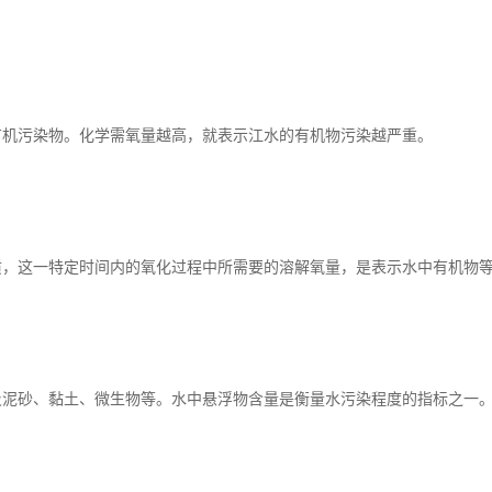
发表时间：2025-08-01
质分析尤为重要。水质包括饮用水、地表水、污水等，相应的水质检测就
水处理厂的技术水平，污水处理单位都需要检测污水，有些需要检测十几项
有机污染物。化学需氧量越高，就表示江水的有机物污染越严重。
质，这一特定时间内的氧化过程中所需要的溶解氧量，是表示水中有机物