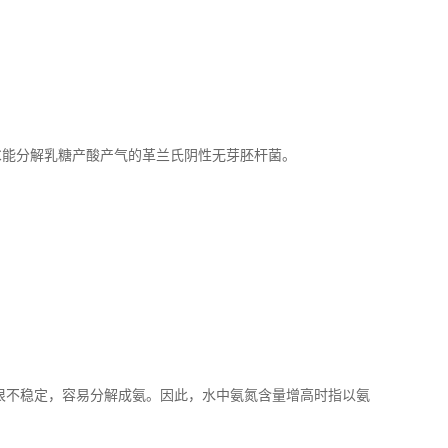
。
℃能分解乳糖产酸产气的革兰氏阴性无芽胚杆菌。