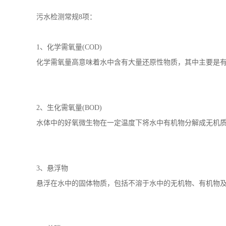
水是生命之源，是人们赖以生存的资源。所以节约用水和水
一领域COD是经常被提起的，也有人说COD代表了一个污
小编给大家介绍一下。
污水检测常规8项：
1、化学需氧量(COD)
化学需氧量高意味着水中含有大量还原性物质，其中主要是
2、生化需氧量(BOD)
水体中的好氧微生物在一定温度下将水中有机物分解成无机