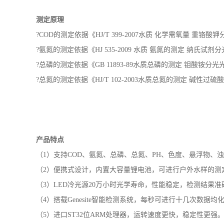
Genesite智能检测系统，每秒可进行十几次数据均化计算
仪器内置800多条各行业水质检测排放标准，让您快速了污水
重金属等40多种检测项目，产品内置水质分析、光度测量、
应用领域
仪器广泛应用于科研院所、污水处理、环境监测、石化、造
测定原理
?COD的测定依据《HJ/T 399-2007水质 化学需氧量 重铬酸
?氨氮的测定依据《HJ 535-2009 水质 氨氮的测定 纳氏试剂
?总磷的测定依据《GB 11893-89水质总磷的测定 钼酸铵分
?总氮的测定依据《HJ/T 102-2003
水质总氮的测定
碱性过硫酸