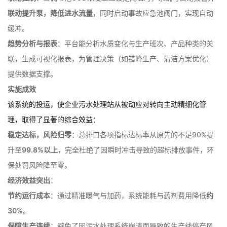
所有数据集成至中央控制平台，实现两大智能功能：
联动控制
：当调节池COD浓度超过设定阈值时，系统可自动报警并
联动提升泵，降低进水流量
，同时启动事故应急池阀门，实现自动
缓冲。
趋势分析与报表
：平台能分析水质变化与生产班次、产品种类的关
联，生成可视化报表，为管理决策（如错峰生产、清洁方案优化）
提供数据支撑。
实施成效
该系统的投运，使企业污水处理站从被动应对转向主动精细化管
理，取得了显著的综合效益：
稳定达标，风险归零
：总排口各项指标达标率从原先的不足90%提
升至
99.8%以上
，完全杜绝了因瞬时冲击导致的超标排放事件，环
保处罚风险降至零。
经济效益突出
：
节约运行成本
：通过精准曝气与加药，系统能耗与药剂费用降低
约