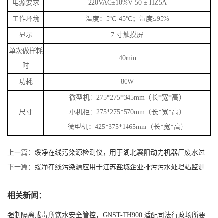
开关量输入
5
路开关量
电源要求
220VAC
±
10%V 50
±
HZ5A
工作环境
温度：
5
℃
-45
℃；湿度≤
95%
显示
7
寸触摸屏
单次做样耗
40min
时
功耗
80W
微型机：
275*275*345mm
（长
*
宽
*
高）
尺寸
小机柜：
275*275*570mm
（长
*
宽
*
高）
微型机：
425*375*1465mm
（长
*
宽
*
高）
上一篇：
绥净在线污染源检测仪，用于湖北襄阳动力机器厂废水过
程中监测
下一篇：
绥净在线污染源应用于江苏盐城企业排污污水处理站监测