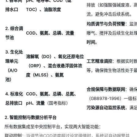
监测点位
核心监测指标
核心功能与目的
源头追溯与分质管控
：实
1. 各车间
pH、电导率、COD（或
排放（如强酸强碱废液、
排水口
TOC）、油脂浓度
流，避免冲击后续系统。
均质调节与负荷预警
：监
2. 综合调
COD、氨氮、总磷、流量
曝气、搅拌及后续生化处
节池
时间
。
3. 生化处
溶解氧（DO）、氧化还原电位
理单元
工艺精准调控
：根据实时
（ORP）、混合液悬浮固体浓
（A/O
等，确保微生物活性处于
度（MLSS）、氨氮
池）
合规保障与数据联网
：确
4. 标准化
COD、氨氮、总磷、总氮、
（GB8978-1996）一
总排放口
pH、流量
（国考指标）
污染源自动监控系统
，满
2. 智能控制与数据分析平台