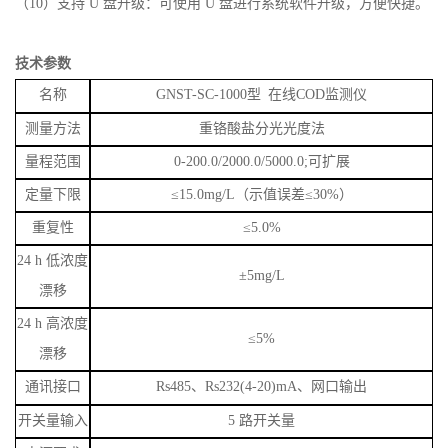
数。
（
9）支持远程串口升级：可以远程接串口进行主控升级。
（
10）支持 U 盘升级：可使用 U 盘进行系统软件升级，方便快捷。
技术参数
名称
GNST-SC-1000
型
在线
COD
监测仪
测量方法
重铬酸盐分光光度法
量程范围
0-200.0/2000.0/5000.0;
可扩展
定量下限
≤
15.0mg/L
（示值误差≤
30%
）
重复性
≤
5.0%
24 h
低浓度
±
5mg/L
漂移
24 h
高浓度
≤
5%
漂移
通讯接口
Rs485
、
Rs232(4-20)mA
、
网口输出