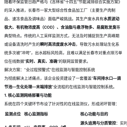
案例背景：吉林长春某大型食品加工企业污水处理站监测项目
随着环保监管日趋严格与《吉林省“十四五”节能减排综合实施方案》
的深入推进，长春市一家大型综合性食品加工厂（主要生产肉制
品、速冻食品及调味品）面临严峻挑战。其生产废水具有
水质波动
极大、有机物浓度高（COD）、含油脂与悬浮物多、易腐败发臭
等
典型特点。传统的人工采样监测方式，无法及时捕捉到生产高峰期
或设备清洗时产生的
瞬时高浓度废水冲击
，导致污水处理站生化系
统多次被“冲垮”，出水超标风险高，且难以满足长春市对重点排污单
位在线数据“
实时、真实、准确
”的联网监管要求。
解决方案：“全过程预警式”在线监测与智能控制系统
为彻底解决上述痛点，该企业投资建设了一套覆盖“
车间排水口—调
节池—生化处理—末端排放
”全流程的在线监测与智能控制系统。
1. 核心监测网络部署与功能
系统在四个关键环节布设了针对性的在线监测仪，形成闭环管理：