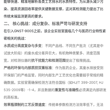
定达到《污水综合排放标准》（GB8978-1996）及更为严格的行业
标准
，更要服务于生产工艺的优化与研发过程的监控。实验室需要
能够快速、精准地解析各类工艺排水的水质特性，为从源头减少污
染、提高资源回收率提供关键数据支撑，这对其检测能力提出了比
传统末端监测更高的要求。
二、 核心挑战：成分复杂、标准严苛与研发支持
在引入GNST-900S之前，该企业实验室面临几个与医药行业特性紧
密相关的挑战：
水质成分高度复杂与多变
：不同产品线、不同生产批次（尤其是中
试放大阶段）的废水成分差异巨大，有机物种类繁多、浓度范围
宽，对检测仪器的
抗干扰能力和检测范围
提出了极限挑战。
严格的环保与内部质控双重标准
：作为医药企业，其废水排放受到
环保部门的严格监管，同时内部生产工艺优化也需要超乎常规的精
确数据。实验室需确保检测方法符合国标（如HJ/T 399-2007, HJ
535-2009等）
-
1
-
4
，并且数据的
重复性与准确性
必须满足内部研发