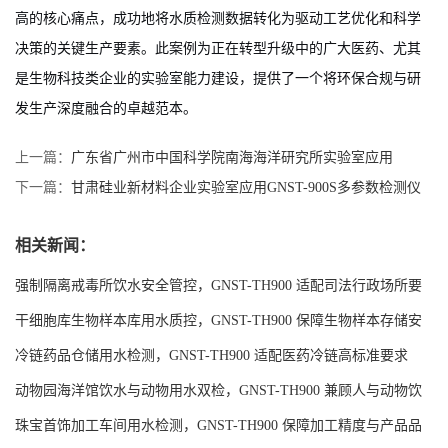
服务于
医药企业研发创新、绿色生产与精益环境管理的核心智能平
台
。它精准地解决了医药行业废水成分复杂、标准严苛、数据需求
高的核心痛点，成功地将水质检测数据转化为驱动工艺优化和科学
决策的关键生产要素。此案例为正在转型升级中的广大医药、尤其
是生物科技类企业的实验室能力建设，提供了一个将环保合规与研
发生产深度融合的卓越范本。
上一篇：
广东省广州市中国科学院南海海洋研究所实验室应用
GNST-900S案例分享
下一篇：
甘肃硅业新材料企业实验室应用GNST-900S多参数检测仪
案例分享
相关新闻：
强制隔离戒毒所饮水安全管控，GNST-TH900 适配司法行政场所要
求
干细胞库生物样本库用水质控，GNST-TH900 保障生物样本存储安
全
冷链药品仓储用水检测，GNST-TH900 适配医药冷链高标准要求