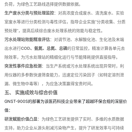
艺路线、不同反应条件下的排水进行
COD、特征有机物（通过特定
波长间接表征）及关键离子
的同步检测，快速评估不同工艺的环境
负荷，为绿色工艺路线选择提供数据依据。
生产废水分类与预处理监控
：对高浓度合成废水、清洗废水、实验
室废水等进行分类检测与毒性评估，指导企业实施“分类收集、分质
预处理”，提高后续综合废水处理系统的效能与稳定性。
污水处理站效能精准评估
：对调节池、水解酸化池、生化池及末端
出水进行
COD、氨氮、总氮、总磷
的日常监控，精准计算各单元去
除效率，为污水处理站的精细化运行与节能降耗提供直接指导。
突发性事件应急检测
：当生产系统或污水处理系统出现异常时，利
用仪器的多参数快速筛查能力，迅速定位污染因子（如特定溶剂泄
漏、微生物中毒等），为应急决策赢得宝贵时间。
五、 实施成效与综合价值
GNST-900S的部署为该医药科技企业带来了超越环保合规的深层价
值：