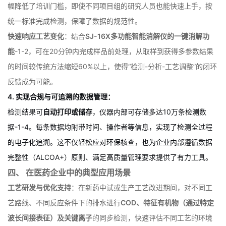
得趋势性数据。
智能化引导操作
：8英寸IPS高清触摸屏与引导式操作系统
-
1
-
7
，大
幅降低了培训门槛，即使不同项目组的研究人员也能快速上手，按
统一标准完成检测，保障了数据的规范性。
快速响应工艺变化
：结合
SJ-16X多功能智能消解仪的一键消解功
能
-
1
-
2
，可在20分钟内完成样品前处理，从取样到获得多参数结果
的时间较传统方法缩短60%以上，使得“检测-分析-工艺调整”的闭环
反馈成为可能。
4. 实现合规与可追溯的数据管理：
检测结果可
自动打印或储存
，仪器内部可存储多达10万条检测数
据
-
1
-
4
。每条数据均附带时间、操作者等信息，实现了检测全过程
的电子化追溯。这不仅轻松应对环保核查，也为企业内部遵循数据
完整性（ALCOA+）原则、满足高质量管理要求提供了有力工具。
四、 在医药企业中的典型应用场景
工艺研发与优化支持
：在新药中试或生产工艺改进期间，对不同工