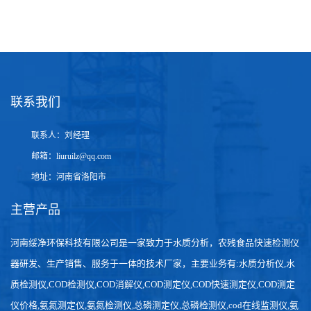
动物园海洋馆饮水与动物用水双检，GNST-TH900 兼顾人与动物饮
水安全
珠宝首饰加工车间用水检测，GNST-TH900 保障加工精度与产品品
质
联系我们
联系人：刘经理
邮箱：
liuruilz@qq.com
地址：河南省洛阳市
主营产品
河南绥净环保科技有限公司是一家致力于水质分析，农残食品快速检测仪
器研发、生产销售、服务于一体的技术厂家，主要业务有:水质分析仪,水