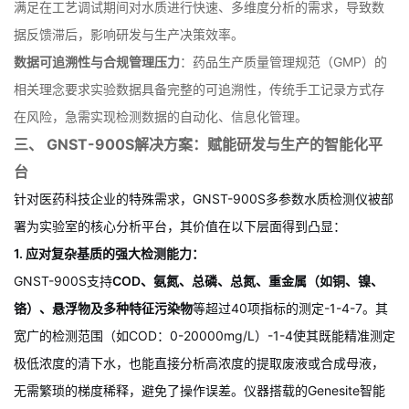
的高标准。
效率瓶颈制约工艺反馈速度
：传统单参数检测方法效率低下，无法
满足在工艺调试期间对水质进行快速、多维度分析的需求，导致数
据反馈滞后，影响研发与生产决策效率。
数据可追溯性与合规管理压力
：药品生产质量管理规范（GMP）的
相关理念要求实验数据具备完整的可追溯性，传统手工记录方式存
在风险，急需实现检测数据的自动化、信息化管理。
三、 GNST-900S解决方案：赋能研发与生产的智能化平
台
针对医药科技企业的特殊需求，GNST-900S多参数水质检测仪被部
署为实验室的核心分析平台，其价值在以下层面得到凸显：
1. 应对复杂基质的强大检测能力：
GNST-900S支持
COD、氨氮、总磷、总氮、重金属（如铜、镍、
铬）、悬浮物及多种特征污染物
等超过40项指标的测定
-
1
-
4
-
7
。其
宽广的检测范围（如COD：0-20000mg/L）
-
1
-
4
使其既能精准测定