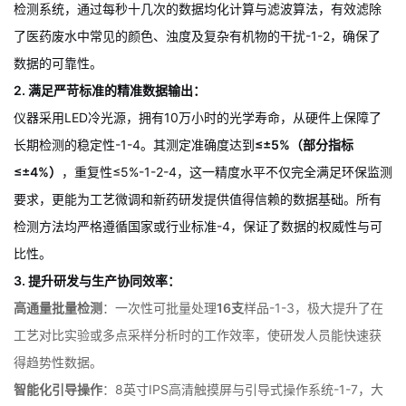
极低浓度的清下水，也能直接分析高浓度的提取废液或合成母液，
无需繁琐的梯度稀释，避免了操作误差。仪器搭载的Genesite智能
检测系统，通过每秒十几次的数据均化计算与滤波算法，有效滤除
了医药废水中常见的颜色、浊度及复杂有机物的干扰
-
1
-
2
，确保了
数据的可靠性。
2. 满足严苛标准的精准数据输出：
仪器采用LED冷光源，拥有10万小时的光学寿命，从硬件上保障了
长期检测的稳定性
-
1
-
4
。其测定准确度达到
≤±5%（部分指标
≤±4%）
，重复性≤5%
-
1
-
2
-
4
，这一精度水平不仅完全满足环保监测
要求，更能为工艺微调和新药研发提供值得信赖的数据基础。所有
检测方法均严格遵循国家或行业标准
-
4
，保证了数据的权威性与可
比性。
3. 提升研发与生产协同效率：
高通量批量检测
：一次性可批量处理
16支
样品
-
1
-
3
，极大提升了在
工艺对比实验或多点采样分析时的工作效率，使研发人员能快速获