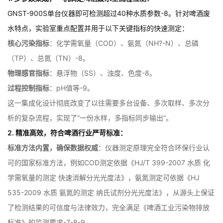
GNST-900S单台仪器即可检测超过40种水质参数
-
8
。针对啤酒废
水特点，实验室重点配置并用于以下关键指标的快速测定：
核心污染指标
：化学需氧量（COD）、氨氮（NH?-N）、总磷
（TP）、总氮（TN）
-
8
。
物理感官指标
：悬浮物（SS）、浊度、色度
-
8
。
过程控制指标
：pH值等
-
9
。
这一集成化设计彻底改变了以往需要多台设备、多次取样、多次分
析的复杂流程，实现了“一份水样，多指标同步输出”。
2. 精准高效，符合啤酒行业严苛标准：
标准方法内置，确保数据权威
：仪器测定原理完全符合环保行业认
可的国家标准方法，例如COD测定依据《HJ/T 399-2007 水质 化
学需氧量的测定 快速消解分光光度法》，氨氮测定可依据《HJ
535-2009 水质 氨氮的测定 纳氏试剂分光光度法》，从源头上保证
了检测结果的可信度与法律效力，完全满足《啤酒工业污染物排放
标准》的监测要求
-
7
-
8
-
9
。