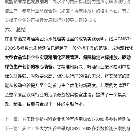
赋能企业绿色发展战略
：高水平的内部检测能力是燕京啤酒践行清
洁生产、参与行业环保合作（如废水协商排放）的技术基石，有力
支撑了企业的可持续发展和行业领导力建设
-
3
-
6
。
六、 总结
在北京燕京啤酒集团污水处理实验室的成功实践表明，绥净GNST-
900S多参数水质检测仪已超越了一般分析工具的范畴，成为
现代化
大型食品饮料企业实现精细化环境管理、保障稳定达标排放、驱动
绿色生产创新的核心装备
。它精准地解决了啤酒行业废水检测中指
标关联性强、时效要求高、标准执行严的核心需求，将实验室的职
能从被动检验提升至主动参与生产优化的新高度。此案例为啤酒乃
至整个食品饮料行业的污染源监控实验室建设，提供了一个集高
效、精准、智能与合规于一体的卓越范本。
上一篇：
甘肃硅业新材料企业实验室应用GNST-900S多参数检测仪
案例分享
下一篇：
天津工业大学实验室采购GNST-900S多参数检测仪案例分
享