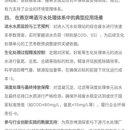
测档案，使数据管理、报表生成及应对环保核查变得高效、规范，
有力支持了企业的环境管理体系。
四、 在燕京啤酒污水处理体系中的典型应用场景
进水水质监控与工艺预判
：对进入污水处理站的综合废水进行快速
多参数筛查，实时掌握进水负荷（特别是COD、SS），为后续生化
处理单元的工艺参数预调整提供关键依据。
生化处理过程精准控制
：定期对厌氧、好氧等生化处理单元的进出
水进行氨氮、总氮、总磷等指标的检测，精准评估脱氮除磷效率，
科学调控曝气量、碳源投加量等，在确保达标的前提下优化运行成
本
-
3
。
深度处理与最终排放保障
：对混凝沉淀、过滤等深度处理单元出水
及最终总排口水质进行严格检测，确保外排废水稳定达到或优于国
家标准限值（如COD≤80mg/L，氨氮≤15mg/L等），履行企业环保
责任
-
9
。
参与行业创新实践的数据支持
：为燕京啤酒探索与下游污水处理厂