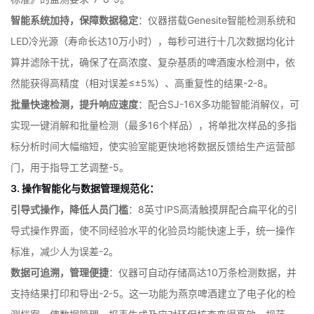
智能系统加持，保障数据稳定
：仪器搭载Genesite智能检测系统和
LED冷光源（寿命长达10万小时），每秒可进行十几次数据均化计
算并滤除干扰，确保了在高浓度、复杂基质的啤酒废水检测中，依
然能获得高精度（相对误差≤±5%）、高重复性的结果
-
2
-
8
。
批量快速检测，提升响应速度
：配合SJ-16X多功能智能消解仪，可
实现一键消解和批量检测（最多16个样品），将单批次样品的多指
标分析时间大幅缩短，使实验室能更快地将数据反馈给生产运营部
门，用于指导工艺调整
-
5
。
3. 操作智能化与数据管理规范化：
引导式操作，降低人员门槛
：8英寸IPS高清触摸屏配合扁平化的引
导式操作界面，使不同经验水平的化验员均能快速上手，统一操作
标准，减少人为误差
-
2
。
数据可追溯，管理便捷
：仪器可自动存储高达10万条检测数据，并
支持结果打印和导出
-
2
-
5
。这一功能为燕京啤酒建立了电子化的检