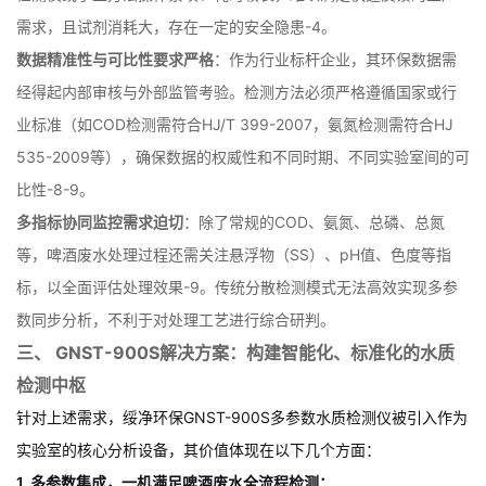
需求，且试剂消耗大，存在一定的安全隐患
-
4
。
数据精准性与可比性要求严格
：作为行业标杆企业，其环保数据需
经得起内部审核与外部监管考验。检测方法必须严格遵循国家或行
业标准（如COD检测需符合HJ/T 399-2007，氨氮检测需符合HJ
535-2009等），确保数据的权威性和不同时期、不同实验室间的可
比性
-
8
-
9
。
多指标协同监控需求迫切
：除了常规的COD、氨氮、总磷、总氮
等，啤酒废水处理过程还需关注悬浮物（SS）、pH值、色度等指
标，以全面评估处理效果
-
9
。传统分散检测模式无法高效实现多参
数同步分析，不利于对处理工艺进行综合研判。
三、 GNST-900S解决方案：构建智能化、标准化的水质
检测中枢
针对上述需求，绥净环保GNST-900S多参数水质检测仪被引入作为
实验室的核心分析设备，其价值体现在以下几个方面：
1. 多参数集成，一机满足啤酒废水全流程检测：