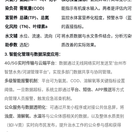
质状况
(DO)、电导率、浊度
清澈度。
关键污
氨氮(NH?-N)、化学
核心预警指标
。氨氮异常升高常提示生
染负荷
需氧量(COD)
能指示有机废水输入。两者是评估内河
富营养
总磷(TP)、总氮
监控水体富营养化程度，预警水华（蓝
化风险
(TN)、叶绿素a
的直接指标。
水文辅
水位、流速、流向（可
将水质数据与水文条件结合，分析污染
助参数
选配）
质改善的实际效果。
3. 智能化管理与数据深度应用：
4G/5G实时传输与云端平台
：数据通过无线网络实时发送至“台州市
智慧水务/河湖管理平台”，实现多部门数据共享与协同管理。
多级智能报警机制
：平台可为氨氮、COD、溶解氧等关键指标设置
阈值。一旦数据超标，系统立即通过
平台、短信、APP推送
等方式
向管理人员报警，触发应急巡查机制。
公众服务与数据透明化
：可通过开发小程序或对接公共信息屏，将