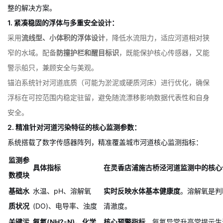
士”
GNST-227FP系统针对城市内河场景进行了适应性优化，提供了完
整的解决方案。
1. 紧凑稳固的浮体与多重安全设计：
采用
流线型、小体积的浮体设计
，降低水流阻力，适应河道相对狭
窄的水域。配备
防撞护栏和醒目标识
，既能保护核心传感器，又能
警示船只，兼顾安全与美观。
锚泊系统针对河道底质（可能为淤泥或硬质河床）进行优化，确保
浮标在可控范围内稳定驻留，避免随流漂移影响数据代表性和自身
安全。
2. 精准针对河道污染特征的核心监测参数：
系统搭载了数字传感器阵列，精准覆盖城市河道核心监测指标：
监测参
具体指标
在灵香店浦施古桥泾河道监测中的核心
数模块
基础水
水温、pH、溶解氧
实时反映水体基本健康度
。溶解氧是判