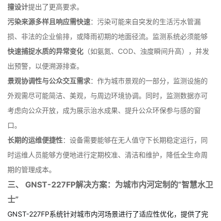
响显著，水位、流速变化可能影响浮标稳定性。同时，河道内可能
存在的船只、漂浮物以及公众的亲水活动，对设备的
安全防护和防
撞设计
提出了更高要求。
污染来源多样且响应需快速
：污染可能来自突发的生活污水管漏
损、非法的企业偷排，或降雨初期的地面径流。监测系统必须能够
快速捕捉水质的异常变化
（如氨氮、COD、浊度瞬间升高），并发
出预警，以便溯源排查。
景观协调性与公众交互需求
：作为城市景观的一部分，监测设施的
外观需尽可能简洁、美观，与周边环境协调。同时，监测数据亦可
考虑向公众开放，成为展示治水成果、提升公众环保参与感的窗
口。
长期的运维便捷性
：设备需要能够在无人值守下长期稳定运行，同
时运维人员能够方便地进行定期校准、清洁和维护，降低全生命周
期的管理成本。
三、 GNST-227FP解决方案：为城市内河定制的“智慧水卫