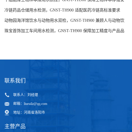
强制隔离戒毒所饮水安全管控，GNST-TH900 适配司法行政场所要
求
干细胞库生物样本库用水质控，GNST-TH900 保障生物样本存储安
全
冷链药品仓储用水检测，GNST-TH900 适配医药冷链高标准要求
动物园海洋馆饮水与动物用水双检，GNST-TH900 兼顾人与动物饮
水安全
珠宝首饰加工车间用水检测，GNST-TH900 保障加工精度与产品品
质
联系我们
联系人：刘经理
邮箱：
liuruilz@qq.com
地址：河南省洛阳市