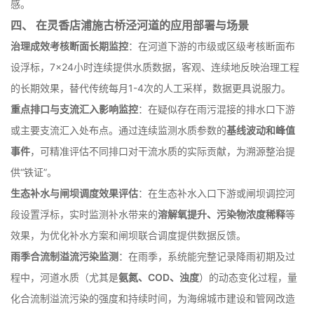
浊度、溶解氧、水温
等与公众体感相关的数据，以及整体水质类别
（如Ⅰ-Ⅴ类）实时向市民发布，提升治水工作的公众参与感和获得
感。
四、 在灵香店浦施古桥泾河道的应用部署与场景
治理成效考核断面长期监控
：在河道下游的市级或区级考核断面布
设浮标，7×24小时连续提供水质数据，客观、连续地反映治理工程
的长期效果，替代传统每月1-4次的人工采样，数据更具说服力。
重点排口与支流汇入影响监控
：在疑似存在雨污混接的排水口下游
或主要支流汇入处布点。通过连续监测水质参数的
基线波动和峰值
事件
，可精准评估不同排口对干流水质的实际贡献，为溯源整治提
供“铁证”。
生态补水与闸坝调度效果评估
：在生态补水入口下游或闸坝调控河
段设置浮标，实时监测补水带来的
溶解氧提升、污染物浓度稀释
等
效果，为优化补水方案和闸坝联合调度提供数据反馈。
雨季合流制溢流污染监测
：在雨季，系统能完整记录降雨初期及过