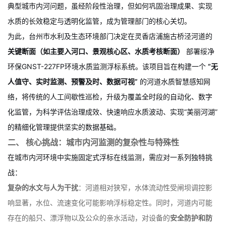
民的居住环境、城市景观风貌及区域水生态健康。随着城市发展，
河道曾面临
生活污水溢流、初期雨水面源污染、水体流动性不足
等
典型城市内河问题，虽经阶段性治理，但如何巩固治理成果、实现
水质的长效稳定与透明化监管，成为管理部门的核心关切。
为此，台州市水利及生态环境部门决定在灵香店浦施古桥泾河道的
关键断面（如主要入河口、景观核心区、水质考核断面）
部署绥净
环保GNST-227FP环境水质监测浮标系统。该项目旨在构建一个
“无
人值守、实时监测、预警及时、数据可视”
的河道水质智慧感知网
络，将传统的人工间歇性巡检，升级为覆盖全时段的自动化、数字
化监管，为科学评估治理成效、快速响应水质波动、实现“美丽河湖”
的精细化管理提供坚实的数据基础。
二、 核心挑战：城市内河监测的复杂性与特殊性
在城市内河环境中实施固定式浮标在线监测，需应对一系列独特挑
战：
复杂的水文与人为干扰
：河道相对狭窄，水体流动性受闸坝调控影