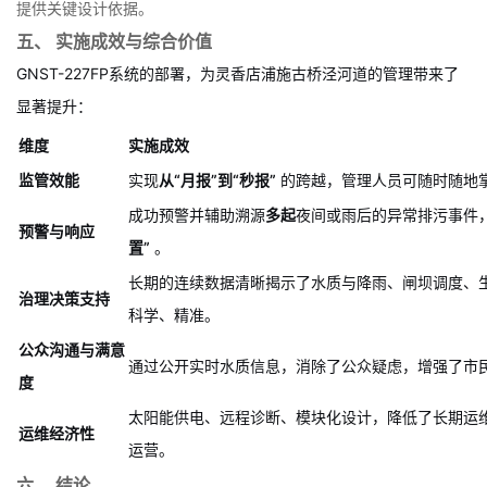
程中，河道水质（尤其是
氨氮、COD、浊度
）的动态变化过程，量
化合流制溢流污染的强度和持续时间，为海绵城市建设和管网改造
提供关键设计依据。
五、 实施成效与综合价值
GNST-227FP系统的部署，为灵香店浦施古桥泾河道的管理带来了
显著提升：
维度
实施成效
监管效能
实现
从“月报”到“秒报”
的跨越，管理人员可随时随地
成功预警并辅助溯源
多起
夜间或雨后的异常排污事件，
预警与响应
置”
。
长期的连续数据清晰揭示了水质与降雨、闸坝调度、
治理决策支持
科学、精准。
公众沟通与满意
通过公开实时水质信息，消除了公众疑虑，增强了市
度
太阳能供电、远程诊断、模块化设计，降低了长期运