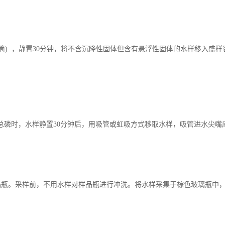
量筒) ，静置30分钟，将不含沉降性固体但含有悬浮性固体的水样移入盛
总磷时，水样静置30分钟后，用吸管或虹吸方式移取水样，吸管进水尖嘴应
品瓶。采样前，不用水样对样品瓶进行冲洗。将水样采集于棕色玻璃瓶中