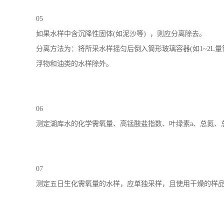
05
如果水样中含沉降性固体(如泥沙等) ，则应分离除去。
分离方法为：将所采水样摇匀后倒入筒形玻璃容器(如1~2L
浮物和油类的水样除外。
06
测定湖库水的化学需氧量、高锰酸盐指数、叶绿素a、总氮、
07
测定五日生化需氧量的水样，应单独采样，且使用干燥的样