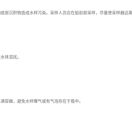
动底部沉积物造成水样污染。采样人员应在船前部采样，尽量使采样器远
次水体混扰。
注满容器，避免水样曝气或有气泡存在于瓶中。