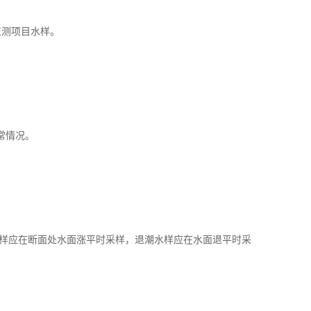
监测项目水样。
常情况。
样应在断面处水面涨平时采样，退潮水样应在水面退平时采