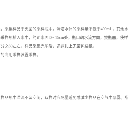
采集样品于灭菌的采样瓶中。清洁水体的采样量不低于400mL，其余水体
样瓶插入水中，约距水面l0~ 15cm处，瓶口朝水流方向，拔瓶塞，
分之80左右。样品采集完毕后，迅速扎上无菌包装纸。
过的专用采样装置采样。
在样品瓶中溢流不留空间，取样时应尽量避免或减少样品在空气中暴露。