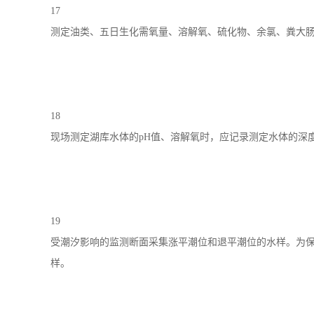
17
测定油类、五日生化需氧量、溶解氧、硫化物、余氯、粪大
18
现场测定湖库水体的pH值、溶解氧时，应记录测定水体的深
19
受潮汐影响的监测断面采集涨平潮位和退平潮位的水样。为
样。