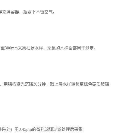
样充满容器，瓶塞下不留空气。
300mm采集柱状水样，采集的水样全部用于测定。
，用铝箔避光沉降30分钟，取上层水样转移至棕色硬质玻璃
) 用0.45μm的微孔滤膜过滤处理后采集。