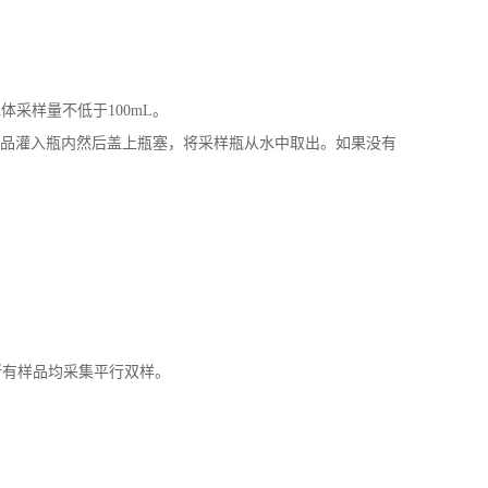
采样量不低于100mL。
使样品灌入瓶内然后盖上瓶塞，将采样瓶从水中取出。如果没有
所有样品均采集平行双样。