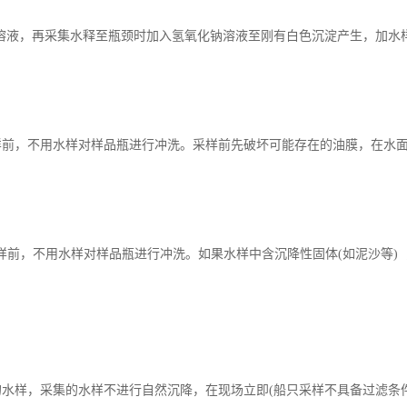
溶液，再采集水释至瓶颈时加入氢氧化钠溶液至刚有白色沉淀产生，加水
前，不用水样对样品瓶进行冲洗。采样前先破坏可能存在的油膜，在水面至
样前，不用水样对样品瓶进行冲洗。如果水样中含沉降性固体(如泥沙等) 
样，采集的水样不进行自然沉降，在现场立即(船只采样不具备过滤条件除外