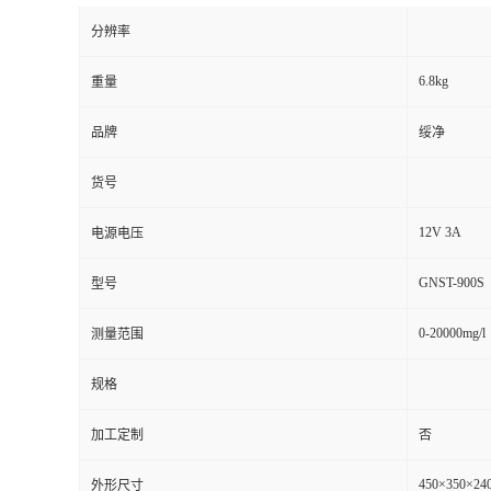
分辨率
6.8kg
重量
品牌
绥净
货号
12V 3A
电源电压
GNST-900S
型号
0-20000mg/l
测量范围
规格
加工定制
否
450×350×2
外形尺寸