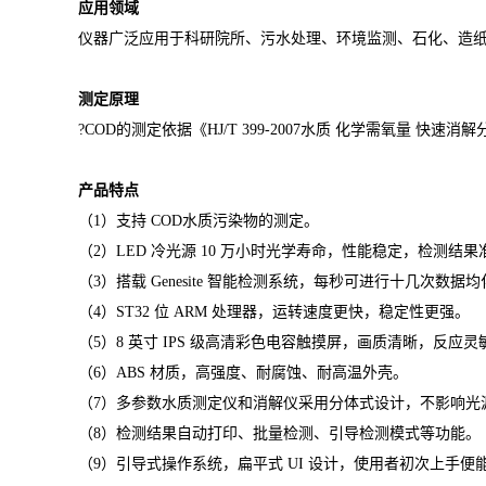
应用领域
仪器广泛应用于科研院所、污水处理、环境监测、石化、造
测定原理
?COD的测定依据《HJ/T 399-2007水质 化学需氧量 快速消
产品特点
（
1）支持 COD水质污染物的测定。
（
2）LED 冷光源 10 万小时光学寿命，性能稳定，检测结果
（
3）搭载 Genesite 智能检测系统，每秒可进行十几次
（
4）ST32 位 ARM 处理器，运转速度更快，稳定性更强。
（
5）8 英寸 IPS 级高清彩色电容触摸屏，画质清晰，反应灵
（
6）ABS 材质，高强度、耐腐蚀、耐高温外壳。
（
7）多参数水质测定仪和消解仪采用分体式设计，不影响光
（
8）检测结果自动打印、批量检测、引导检测模式等功能。
（
9）引导式操作系统，扁平式 UI 设计，使用者初次上手