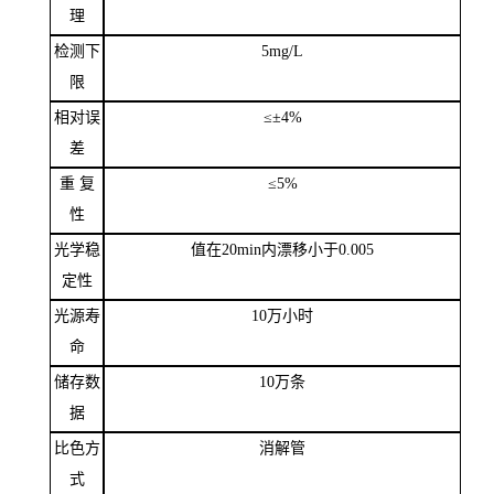
理
检测下
5mg/L
限
相对误
≤±
4
%
差
重
复
≤
5%
性
光学稳
值在
20min
内漂移小于
0.00
5
定性
光源寿
10
万小时
命
储存数
10
万条
据
比色方
消解管
式