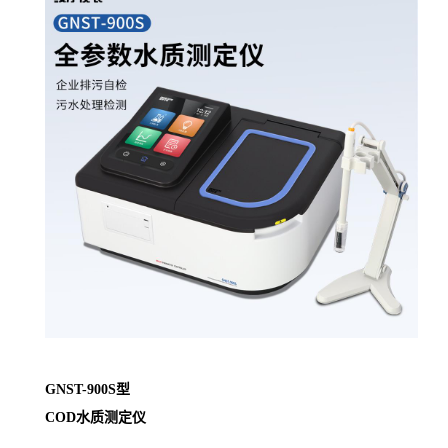
GNST-900S
型
COD
水质
测定仪