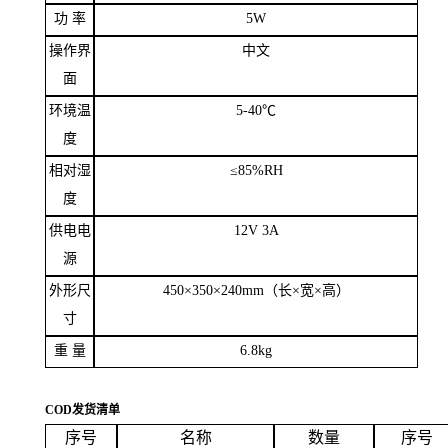
功
率
5W
操作界
中文
面
环境温
5-40
℃
度
相对湿
≤
85%RH
度
供电电
12V 3A
源
外形尺
450
×
350
×
240mm
（长×宽×高）
寸
重
量
6.8kg
COD
发货清单
序号
名称
数量
序号