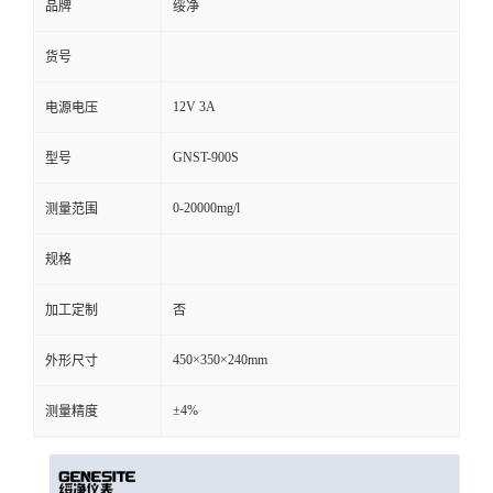
品牌
绥净
货号
12V 3A
电源电压
GNST-900S
型号
0-20000mg/l
测量范围
规格
加工定制
否
450×350×240mm
外形尺寸
±4%
测量精度