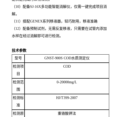
（
10）配备
SJ-16X多功能智能消解仪，仅需一键完成项目消
解。
（11）
搭配
GENEX系列移液器，轻巧耐用，移液准确
（
1
2）配备预制试剂，无需反复移液，只需要在试管内添加
水样在经过消解即可进行检测。
技术参数
型号
GNST-900S
COD
水质
测定仪
检测项
COD
目
检测范
0-20000mg/L
围
检测标
HJ/T399-2007
准
检测原
重铬酸钾法