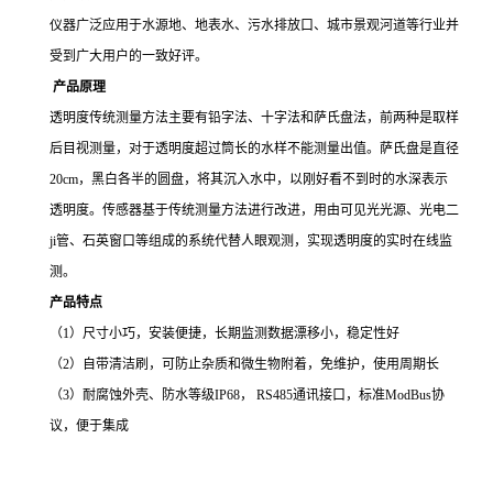
仪器广泛应用于水源地、地表水、污水排放口、城市景观河道
等行业并
受到广大用户的一致好评。
产品
原理
透明度传统测量方法主要有铅字法、十字法和萨氏盘法，前两种是取样
后目视测量，对于透明度超过筒长的水样不能测量出值。萨氏盘是直径
20cm，黑白各半的圆盘，将其沉入水中，以刚好看不到时的水深表示
透明度。传感器基于传统测量方法进行改进，用由可见光光源、光电二
ji管、石英窗口等组成的系统代替人眼观测，实现透明度的实时在线监
测。
产品特点
（
1）尺寸小巧，安装便捷，长期监测数据漂移小，稳定性好
（
2）自带清洁刷，可防止杂质和微生物附着，免维护，使用周期长
（
3）耐腐蚀外壳、防水等级IP68， RS485通讯接口，标准ModBus协
议，便于集成