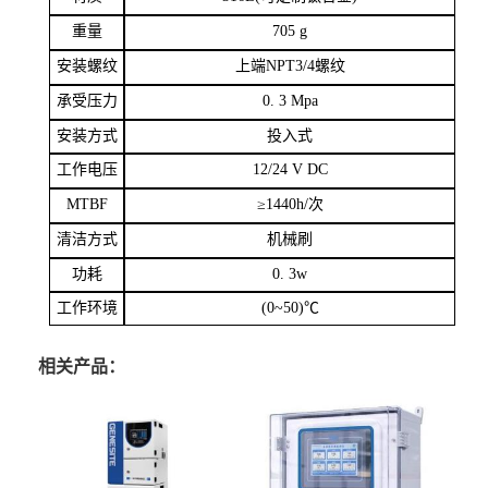
重量
705 g
安装螺纹
上端
NPT3/4
螺纹
承受压力
0. 3 Mpa
安装方式
投入式
工作电压
12/24 V DC
MTBF
≥
1440h/
次
清洁方式
机械刷
功耗
0. 3w
工作环境
(0~50)
℃
相关产品：