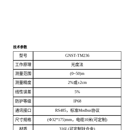
技术参数
型号
GNST-TM236
工作原理
光度法
测量范围
(0~50)m
测量精度
2%
或
±
2cm
线性误差
5%
防护等级
IP68
通讯接口
RS485
，标准
Modbus
协议
尺寸规格
(
Ф
32*175)mm
，电缆
10
米
(
可定制
)
材质
316L(
可定制钛合金
)