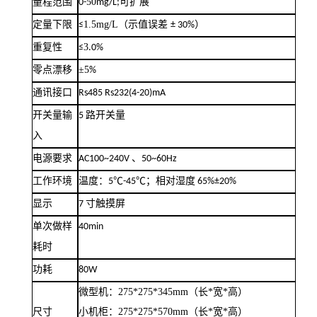
50
量程范围
0-
mg/L;
可扩展
1.5mg/L
（示值误差
）
定量下限
≤
± 30%
3
重复性
≤
.0%
±
5
零点漂移
%
通讯接口
Rs485 Rs232(4-20)mA
开关量输
5
路开关量
入
电源要求
AC100~240V
、
50~60Hz
工作环境
温度：
5℃-45℃
；相对湿度
65%±20%
显示
7
寸触摸屏
单次做样
40min
耗时
功耗
80W
微型机：
275*275*345mm
（长
*
宽
*
高）
尺寸
小机柜：
275*275*570mm
（长
*
宽
*
高）