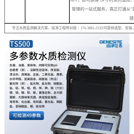
APP，即可获得 24 小时实时监
管理的一站式服务，真正打通从“监
链
专注水质监测解决方案，绥净工程师对接
：
I
76
-38
83
-
253
O可提供选型、安装