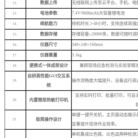
数据上传
无线联网上传至云平台，手机、电
12.
电池参数
7.4V/9600mAh大容量锂电池
13.
续航能力
待机时长＞
48小时，支持连续高强
14.
数据存储
存储容量
≥20000条，数据可随时
15.
仪器尺寸
340×240×160mm
16.
仪器重量
3.1kg
17.
便携式一体成型设计
兼顾现场应急检测与实验室精
18.
自研高性能
GUI交互系
操作流畅度大幅提升，设备运行高
19.
统
支持实时打印、批量打印，可自
内置微型热敏打印机
20.
单键一键开关机，主页面动态展示
极简操作设计
21.
显著提升现场作业效率。
单机集成比色瓶、比色皿两种检测