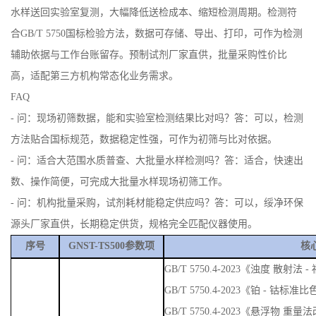
水样送回实验室复测，大幅降低送检成本、缩短检测周期。检测符
合GB/T 5750国标检验方法，数据可存储、导出、打印，可作为检测
辅助依据与工作台账留存。预制试剂厂家直供，批量采购性价比
高，适配第三方机构常态化业务需求。
FAQ
- 问：现场初筛数据，能和实验室检测结果比对吗？答：可以，检测
方法贴合国标规范，数据稳定性强，可作为初筛与比对依据。
- 问：适合大范围水质普查、大批量水样检测吗？答：适合，快速出
数、操作简便，可完成大批量水样现场初筛工作。
- 问：机构批量采购，试剂耗材能稳定供应吗？答：可以，绥净环保
源头厂家直供，长期稳定供货，规格完全匹配仪器使用。
序号
GNST-TS500参数项
核
GB/T 5750.4-2023《浊度 散
GB/T 5750.4-2023《铂 - 钴标准
GB/T 5750.4-2023《悬浮物 重量