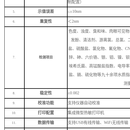
制配置）
示值误差
≤±10nm
5.
重复性
＜
2nm
6.
色度、浊度、臭和味、肉眼可见物
发酚、清洁剂、游离氯、总氯、
盐、硫酸盐、氯化物、氟化物、
C
锌、砷、六价铬、银、钼、镍、钡
检测项目
7.
埃希氏菌、高锰酸盐指数、电导率
盐、镉、硫化物等九十余项水质指
测
稳定性
±0.002
8.
校准功能
支持仪器自动校准
9.
打印配置
集成微型热敏打印机
10.
数据传输
支持
USB有线传输、WiFi无线传输
11.