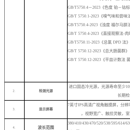
GB/T5750.4－2023《色度 铂－
GB/T 5750.1-2023《嗅气味
GB/T5750.4-2023《浊度 福尔马
GB/T 5750.4-2023《直接观察法
GB/T5750.11-2023《总氯 DPD 法
GB/T 5750.12-2023《总大肠菌群》
GB/T 5750.12-2023《平皿计数
进口固态冷光源，光源寿命至少
1
检测光源
2.
长期检
7英寸IPS高清广视角触摸屏，分辨率
显示屏幕
3.
，视野宽广、触控灵敏，室
380/410/430/470/520/538/59
波长范围
4.