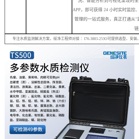
洗、智能分析到可视化呈现的全
APP，即可获得 24 小时实时监
管理的一站式服务，真正打通从“监
链
专注水质监测解决方案，绥净工程师对接
：
I
76
-38
83
-
253
O可提供选型、安装