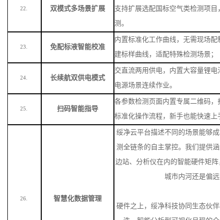
双模式多场景扩展
支持扩展选配国标空气类检测项目
22.
测。
内置标准化工作曲线，无需现场配
免配标液智能校准
23.
建标样曲线，适配特殊检测场景
；
交直流两用供电，内置大容量锂电
长续航双供电模式
24.
电源场景连续作业。
各参数检测页面内置专属二维码，
扫码智能指导
25.
标准化操作流程，新手也能快速上
绥净云平台描述不同的场景能够成
测全链条的自主掌控。我们提供涵
边站、分析仪在内的智能硬件矩阵
城市内河还是偏远
智慧化数据管理
26.
硬件之上，绥净科技协同生态伙伴