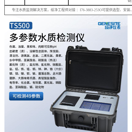
链
专注水质监测解决方案，绥净工程师对接
：
I
76
-38
83
-
253
O可提供选型、安装