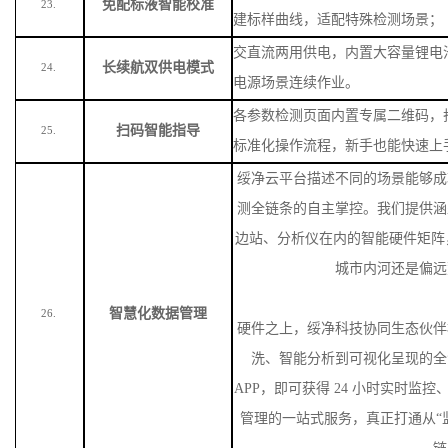
免配标液智能校准
23.
建标样曲线，适配特殊检测场景
；
交直流两用供电，内置大容量锂电
长续航双供电模式
24.
电源场景连续作业。
各参数检测页面内置专属二维码，
扫码智能指导
25.
标准化操作流程，新手也能快速上
绥净云平台描述不同的场景能够成
测全链条的自主掌控。我们提供涵
边站、分析仪在内的智能硬件矩阵
城市内河还是偏远
智慧化数据管理
26.
硬件之上，绥净科技协同生态伙伴
洗、智能分析到可视化呈现的全
APP，即可获得 24 小时实时监
管理的一站式服务，真正打通从“监