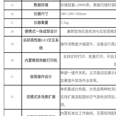
数据存储
存储容量
≥20000条，数据可随时
15.
仪器尺寸
340×240×160mm
16.
仪器重量
3.1kg
17.
便携式一体成型设计
兼顾现场应急检测与实验室精
18.
自研高性能
GUI交互系
操作流畅度大幅提升，设备运行高
19.
统
支持实时打印、批量打印，可自
内置微型热敏打印机
20.
单键一键开关机，主页面动态展示
极简操作设计
21.
显著提升现场作业效率。
单机集成比色瓶、比色皿两种检测
双模式多场景扩展
支持扩展选配国标空气类检测项目
22.
测。
内置标准化工作曲线，无需现场配