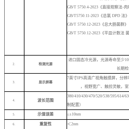
GB/T 5750.4-2023《直接观察法
GB/T5750.11-2023《总氯 DPD 法
GB/T 5750.12-2023《总大肠菌群》
GB/T 5750.12-2023《平皿计数
进口固态冷光源，光源寿命至少
1
检测光源
2.
长期检
7英寸IPS高清广视角触摸屏，分辨率
显示屏幕
3.
，视野宽广、触控灵敏，室
380/410/430/470/520/538/59
波长范围
4.
制配置）
示值误差
≤±10nm
5.
重复性
＜
2nm
6.