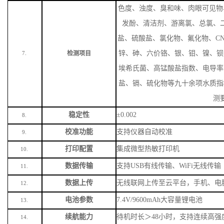
色度、浊度、臭和味、肉眼可见物
发酚、清洁剂、游离氯、总氯、
盐、硫酸盐、氯化物、氟化物、
C
锌、砷、六价铬、银、钼、镍、钡
检测项目
7.
埃希氏菌、高锰酸盐指数、电导率
盐、镉、硫化物等九十余项水质指
测
稳定性
±0.002
8.
校准功能
支持仪器自动校准
9.
打印配置
集成微型热敏打印机
10.
数据传输
支持
USB有线传输、WiFi无线传输
11.
数据上传
无线联网上传至云平台，手机、电
12.
电池参数
7.4V/9600mAh大容量锂电池
13.
续航能力
待机时长＞
48小时，支持连续高强
14.