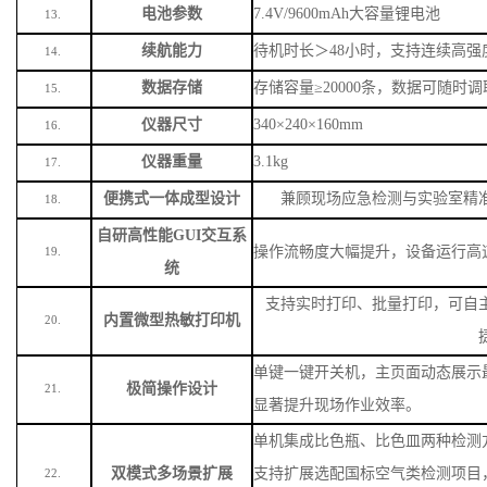
电池参数
7.4V/9600mAh大容量锂电池
13.
续航能力
待机时长＞
48小时，支持连续高强
14.
数据存储
存储容量
≥20000条，数据可随时
15.
仪器尺寸
340×240×160mm
16.
仪器重量
3.1kg
17.
便携式一体成型设计
兼顾现场应急检测与实验室精
18.
自研高性能
GUI交互系
操作流畅度大幅提升，设备运行高
19.
统
支持实时打印、批量打印，可自
内置微型热敏打印机
20.
单键一键开关机，主页面动态展示
极简操作设计
21.
显著提升现场作业效率。
单机集成比色瓶、比色皿两种检测
双模式多场景扩展
支持扩展选配国标空气类检测项目
22.