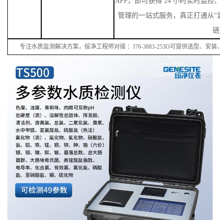
APP，即可获得 24 小时实时监
管理的一站式服务，真正打通从“监
链
专注水质监测解决方案，绥净工程师对接
：
I
76
-38
83
-
253
O可提供选型、安装