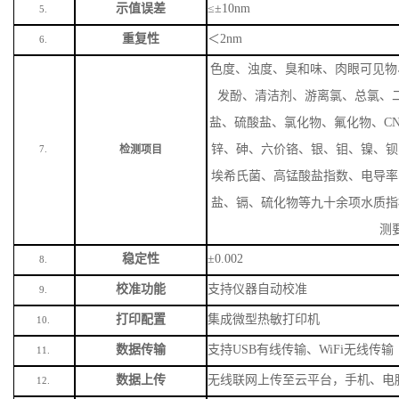
示值误差
≤±10nm
5.
重复性
＜
2nm
6.
色度、浊度、臭和味、肉眼可见物
发酚、清洁剂、游离氯、总氯、
盐、硫酸盐、氯化物、氟化物、
C
锌、砷、六价铬、银、钼、镍、钡
检测项目
7.
埃希氏菌、高锰酸盐指数、电导率
盐、镉、硫化物等九十余项水质指
测
稳定性
±0.002
8.
校准功能
支持仪器自动校准
9.
打印配置
集成微型热敏打印机
10.
数据传输
支持
USB有线传输、WiFi无线传输
11.
数据上传
无线联网上传至云平台，手机、电
12.