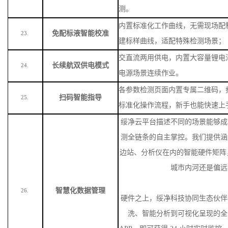
测。
内置标准化工作曲线，无需现场配
免配标液智能校准
23.
建标样曲线，适配特殊检测场景
；
交直流两用供电，内置大容量锂电
长续航双供电模式
24.
电源场景连续作业。
各参数检测页面内置专属二维码，
扫码智能指导
25.
标准化操作流程，新手也能快速上
绥净云平台描述不同的场景能够成
测全链条的自主掌控。我们提供涵
边站、分析仪在内的智能硬件矩阵
城市内河还是偏远
智慧化数据管理
26.
硬件之上，绥净科技协同生态伙伴
洗、智能分析到可视化呈现的全