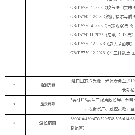
GB/T 5750.1-2023《嗅气味
GB/T5750.4-2023《浊度 福尔马
GB/T 5750.4-2023《直接观察法
GB/T5750.11-2023《总氯 DPD 法
GB/T 5750.12-2023《总大肠菌群》
GB/T 5750.12-2023《平皿计数
进口固态冷光源，光源寿命至少
1
检测光源
2.
长期检
7英寸IPS高清广视角触摸屏，分辨率
显示屏幕
3.
，视野宽广、触控灵敏，室
380/410/430/470/520/538/59
波长范围
4.
制配置）