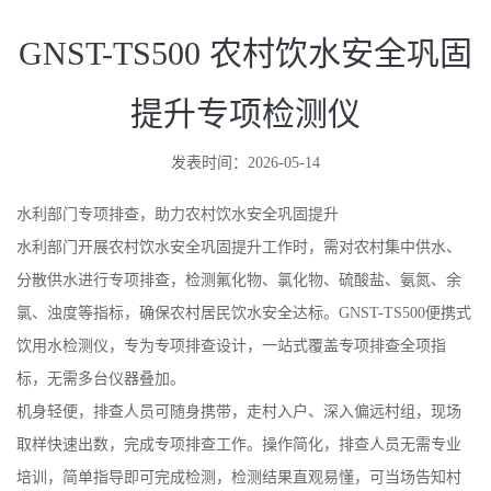
提升专项检测仪
发表时间：2026-05-14
水利部门专项排查，助力农村饮水安全巩固提升
水利部门开展农村饮水安全巩固提升工作时，需对农村集中供水、
分散供水进行专项排查，检测氟化物、氯化物、硫酸盐、氨氮、余
氯、浊度等指标，确保农村居民饮水安全达标。GNST-TS500便携式
饮用水检测仪，专为专项排查设计，一站式覆盖专项排查全项指
标，无需多台仪器叠加。
机身轻便，排查人员可随身携带，走村入户、深入偏远村组，现场
取样快速出数，完成专项排查工作。操作简化，排查人员无需专业
培训，简单指导即可完成检测，检测结果直观易懂，可当场告知村
民水质情况，异常水样可及时上报整改。检测符合GB 5749-2022国
标，数据可存储导出，方便建立专项排查台账，助力农村饮水安全