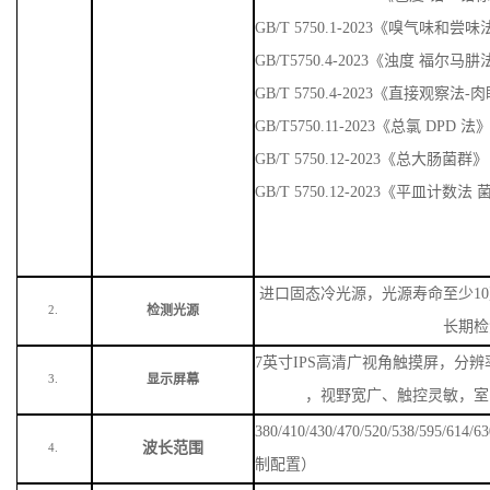
GB/T 5750.4-2023《直接观察法
GB/T5750.11-2023《总氯 DPD 法
GB/T 5750.12-2023《总大肠菌群》
GB/T 5750.12-2023《平皿计数
进口固态冷光源，光源寿命至少
1
检测光源
2.
长期检
7英寸IPS高清广视角触摸屏，分辨率
显示屏幕
3.
，视野宽广、触控灵敏，室
380/410/430/470/520/538/59
波长范围
4.
制配置）
示值误差
≤±10nm
5.
重复性
＜
2nm
6.