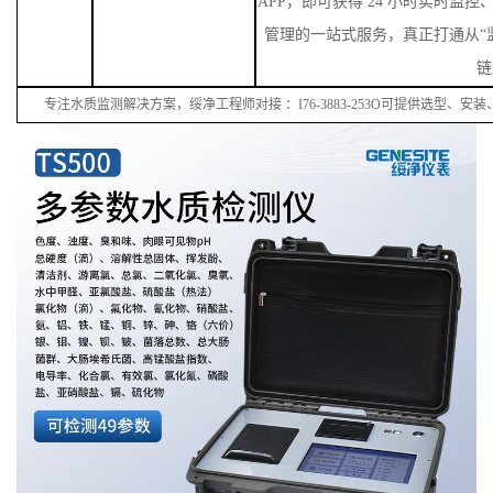
链
专注水质监测解决方案，绥净工程师对接
：
I
76
-38
83
-
253
O可提供选型、安装