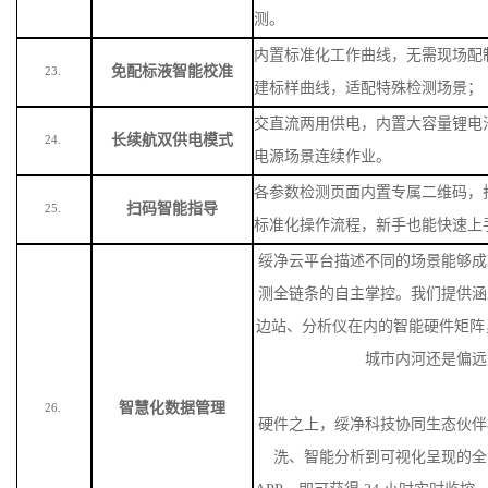
免配标液智能校准
23.
建标样曲线，适配特殊检测场景
；
交直流两用供电，内置大容量锂电
长续航双供电模式
24.
电源场景连续作业。
各参数检测页面内置专属二维码，
扫码智能指导
25.
标准化操作流程，新手也能快速上
绥净云平台描述不同的场景能够成
测全链条的自主掌控。我们提供涵
边站、分析仪在内的智能硬件矩阵
城市内河还是偏远
智慧化数据管理
26.
硬件之上，绥净科技协同生态伙伴
洗、智能分析到可视化呈现的全
APP，即可获得 24 小时实时监
管理的一站式服务，真正打通从“监