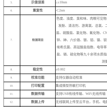
色度、浊度、臭和味、肉眼可见物
发酚、清洁剂、游离氯、总氯、
盐、硫酸盐、氯化物、氟化物、
C
锌、砷、六价铬、银、钼、镍、钡
检测项目
7.
埃希氏菌、高锰酸盐指数、电导率
盐、镉、硫化物等九十余项水质指
测
稳定性
±0.002
8.
校准功能
支持仪器自动校准
9.
打印配置
集成微型热敏打印机
10.
数据传输
支持
USB有线传输、WiFi无线传输
11.
数据上传
无线联网上传至云平台，手机、电
12.
电池参数
7.4V/9600mAh大容量锂电池
13.
续航能力
待机时长＞
48小时，支持连续高强
14.