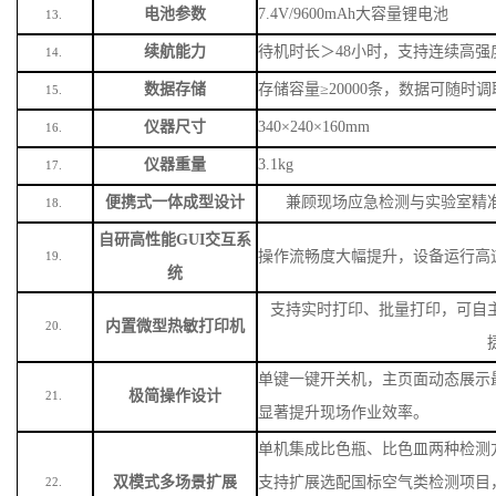
数据存储
存储容量
≥20000条，数据可随时
15.
仪器尺寸
340×240×160mm
16.
仪器重量
3.1kg
17.
便携式一体成型设计
兼顾现场应急检测与实验室精
18.
自研高性能
GUI交互系
操作流畅度大幅提升，设备运行高
19.
统
支持实时打印、批量打印，可自
内置微型热敏打印机
20.
单键一键开关机，主页面动态展示
极简操作设计
21.
显著提升现场作业效率。
单机集成比色瓶、比色皿两种检测
双模式多场景扩展
支持扩展选配国标空气类检测项目
22.
测。
内置标准化工作曲线，无需现场配