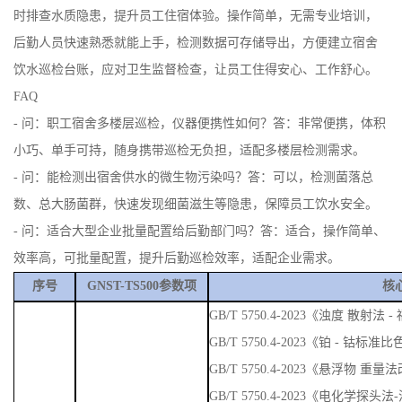
时排查水质隐患，提升员工住宿体验。操作简单，无需专业培训，
后勤人员快速熟悉就能上手，检测数据可存储导出，方便建立宿舍
饮水巡检台账，应对卫生监督检查，让员工住得安心、工作舒心。
FAQ
- 问：职工宿舍多楼层巡检，仪器便携性如何？答：非常便携，体积
小巧、单手可持，随身携带巡检无负担，适配多楼层检测需求。
- 问：能检测出宿舍供水的微生物污染吗？答：可以，检测菌落总
数、总大肠菌群，快速发现细菌滋生等隐患，保障员工饮水安全。
- 问：适合大型企业批量配置给后勤部门吗？答：适合，操作简单、
效率高，可批量配置，提升后勤巡检效率，适配企业需求。
序号
GNST-TS500参数项
核
GB/T 5750.4-2023《浊度 散
GB/T 5750.4-2023《铂 - 钴标准
GB/T 5750.4-2023《悬浮物 重量
GB/T 5750.4-2023《电化学探头