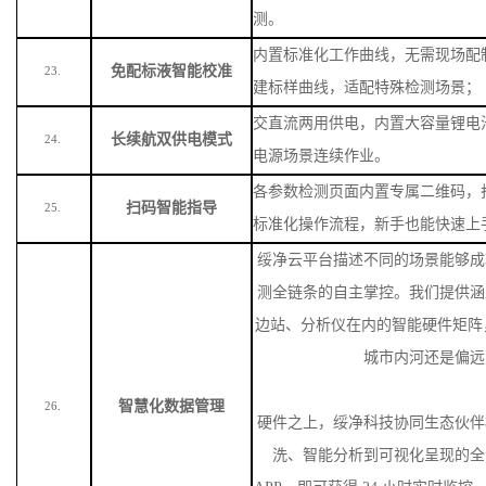
测。
内置标准化工作曲线，无需现场配
免配标液智能校准
23.
建标样曲线，适配特殊检测场景
；
交直流两用供电，内置大容量锂电
长续航双供电模式
24.
电源场景连续作业。
各参数检测页面内置专属二维码，
扫码智能指导
25.
标准化操作流程，新手也能快速上
绥净云平台描述不同的场景能够成
测全链条的自主掌控。我们提供涵
边站、分析仪在内的智能硬件矩阵
城市内河还是偏远
智慧化数据管理
26.
硬件之上，绥净科技协同生态伙伴
洗、智能分析到可视化呈现的全