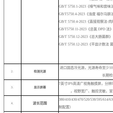
GB/T 5750.1-2023《嗅气味
GB/T5750.4-2023《浊度 福尔马
GB/T 5750.4-2023《直接观察法
GB/T5750.11-2023《总氯 DPD 法
GB/T 5750.12-2023《总大肠菌群》
GB/T 5750.12-2023《平皿计数
进口固态冷光源，光源寿命至少
1
检测光源
2.
长期检
7英寸IPS高清广视角触摸屏，分辨率
显示屏幕
3.
，视野宽广、触控灵敏，室
380/410/430/470/520/538/59
波长范围
4.
制配置）