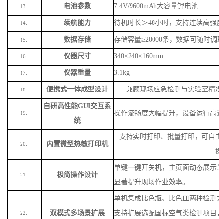
电池参数
7.4V/9600mAh大容量锂电池
13.
续航能力
待机时长＞
48小时，支持连续高强
14.
数据存储
存储容量
≥20000条，数据可随时
15.
仪器尺寸
340×240×160mm
16.
仪器重量
3.1kg
17.
便携式一体成型设计
兼顾现场应急检测与实验室精
18.
自研高性能
GUI交互系
操作流畅度大幅提升，设备运行高
19.
统
支持实时打印、批量打印，可自
内置微型热敏打印机
20.
单键一键开关机，主页面动态展示
极简操作设计
21.
显著提升现场作业效率。
单机集成比色瓶、比色皿两种检测
双模式多场景扩展
支持扩展选配国标空气类检测项目
22.