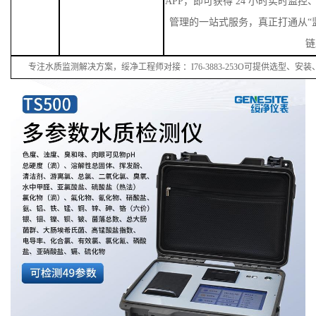
APP，即可获得 24 小时实时监
管理的一站式服务，真正打通从“监
链
专注水质监测解决方案，绥净工程师对接
：
I
76
-38
83
-
253
O可提供选型、安装