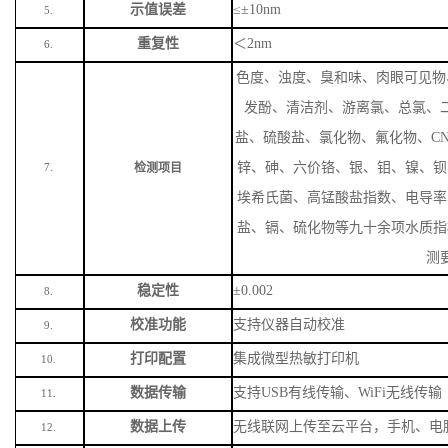
示值误差
≤±10nm
5.
重复性
＜
2nm
6.
色度、浊度、臭和味、肉眼可见物
发酚、清洁剂、游离氯、总氯、
盐、硫酸盐、氯化物、氟化物、
C
锌、砷、六价铬、银、钼、镍、钡
检测项目
7.
埃希氏菌、高锰酸盐指数、电导率
盐、镉、硫化物等九十余项水质指
测
稳定性
±0.002
8.
校准功能
支持仪器自动校准
9.
打印配置
集成微型热敏打印机
10.
数据传输
支持
USB有线传输、WiFi无线传输
11.
数据上传
无线联网上传至云平台，手机、电
12.