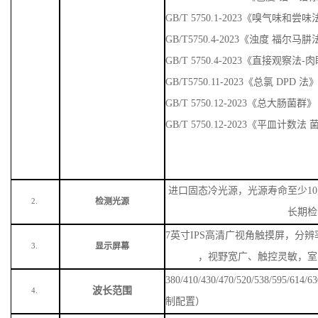
GB/T 5750.1-2023《嗅气味
GB/T5750.4-2023《浊度 福尔马
GB/T 5750.4-2023《直接观察法
GB/T5750.11-2023《总氯 DPD 法
GB/T 5750.12-2023《总大肠菌群》
GB/T 5750.12-2023《平皿计数
进口固态冷光源，光源寿命至少
1
检测光源
2.
长期检
7英寸IPS高清广视角触摸屏，分辨率
显示屏幕
3.
，视野宽广、触控灵敏，室
380/410/430/470/520/538/59
波长范围
4.
制配置）