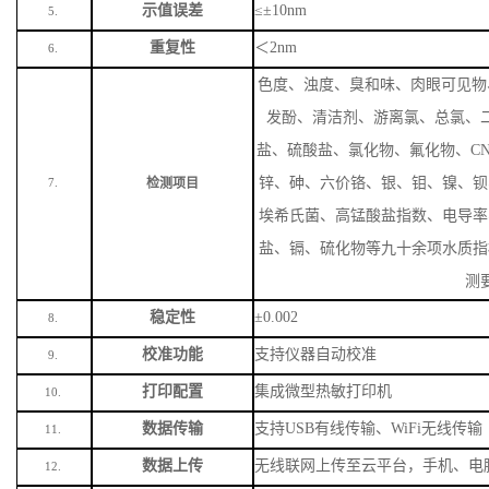
示值误差
≤±10nm
5.
重复性
＜
2nm
6.
色度、浊度、臭和味、肉眼可见物
发酚、清洁剂、游离氯、总氯、
盐、硫酸盐、氯化物、氟化物、
C
锌、砷、六价铬、银、钼、镍、钡
检测项目
7.
埃希氏菌、高锰酸盐指数、电导率
盐、镉、硫化物等九十余项水质指
测
稳定性
±0.002
8.
校准功能
支持仪器自动校准
9.
打印配置
集成微型热敏打印机
10.
数据传输
支持
USB有线传输、WiFi无线传输
11.
数据上传
无线联网上传至云平台，手机、电
12.