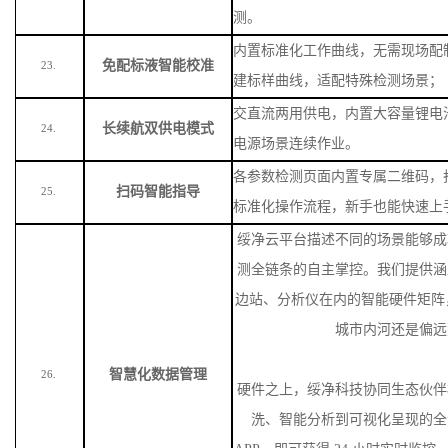
测。
内置标准化工作曲线，无需现场配
免配标液智能校准
23.
建标样曲线，适配特殊检测场景
；
交直流两用供电，内置大容量锂电
长续航双供电模式
24.
电源场景连续作业。
各参数检测页面内置专属二维码，
扫码智能指导
25.
标准化操作流程，新手也能快速上
绥净云平台描述不同的场景能够成
测全链条的自主掌控。我们提供涵
边站、分析仪在内的智能硬件矩阵
城市内河还是偏远
智慧化数据管理
26.
硬件之上，绥净科技协同生态伙伴
洗、智能分析到可视化呈现的全