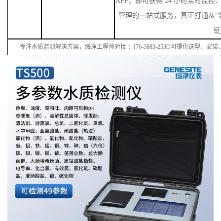
APP，即可获得 24 小时实时监
管理的一站式服务，真正打通从“监
链
专注水质监测解决方案，绥净工程师对接
：
I
76
-38
83
-
253
O可提供选型、安装