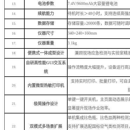
电池参数
7.4V/9600mAh大容量锂电池
13.
续航能力
待机时长＞
48小时，支持连续高强
14.
数据存储
存储容量
≥20000条，数据可随时
15.
仪器尺寸
340×240×160mm
16.
仪器重量
3.1kg
17.
便携式一体成型设计
兼顾现场应急检测与实验室精
18.
自研高性能
GUI交互系
操作流畅度大幅提升，设备运行高
19.
统
支持实时打印、批量打印，可自
内置微型热敏打印机
20.
单键一键开关机，主页面动态展示
极简操作设计
21.
显著提升现场作业效率。
单机集成比色瓶、比色皿两种检测
双模式多场景扩展
支持扩展选配国标空气类检测项目
22.