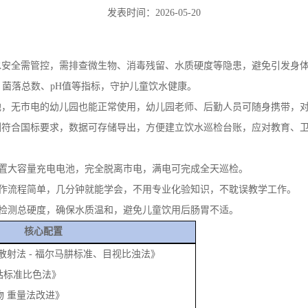
测符合国标要求，数据可存储导出，方便建立饮水巡检台账，应对教育、
内置大容量充电电池，完全脱离市电，满电可完成全天巡检。
操作流程简单，几分钟就能学会，不用专业化验知识，不耽误教学工作。
，检测总硬度，确保水质温和，避免儿童饮用后肠胃不适。
核心配置
3《浊度 散射法 - 福尔马肼标准、目视比浊法》
铂 - 钴标准比色法》
《悬浮物 重量法改进》
《电化学探头法-溶解氧》
3《消毒剂残留DPD 分光光度法》
《氨氮-纳氏试剂分光光度法》
3《亚硝酸盐（以 N 计） -重氮偶合分光光度法》
《硫酸盐 -铬酸钡分光光度法》
《磷酸盐-钼锑抗分光光度法》