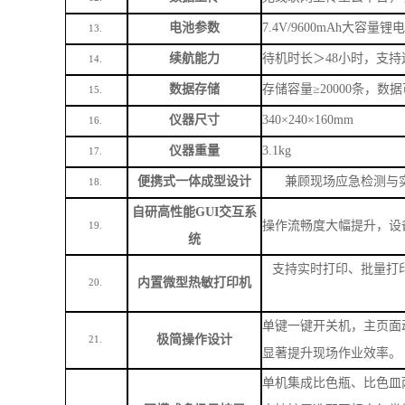
便携式一体成型设计
兼顾现场应急检测与
18.
自研高性能
GUI交互系
操作流畅度大幅提升，设
19.
统
支持实时打印、批量打
内置微型热敏打印机
20.
单键一键开关机，主页面
极简操作设计
21.
显著提升现场作业效率。
单机集成比色瓶、比色皿
双模式多场景扩展
支持扩展选配国标空气类
22.
测。
内置标准化工作曲线，无
免配标液智能校准
23.
建标样曲线，适配特殊检
交直流两用供电，内置大
长续航双供电模式
24.
电源场景连续作业。