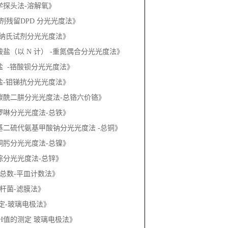
3《二苯碳酰二肼分光光度法-总铬六价铬》
《邻菲啰啉分光光度法-总铁》
3《二乙基二硫代氨基甲酸钠分光光度法 -总铜》
《丁二酮肟分光光度法-总镍》
《双硫腙分光光度法-总锌》
3《菌落总数-平皿计数法》
《大肠杆菌-滤膜法》
PH测定-玻璃电极法》
水质 pH值的测定 玻璃电极法》
《色度 铂－钴标准比色法》
3《嗅气味和尝味法测定水样的臭和味》
浊度 福尔马肼法》
《直接观察法-肉眼可见物》
氯 DPD 法》
《总大肠菌群》