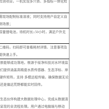
二维码，扫码即可查看耗材详情、注意事项及
能快速上手。
景能够成功落地，根源于绥净科技对水环境监
们提供涵盖高精度水质传感器、生态浮标、岸
硬件矩阵，支持
多模远程传输，确保数据无论
还是偏远荒野都能实时回传。
生态伙伴构建大数据处理中心，完成从数据清
呈现的全流程处理。用户通过电脑端与移动
小时实时监控、预警秒级推送、历史趋势回溯与运维
打通从“监测”到“预警”再到“溯源”的闭环管理
链路。
选型、安装、校准、解决方案！