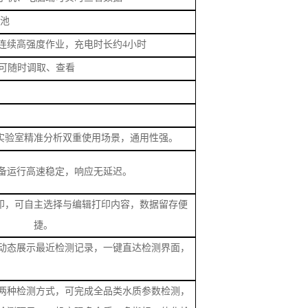
实验室精准分析双重使用场景，通用性强。
备运行高速稳定，响应无延迟。
印，可自主选择与编辑打印内容，数据留存便
捷。
动态展示最近检测记录，一键直达检测界面，
两种检测方式，可完成全品类水质参数检测，
检测项目，一机实现多介质、多指标一体化检
需现场配制标准溶液；同时支持用户自定义自
测场景
；
容量锂电池，待机时长
≥50小时，满足户外无