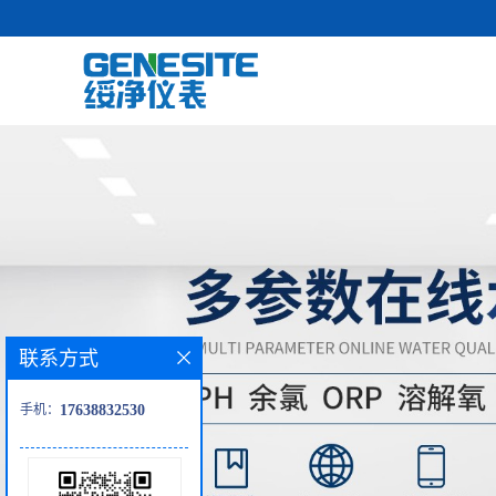
联系方式
手机：
17638832530