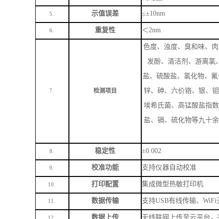
锌、砷、六价铬、银、钼
检测项目
7.
埃希氏菌、高锰酸盐指数
盐、镉、硫化物等九十余
稳定性
±0.002
8.
校准功能
支持仪器自动校准
9.
打印配置
集成微型热敏打印机
10.
数据传输
支持
USB有线传输、WiF
11.
数据上传
无线联网上传至云平台，
12.
电池参数
7.4V/9600mAh大容量锂
13.
续航能力
待机时长＞
48小时，支
14.
数据存储
存储容量
≥20000条，
15.
仪器尺寸
340×240×160mm
16.
仪器重量
3.1kg
17.