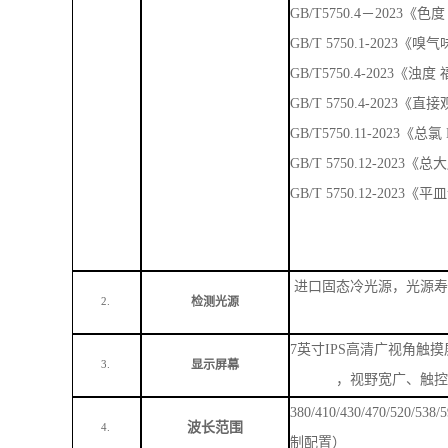
GB/T 5750.12-202
进口固态冷光源，光源寿
检测光源
2.
7英寸IPS高清广视角触摸
显示屏幕
3.
，视野宽广、触控
380/410/430/470/520
波长范围
4.
制配置）
示值误差
≤±10nm
5.
重复性
＜
2nm
6.
色度、浊度、臭和味、肉
发酚、清洁剂、游离氯
盐、硫酸盐、氯化物、氟