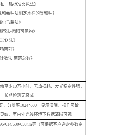
3《平皿计数法 菌落总数》
命至少
10万小时，无热损耗、发光稳定性强，
长期检测无衰减
屏，分辨率1024*600，显示清晰、操作灵敏
灵敏，室内外光线环境下数据清晰可视
/538/595/614/630/650nm等（可根据客户选定参数定
眼可见物、
pH值、总硬度、溶解性总固体、挥
、总氯、二氧化氯、臭氧、水中甲醛、亚氯酸
化物、
CN
、硝酸盐、氨氮、铝、铁、锰、铜、