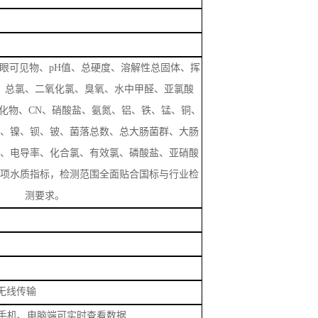
、镍、钡、铍、菌落总数、总大肠菌群、大肠
、电导率、化合氯、有效氯、磷酸盐、亚硝酸
项水质指标，检测范围全面贴合国标与行业检
测要求。
i无线传输
手机、电脑端可实时查看数据
电池
持连续高强度作业，充电时长约4小时
数据可随时调取、查看