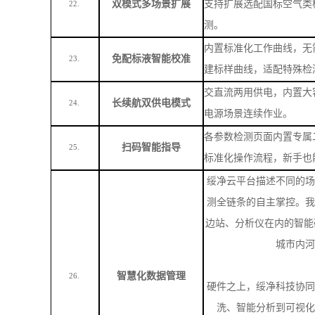
各参数检测页面内置专属
扫码智能指导
25.
标准化操作流程，新手也
绥净云平台描述不同的场
测全链条的自主掌控。我
边站、分析仪在内的智能
城市内河
智慧化数据管理
26.
硬件之上，绥净科技协同
洗、智能分析到可视化
APP，即可获得 24 
管理的一站式服务，真正
专注水质监测解决方案，绥净工程师对接
：
I
76
-38
83
-
253
O可提供