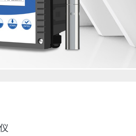
测仪
。GNST-TS500便携式饮用水检测仪，专为农村低龄儿童
对教室饮水点、食堂供水、直饮水终端取样检测，现场快速出