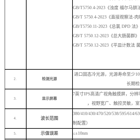
GB/T5750.4-2023《浊度 福尔马
GB/T 5750.4-2023《直接观察法
GB/T5750.11-2023《总氯 DPD 法
GB/T 5750.12-2023《总大肠菌群》
GB/T 5750.12-2023《平皿计数
进口固态冷光源，光源寿命至少
1
检测光源
2.
长期检
7英寸IPS高清广视角触摸屏，分辨率
显示屏幕
3.
，视野宽广、触控灵敏，室
380/410/430/470/520/538/59
波长范围
4.
制配置）
示值误差
≤±10nm
5.