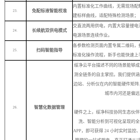
内置标准化工作曲线，无需现场配
免配标液智能校准
23.
建标样曲线，适配特殊检测场景
；
交直流两用供电，内置大容量锂电
长续航双供电模式
24.
电源场景连续作业。
各参数检测页面内置专属二维码，
扫码智能指导
25.
标准化操作流程，新手也能快速上
绥净云平台描述不同的场景能够成
测全链条的自主掌控。我们提供涵
边站、分析仪在内的智能硬件矩阵
城市内河还是偏远
智慧化数据管理
26.
硬件之上，绥净科技协同生态伙伴
洗、智能分析到可视化呈现的全
APP，即可获得 24 小时实时监