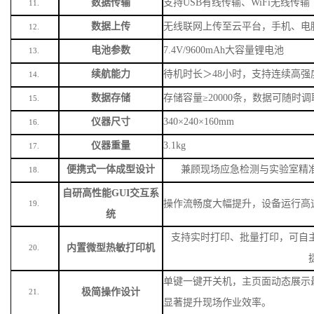
数据传输
支持
USB有线传输、WiFi无线传输
11.
数据上传
无线联网上传至云平台，手机、电
12.
电池参数
7.4V/9600mAh大容量锂电池
13.
续航能力
待机时长＞
48小时，支持连续高强
14.
数据存储
存储容量
≥20000条，数据可随时
15.
仪器尺寸
340×240×160mm
16.
仪器重量
3.1kg
17.
便携式一体成型设计
兼顾现场应急检测与实验室精
18.
自研高性能
GUI交互系
操作流畅度大幅提升，设备运行高
19.
统
支持实时打印、批量打印，可自
内置微型热敏打印机
20.
单键一键开关机，主页面动态展示
极简操作设计
21.
显著提升现场作业效率。