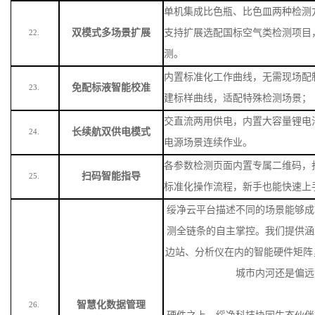
单机集成比色瓶、比色皿两种检测
双模式多场景扩展
支持扩展选配国标空气类检测项目
22.
测。
内置标准化工作曲线，无需现场配
免配标液智能校准
23.
建标样曲线，适配特殊检测场景
；
交直流两用供电，内置大容量锂电
长续航双供电模式
24.
电源场景连续作业。
各参数检测页面内置专属二维码，
扫码智能指导
25.
标准化操作流程，新手也能快速上
绥净云平台描述不同的场景能够成
测全链条的自主掌控。我们提供涵
边站、分析仪在内的智能硬件矩阵
城市内河还是偏远
智慧化数据管理
26.