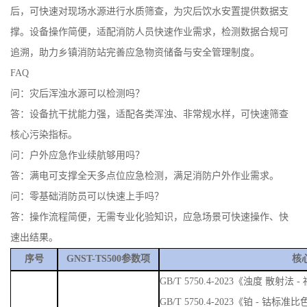
后，可快速对现场水源进行水质筛查，为灾后饮水安置提供数据支
撑。设备操作简便，适配消防人员快速作业需求，检测数据合规可
追溯，助力乡镇消防站完善应急物资储备与安全管理制度。
FAQ
问：灾后浑浊水源可以检测吗？
答：设备抗干扰能力强，适配各类浑浊、非常规水样，可快速筛查
核心污染指标。
问：户外应急作业续航够用吗？
答：满电可支撑全天多点位应急检测，满足消防户外作业需求。
问：零基础消防员可以快速上手吗？
答：操作流程简便，无需专业化验知识，应急场景可快速操作、快
速出结果。
序号
GNST-TS500参数项
核
GB/T 5750.4-2023《浊度 散
GB/T 5750.4-2023《铂 - 钴标准