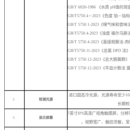
GB/T 6920-1986 《水质 pH值
GB/T5750.4－2023《色度 铂－
GB/T 5750.1-2023《嗅气味
GB/T5750.4-2023《浊度 福尔马
GB/T 5750.4-2023《直接观察法
GB/T5750.11-2023《总氯 DPD 法
GB/T 5750.12-2023《总大肠菌群》
GB/T 5750.12-2023《平皿计数
进口固态冷光源，光源寿命至少
1
检测光源
2.
长期检
7英寸IPS高清广视角触摸屏，分辨率
显示屏幕
3.
，视野宽广、触控灵敏，室