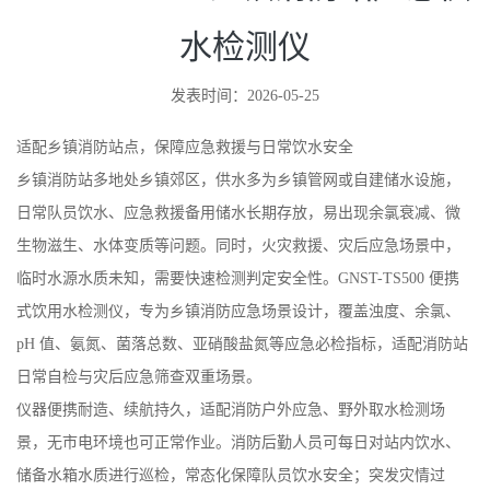
水检测仪
发表时间：2026-05-25
适配乡镇消防站点，保障应急救援与日常饮水安全
乡镇消防站多地处乡镇郊区，供水多为乡镇管网或自建储水设施，
日常队员饮水、应急救援备用储水长期存放，易出现余氯衰减、微
生物滋生、水体变质等问题。同时，火灾救援、灾后应急场景中，
临时水源水质未知，需要快速检测判定安全性。GNST-TS500 便携
式饮用水检测仪，专为乡镇消防应急场景设计，覆盖浊度、余氯、
pH 值、氨氮、菌落总数、亚硝酸盐氮等应急必检指标，适配消防站
日常自检与灾后应急筛查双重场景。
仪器便携耐造、续航持久，适配消防户外应急、野外取水检测场
景，无市电环境也可正常作业。消防后勤人员可每日对站内饮水、
储备水箱水质进行巡检，常态化保障队员饮水安全；突发灾情过