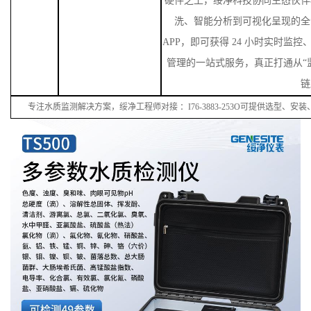
硬件之上，绥净科技协同生态伙伴
洗、智能分析到可视化呈现的全
APP，即可获得 24 小时实时监
管理的一站式服务，真正打通从“监
链
专注水质监测解决方案，绥净工程师对接
：
I
76
-38
83
-
253
O可提供选型、安装