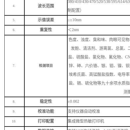
380/410/430/470/520/538/59
波长范围
4.
制配置）
示值误差
≤±10nm
5.
重复性
＜
2nm
6.
色度、浊度、臭和味、肉眼可见物
发酚、清洁剂、游离氯、总氯、
盐、硫酸盐、氯化物、氟化物、
C
锌、砷、六价铬、银、钼、镍、钡
检测项目
7.
埃希氏菌、高锰酸盐指数、电导率
盐、镉、硫化物等九十余项水质指
测
稳定性
±0.002
8.
校准功能
支持仪器自动校准
9.
打印配置
集成微型热敏打印机
10.