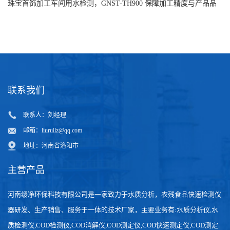
水安全
珠宝首饰加工车间用水检测，GNST-TH900 保障加工精度与产品品
质
联系我们
联系人：刘经理
邮箱：
liuruilz@qq.com
地址：河南省洛阳市
主营产品
河南绥净环保科技有限公司是一家致力于水质分析，农残食品快速检测仪
器研发、生产销售、服务于一体的技术厂家，主要业务有:水质分析仪,水
质检测仪,COD检测仪,COD消解仪,COD测定仪,COD快速测定仪,COD测定