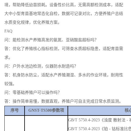
境，帮助降低幼苗损耗。设备性价比高，无需高额检测成本，适配
大中小型育苗基地常态化自检，数据可记录对比，方便养殖户总结
水质变化规律，优化养殖方案。
FAQ
问：能检测水产养殖高发的氨氮、亚硝酸盐超标吗？
答：优化了养殖核心指标检测，可筛查水质超标隐患，适配育苗需
求。
问：户外水池边检测，仪器防水耐造吗？
答：机身防水防尘，适配水产养殖潮湿、多水的作业环境，耐用性
较强。
问：零基础养殖户可以操作吗？
答：操作简单易懂，数据直观，养殖户可自主完成日常水质监测。
序号
GNST-TS500参数项
核
GB/T 5750.4-2023《浊度 散
GB/T 5750.4-2023《铂 - 钴标准