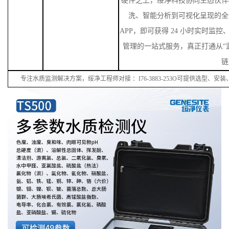
硬件之上，绥净科技协同生态伙伴
洗、智能分析到可视化呈现的全
APP，即可获得 24 小时实时监
管理的一站式服务，真正打通从“监
链
专注水质监测解决方案，绥净工程师对接
：
I
76
-38
83
-
253
O可提供选型、安装