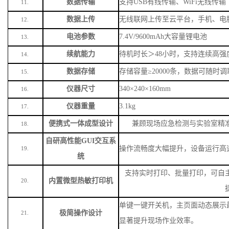
数据传输
支持
USB有线传输、WiFi无线传输
11.
数据上传
无线联网上传至云平台，手机、电
12.
电池参数
7.4V/9600mAh大容量锂电池
13.
续航能力
待机时长＞
48小时，支持连续高强
14.
数据存储
存储容量
≥20000条，数据可随时
15.
仪器尺寸
340×240×160mm
16.
仪器重量
3.1kg
17.
便携式一体成型设计
兼顾现场应急检测与实验室精
18.
自研高性能
GUI交互系
操作流畅度大幅提升，设备运行高
19.
统
支持实时打印、批量打印，可自
内置微型热敏打印机
20.
单键一键开关机，主页面动态展示
极简操作设计
21.
显著提升现场作业效率。