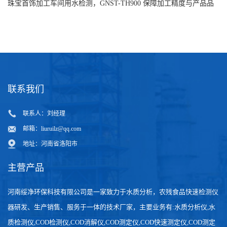
水安全
珠宝首饰加工车间用水检测，GNST-TH900 保障加工精度与产品品
质
联系我们
联系人：刘经理
邮箱：
liuruilz@qq.com
地址：河南省洛阳市
主营产品
河南绥净环保科技有限公司是一家致力于水质分析，农残食品快速检测仪
器研发、生产销售、服务于一体的技术厂家，主要业务有:水质分析仪,水
质检测仪,COD检测仪,COD消解仪,COD测定仪,COD快速测定仪,COD测定