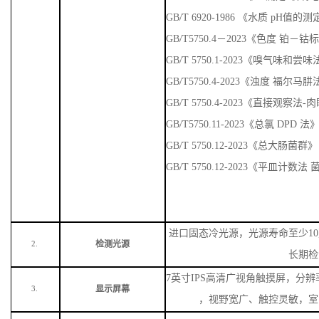
GB/T 6920-1986 《水质 pH值
GB/T5750.4－2023《色度 铂－
GB/T 5750.1-2023《嗅气味
GB/T5750.4-2023《浊度 福尔马
GB/T 5750.4-2023《直接观察法
GB/T5750.11-2023《总氯 DPD 法
GB/T 5750.12-2023《总大肠菌群》
GB/T 5750.12-2023《平皿计数
进口固态冷光源，光源寿命至少
1
检测光源
2.
长期检
7英寸IPS高清广视角触摸屏，分辨率
显示屏幕
3.
，视野宽广、触控灵敏，室