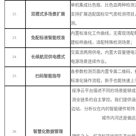
单机集成比色瓶、比色皿两种检测
双模式多场景扩展
支持扩展选配国标空气类检测项目
22.
测。
内置标准化工作曲线，无需现场配
免配标液智能校准
23.
建标样曲线，适配特殊检测场景
；
交直流两用供电，内置大容量锂电
长续航双供电模式
24.
电源场景连续作业。
各参数检测页面内置专属二维码，
扫码智能指导
25.
标准化操作流程，新手也能快速上
绥净云平台描述不同的场景能够成
测全链条的自主掌控。我们提供涵
边站、分析仪在内的智能硬件矩阵
城市内河还是偏远
智慧化数据管理
26.