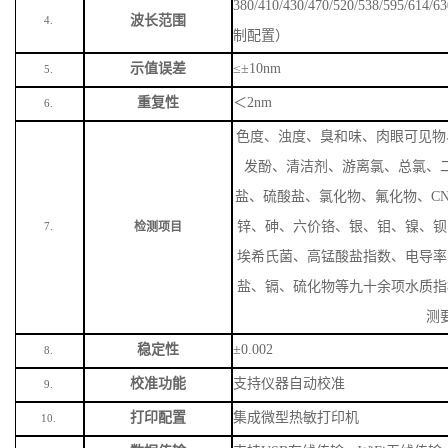
380/410/430/470/520/538/59
波长范围
4.
制配置）
示值误差
≤±10nm
5.
重复性
＜
2nm
6.
色度、浊度、臭和味、肉眼可见物
发酚、清洁剂、游离氯、总氯、
盐、硫酸盐、氯化物、氟化物、
C
锌、砷、六价铬、银、钼、镍、钡
检测项目
7.
埃希氏菌、高锰酸盐指数、电导率
盐、镉、硫化物等九十余项水质指
测
稳定性
±0.002
8.
校准功能
支持仪器自动校准
9.
打印配置
集成微型热敏打印机
10.