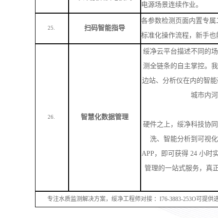
单机集成比色瓶、比色皿
双模式多场景扩展
支持扩展选配国标空气类
22.
测。
内置标准化工作曲线，无
免配标液智能校准
23.
建标样曲线，适配特殊检
交直流两用供电，内置大
长续航双供电模式
24.
电源场景连续作业。
各参数检测页面内置专属
扫码智能指导
25.
标准化操作流程，新手也
绥净云平台描述不同的场
测全链条的自主掌控。我
边站、分析仪在内的智能
城市内河
智慧化数据管理
26.
硬件之上，绥净科技协同