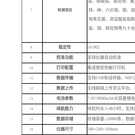
波长范围
4.
制配置）
示值误差
≤±10nm
5.
重复性
＜
2nm
6.
色度、浊度、臭和味、肉
发酚、清洁剂、游离氯
盐、硫酸盐、氯化物、氟
锌、砷、六价铬、银、钼
检测项目
7.
埃希氏菌、高锰酸盐指数
盐、镉、硫化物等九十余
稳定性
±0.002
8.
校准功能
支持仪器自动校准
9.
打印配置
集成微型热敏打印机
10.
数据传输
支持
USB有线传输、WiF
11.