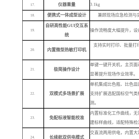
数据上传
无线联网上传至云平台，
12.
电池参数
7.4V/9600mAh大容量锂
13.
续航能力
待机时长＞
48小时，支
14.
数据存储
存储容量
≥20000条，
15.
仪器尺寸
340×240×160mm
16.
仪器重量
3.1kg
17.
便携式一体成型设计
兼顾现场应急检测与
18.
自研高性能
GUI交互系
操作流畅度大幅提升，设
19.
统
支持实时打印、批量打
内置微型热敏打印机
20.
单键一键开关机，主页面
极简操作设计
21.
显著提升现场作业效率。