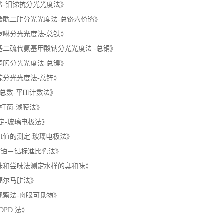
《悬浮物 重量法改进》
《电化学探头法-溶解氧》
3《消毒剂残留DPD 分光光度法》
《氨氮-纳氏试剂分光光度法》
3《亚硝酸盐（以 N 计） -重氮偶合分光光度法》
《硫酸盐 -铬酸钡分光光度法》
《磷酸盐-钼锑抗分光光度法》
3《二苯碳酰二肼分光光度法-总铬六价铬》
《邻菲啰啉分光光度法-总铁》
3《二乙基二硫代氨基甲酸钠分光光度法 -总铜》
《丁二酮肟分光光度法-总镍》
《双硫腙分光光度法-总锌》
3《菌落总数-平皿计数法》
《大肠杆菌-滤膜法》
PH测定-玻璃电极法》