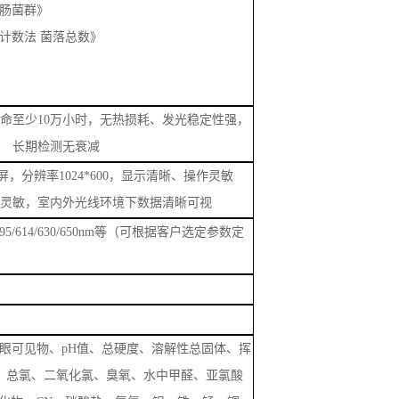
水质 pH值的测定 玻璃电极法》
《色度 铂－钴标准比色法》
3《嗅气味和尝味法测定水样的臭和味》
浊度 福尔马肼法》
《直接观察法-肉眼可见物》
氯 DPD 法》
《总大肠菌群》
3《平皿计数法 菌落总数》
命至少
10万小时，无热损耗、发光稳定性强，
长期检测无衰减
屏，分辨率1024*600，显示清晰、操作灵敏
灵敏，室内外光线环境下数据清晰可视
/538/595/614/630/650nm等（可根据客户选定参数定