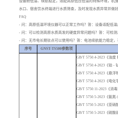
适配高原驻点营地，解决高海拔偏远地区饮水检测难题
高原驻点、野外驻训、偏远值守营地多处于高海拔、无市政
异常、微生物滋生、水体浑浊等问题，驻点人员长期饮用存在健
数等核心指标。
设备耐低温、续航稳定，适配高原低压低温的特殊环境，机
水口、宿舍饮水终端进行水质筛查，及时发现水质异常并做
FAQ
- 问：高原低温环境仪器可以正常工作吗？答：设备适配低
- 问：可以检测高原水质高发的硬度异常问题吗？答：可检
- 问：无市电长期驻点可以使用吗？答：电池续航能力稳定
序号
GNST-TS500参数项
GB/T 5750.4-202
GB/T 5750.4-2023《