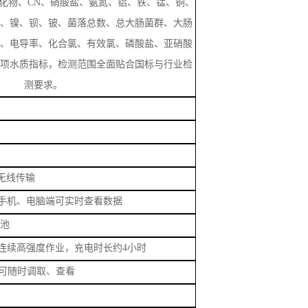
眼可见物、
pH值、总硬度、溶解性总固体、挥
、总氯、二氧化氯、臭氧、水中甲醛、亚氯酸
化物、
CN
、硝酸盐、氨氮、铝、铁、锰、铜、
、镍、钡、铍、菌落总数、总大肠菌群、大肠
、电导率、化合氯、有效氯、磷酸盐、亚硝酸
项水质指标，检测范围全面贴合国标与行业检
测要求。
i无线传输