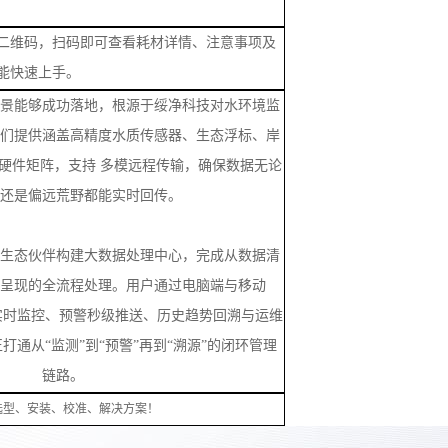
两种检测方式，可完成全品类水质参数检测，
检测项目，一机实现多介质、多指标一体化检
需现场配制标准溶液；同时支持用户自定义自
测场景
；
容量锂电池，待机时长
≥50小时，满足户外无
二维码，扫码即可查看耗材详情、注意事项及
能快速上手。
景能够成功落地，根源于绥净科技对水环境监
们提供涵盖高精度水质传感器、生态浮标、岸
硬件矩阵，支持
多模远程传输，确保数据无论
还是偏远荒野都能实时回传。
生态伙伴构建大数据处理中心，完成从数据清