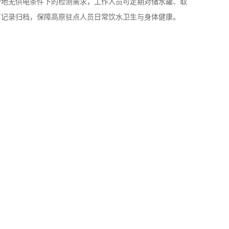
质矿物质含量特殊、温差大、储水周期长，容易出现水质硬度
特殊场景，可检测总硬度、浊度、pH值、氨氮、余氯、菌落总
营地无供电条件下的检测需求，工作人员可定期对储水罐、取
可记录归档，保障高原驻点人员日常饮水卫生与身体健康。