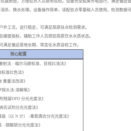
发表时间：2026-05-26
供水区域，日常饮水多取自当地地下水、雪山融水、储水罐蓄水。高原水
康风险。GNST-TS500便携式多参数饮用水检测仪，适配高原高海拔
身抗震耐造，方便驻点人员携带巡检。设备完全脱离市电运行，满足偏远
好消杀、换水处理。设备操作简单，适配驻点零基础人员使用，检测数据
温户外工况，运行稳定，可满足高原驻点检测需求。
测总硬度指标，辅助工作人员把控高原饮水水质状态。
，可满足偏远营地长期、常态化水质自检工作。
核心配置
3《浊度 散射法 - 福尔马肼标准、目视比浊法》
铂 - 钴标准比色法》