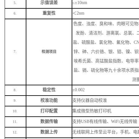
示值误差
≤±10nm
5.
重复性
＜
2nm
6.
色度、浊度、臭和味、肉眼可见物
发酚、清洁剂、游离氯、总氯、
盐、硫酸盐、氯化物、氟化物、
C
锌、砷、六价铬、银、钼、镍、钡
检测项目
7.
埃希氏菌、高锰酸盐指数、电导率
盐、镉、硫化物等九十余项水质指
测
稳定性
±0.002
8.
校准功能
支持仪器自动校准
9.
打印配置
集成微型热敏打印机
10.
数据传输
支持
USB有线传输、WiFi无线传输
11.
数据上传
无线联网上传至云平台，手机、电
12.