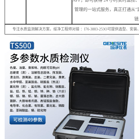
APP，即可获得 24 小时实时监
管理的一站式服务，真正打通从“监
链
专注水质监测解决方案，绥净工程师对接
：
I
76
-38
83
-
253
O可提供选型、安装