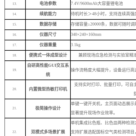
电池参数
7.4V/9600mAh大容量锂电池
13.
续航能力
待机时长＞
48小时，支持连续高强
14.
数据存储
存储容量
≥20000条，数据可随时
15.
仪器尺寸
340×240×160mm
16.
仪器重量
3.1kg
17.
便携式一体成型设计
兼顾现场应急检测与实验室精
18.
自研高性能
GUI交互系
操作流畅度大幅提升，设备运行高
19.
统
支持实时打印、批量打印，可自
内置微型热敏打印机
20.
单键一键开关机，主页面动态展示
极简操作设计
21.
显著提升现场作业效率。
单机集成比色瓶、比色皿两种检测
双模式多场景扩展
支持扩展选配国标空气类检测项目
22.