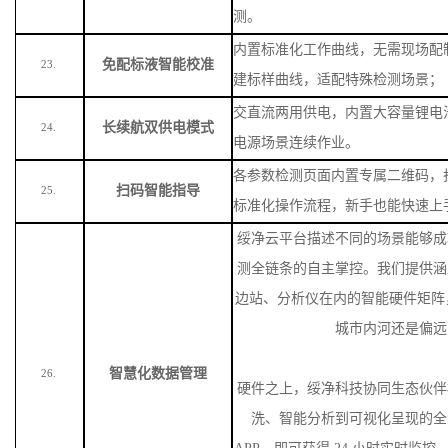
测。
内置标准化工作曲线，无需现场配
免配标液智能校准
23.
建标样曲线，适配特殊检测场景
；
交直流两用供电，内置大容量锂电
长续航双供电模式
24.
电源场景连续作业。
各参数检测页面内置专属二维码，
扫码智能指导
25.
标准化操作流程，新手也能快速上
绥净云平台描述不同的场景能够成
测全链条的自主掌控。我们提供涵
边站、分析仪在内的智能硬件矩阵
城市内河还是偏远
智慧化数据管理
26.
硬件之上，绥净科技协同生态伙伴
洗、智能分析到可视化呈现的全