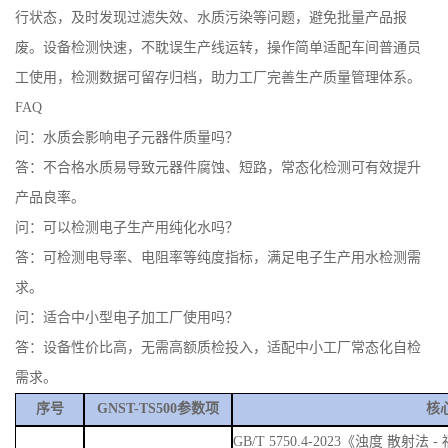
行状态，及时发现过滤失效、水质污染等问题，避免批量产品报
废。设备检测快速，不耽误生产线运转，操作简单适配车间普通员
工使用，检测数据可留存归档，助力工厂完善生产质量管理体系。
FAQ
问：水质会影响电子元器件质量吗？
答：不合格水质易导致元器件腐蚀、短路，常态化检测可有效提升
产品良率。
问：可以检测电子生产用纯化水吗？
答：可检测电导率、电阻率等纯度指标，满足电子生产用水检测需
求。
问：适合中小型电子加工厂使用吗？
答：设备性价比高，无需高额质检投入，适配中小工厂常态化自检
需求。
序号
GNST-TS500参数项
核
GB/T 5750.4-2023《浊度 散