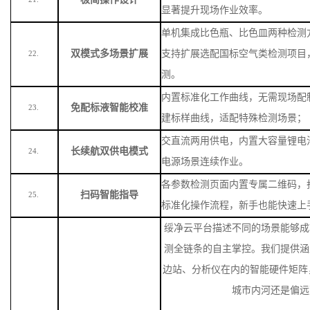
显著提升现场作业效率。
单机集成比色瓶、比色皿两种检测
双模式多场景扩展
支持扩展选配国标空气类检测项目
22.
测。
内置标准化工作曲线，无需现场配
免配标液智能校准
23.
建标样曲线，适配特殊检测场景
；
交直流两用供电，内置大容量锂电
长续航双供电模式
24.
电源场景连续作业。
各参数检测页面内置专属二维码，
扫码智能指导
25.
标准化操作流程，新手也能快速上
绥净云平台描述不同的场景能够成
测全链条的自主掌控。我们提供涵
边站、分析仪在内的智能硬件矩阵
城市内河还是偏远