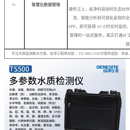
智慧化数据管理
26.
硬件之上，绥净科技协同生态伙伴
洗、智能分析到可视化呈现的全
APP，即可获得 24 小时实时监
管理的一站式服务，真正打通从“监
链
专注水质监测解决方案，绥净工程师对接
：
I
76
-38
83
-
253
O可提供选型、安装