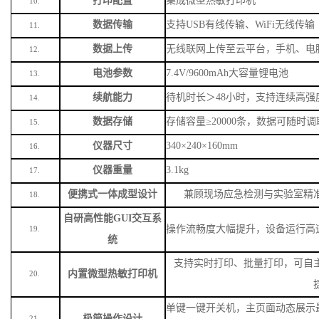
打印配置
集成微型热敏打印机
10.
数据传输
支持
USB有线传输、WiFi无线传输
11.
数据上传
无线联网上传至云平台，手机、电
12.
电池参数
7.4V/9600mAh大容量锂电池
13.
续航能力
待机时长＞
48小时，支持连续高强
14.
数据存储
存储容量
≥20000条，数据可随时
15.
仪器尺寸
340×240×160mm
16.
仪器重量
3.1kg
17.
便携式一体成型设计
兼顾现场应急检测与实验室精
18.
自研高性能
GUI交互系
操作流畅度大幅提升，设备运行高
19.
统
支持实时打印、批量打印，可自
内置微型热敏打印机
20.
单键一键开关机，主页面动态展示
极简操作设计
21.