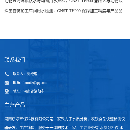
动物园海洋馆饮水与动物用水双检，GNST-TH900 兼顾人与动物饮
水安全
珠宝首饰加工车间用水检测，GNST-TH900 保障加工精度与产品品
质
联系我们
联系人：刘经理
邮箱：
liuruilz@qq.com
地址：河南省洛阳市
主营产品
河南绥净环保科技有限公司是一家致力于水质分析，农残食品快速检测仪
器研发、生产销售、服务于一体的技术厂家，主要业务有:水质分析仪,水