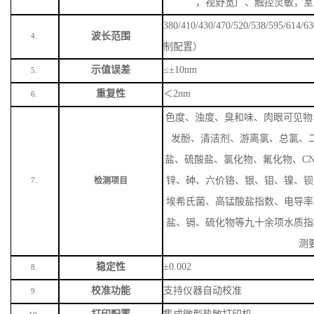
，视野宽广、触控灵敏，室
380/410/430/470/520/538/59
波长范围
4.
制配置）
示值误差
≤±10nm
5.
重复性
＜
2nm
6.
色度、浊度、臭和味、肉眼可见物
发酚、清洁剂、游离氯、总氯、
盐、硫酸盐、氯化物、氟化物、
C
锌、砷、六价铬、银、钼、镍、钡
检测项目
7.
埃希氏菌、高锰酸盐指数、电导率
盐、镉、硫化物等九十余项水质指
测
稳定性
±0.002
8.
校准功能
支持仪器自动校准
9.