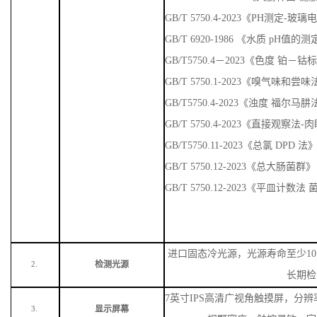
GB/T 5750.4-2023《PH测定-玻
GB/T 6920-1986 《水质 pH值
GB/T5750.4－2023《色度 铂－
GB/T 5750.1-2023《嗅气味
GB/T5750.4-2023《浊度 福尔马
GB/T 5750.4-2023《直接观察法
GB/T5750.11-2023《总氯 DPD 法
GB/T 5750.12-2023《总大肠菌群》
GB/T 5750.12-2023《平皿计数
进口固态冷光源，光源寿命至少
1
检测光源
2.
长期检
7英寸IPS高清广视角触摸屏，分辨率
显示屏幕
3.