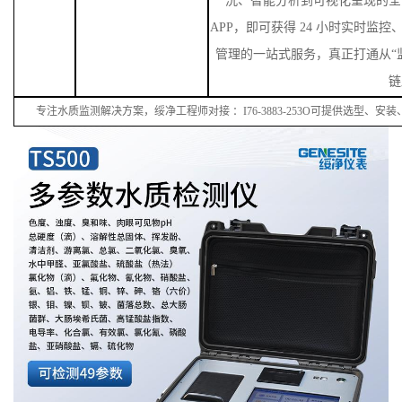
洗、智能分析到可视化呈现的全
APP，即可获得 24 小时实时监
管理的一站式服务，真正打通从“监
链
专注水质监测解决方案，绥净工程师对接
：
I
76
-38
83
-
253
O可提供选型、安装