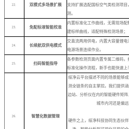
双模式多场景扩展
支持扩展选配国标空气类检测项目
22.
测。
内置标准化工作曲线，无需现场配
免配标液智能校准
23.
建标样曲线，适配特殊检测场景
；
交直流两用供电，内置大容量锂电
长续航双供电模式
24.
电源场景连续作业。
各参数检测页面内置专属二维码，
扫码智能指导
25.
标准化操作流程，新手也能快速上
绥净云平台描述不同的场景能够成
测全链条的自主掌控。我们提供涵
边站、分析仪在内的智能硬件矩阵
城市内河还是偏远
智慧化数据管理
26.
硬件之上，绥净科技协同生态伙伴