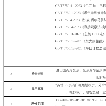
GB/T5750.4－2023《色度 铂－
GB/T 5750.1-2023《嗅气味
GB/T5750.4-2023《浊度 福尔马
GB/T 5750.4-2023《直接观察法
GB/T5750.11-2023《总氯 DPD 法
GB/T 5750.12-2023《总大肠菌群》
GB/T 5750.12-2023《平皿计数
进口固态冷光源，光源寿命至少
1
检测光源
2.
长期检
7英寸IPS高清广视角触摸屏，分辨率
显示屏幕
3.
，视野宽广、触控灵敏，室
380/410/430/470/520/538/59
波长范围
4.