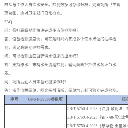
群众与工作人员饮水安全。检测数据可存储归档，完善场所卫生管
理台账，应对卫生部门日常检查。
FAQ
问：祭扫高峰期能快速完成多点位检测吗？
答：设备检测速度快，可在短时间内完成多个饮水点位的抽样检
测，满足高峰期巡检需求。
问：可以检测山区自建供水设施的出水吗？
答：支持原水、末梢水全流程检测，辅助陵园把控供水各环节水
质。
问：场所后勤人员零基础能操作吗？
答：操作流程简单，图文指引清晰，简单培训即可独立完成检测。
序号
GNST-TS500参数项
核
GB/T 5750.4-2023《浊度 散
GB/T 5750.4-2023《铂 - 钴标准
GB/T 5750.4-2023《悬浮物 重量