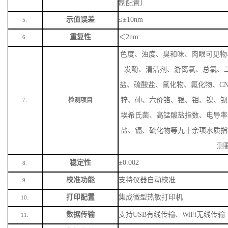
制配置）
示值误差
≤±10nm
5.
重复性
＜
2nm
6.
色度、浊度、臭和味、肉眼可见物
发酚、清洁剂、游离氯、总氯、
盐、硫酸盐、氯化物、氟化物、
C
锌、砷、六价铬、银、钼、镍、钡
检测项目
7.
埃希氏菌、高锰酸盐指数、电导率
盐、镉、硫化物等九十余项水质指
测
稳定性
±0.002
8.
校准功能
支持仪器自动校准
9.
打印配置
集成微型热敏打印机
10.
数据传输
支持
USB有线传输、WiFi无线传输
11.