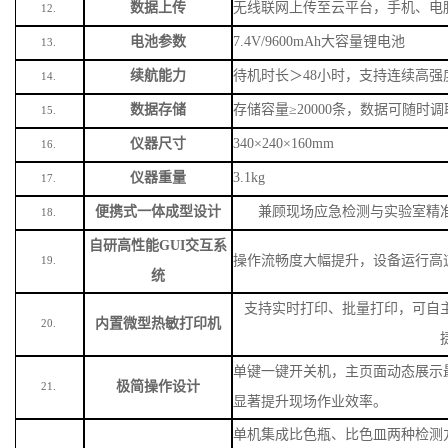
数据上传
无线联网上传至云平台，手机、电
12.
电池参数
7.4V/9600mAh大容量锂电池
13.
续航能力
待机时长＞
48小时，支持连续高强
14.
数据存储
存储容量
≥20000条，数据可随时
15.
仪器尺寸
340×240×160mm
16.
仪器重量
3.1kg
17.
便携式一体成型设计
兼顾现场应急检测与实验室精
18.
自研高性能
GUI交互系
操作流畅度大幅提升，设备运行高
19.
统
支持实时打印、批量打印，可自
内置微型热敏打印机
20.
单键一键开关机，主页面动态展示
极简操作设计
21.
显著提升现场作业效率。
单机集成比色瓶、比色皿两种检测