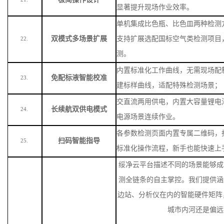
显著提升现场作业效率。
单机集成比色瓶、比色皿两种检测
双模式多场景扩展
支持扩展选配国标空气类检测项目
22.
测。
内置标准化工作曲线，无需现场配
免配标液智能校准
23.
建标样曲线，适配特殊检测场景
；
交直流两用供电，内置大容量锂电
长续航双供电模式
24.
电源场景连续作业。
各参数检测页面内置专属二维码，
扫码智能指导
25.
标准化操作流程，新手也能快速上
绥净云平台描述不同的场景能够成
测全链条的自主掌控。我们提供涵
边站、分析仪在内的智能硬件矩阵
城市内河还是偏远