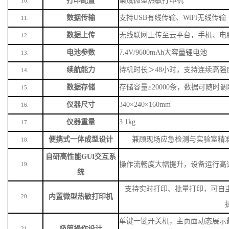
打印配置
集成微型热敏打印机
10.
数据传输
支持
USB有线传输、WiFi无线传输
11.
数据上传
无线联网上传至云平台，手机、电
12.
电池参数
7.4V/9600mAh大容量锂电池
13.
续航能力
待机时长＞
48小时，支持连续高强
14.
数据存储
存储容量
≥20000条，数据可随时
15.
仪器尺寸
340×240×160mm
16.
仪器重量
3.1kg
17.
便携式一体成型设计
兼顾现场应急检测与实验室精
18.
自研高性能
GUI交互系
操作流畅度大幅提升，设备运行高
19.
统
支持实时打印、批量打印，可自
内置微型热敏打印机
20.
单键一键开关机，主页面动态展示
极简操作设计
21.