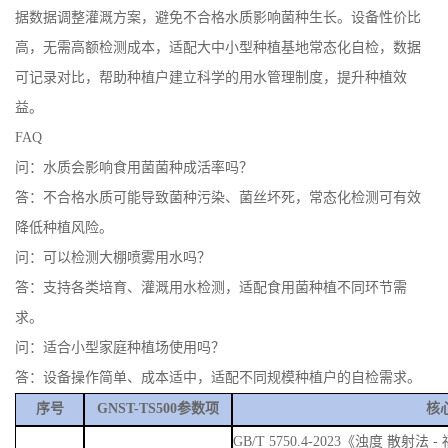
据数据调整灌溉方案，避免不合格水质影响菌种生长。设备性价比
高，无需高额检测成本，适配大中小型种植基地常态化自检，数据
可记录对比，帮助种植户建立科学的用水管理制度，提升种植效
益。
FAQ
问：水质会影响食用菌菌种成活率吗？
答：不合格水质可能导致菌种污染、菌丝坏死，常态化检测可有效
降低种植风险。
问：可以检测大棚喷雾用水吗？
答：支持各类培育、灌溉用水检测，适配食用菌种植不同环节需
求。
问：适合小型家庭种植场使用吗？
答：设备操作简单、成本适中，适配不同规模种植户的自检需求。
序号
GNST-TS500参数项
核
GB/T 5750.4-2023《浊度 散