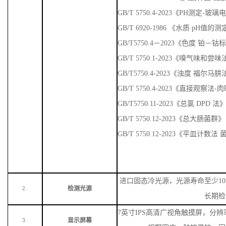
GB/T 5750.4-2023《PH测定-玻
GB/T 6920-1986 《水质 pH值
GB/T5750.4－2023《色度 铂－
GB/T 5750.1-2023《嗅气味
GB/T5750.4-2023《浊度 福尔马
GB/T 5750.4-2023《直接观察法
GB/T5750.11-2023《总氯 DPD 法
GB/T 5750.12-2023《总大肠菌群》
GB/T 5750.12-2023《平皿计数
进口固态冷光源，光源寿命至少
1
检测光源
2.
长期检
7英寸IPS高清广视角触摸屏，分辨率
显示屏幕
3.