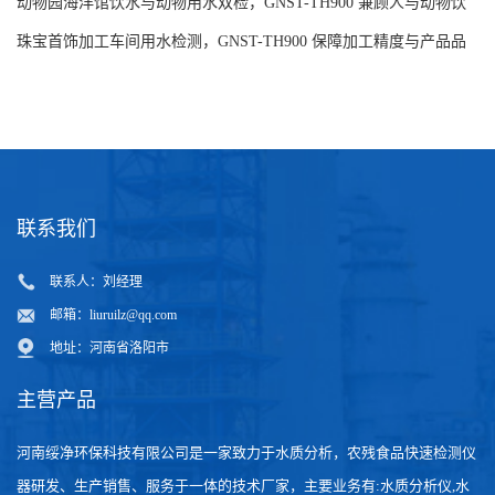
动物园海洋馆饮水与动物用水双检，GNST-TH900 兼顾人与动物饮
水安全
珠宝首饰加工车间用水检测，GNST-TH900 保障加工精度与产品品
质
联系我们
联系人：刘经理
邮箱：
liuruilz@qq.com
地址：河南省洛阳市
主营产品
河南绥净环保科技有限公司是一家致力于水质分析，农残食品快速检测仪
器研发、生产销售、服务于一体的技术厂家，主要业务有:水质分析仪,水