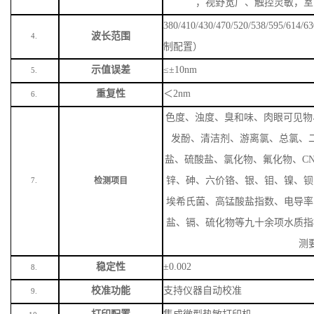
，视野宽广、触控灵敏，室
380/410/430/470/520/538/59
波长范围
4.
制配置）
示值误差
≤±10nm
5.
重复性
＜
2nm
6.
色度、浊度、臭和味、肉眼可见物
发酚、清洁剂、游离氯、总氯、
盐、硫酸盐、氯化物、氟化物、
C
锌、砷、六价铬、银、钼、镍、钡
检测项目
7.
埃希氏菌、高锰酸盐指数、电导率
盐、镉、硫化物等九十余项水质指
测
稳定性
±0.002
8.
校准功能
支持仪器自动校准
9.