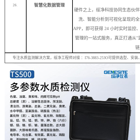
智慧化数据管理
26.
硬件之上，绥净科技协同生态伙伴
洗、智能分析到可视化呈现的全
APP，即可获得 24 小时实时监
管理的一站式服务，真正打通从“监
链
专注水质监测解决方案，绥净工程师对接
：
I
76
-38
83
-
253
O可提供选型、安装