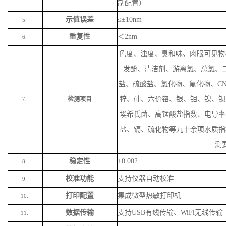
，视野宽广、触控灵敏，室
380/410/430/470/520/538/59
波长范围
4.
制配置）
示值误差
≤±10nm
5.
重复性
＜
2nm
6.
色度、浊度、臭和味、肉眼可见物
发酚、清洁剂、游离氯、总氯、
盐、硫酸盐、氯化物、氟化物、
C
锌、砷、六价铬、银、钼、镍、钡
检测项目
7.
埃希氏菌、高锰酸盐指数、电导率
盐、镉、硫化物等九十余项水质指
测
稳定性
±0.002
8.
校准功能
支持仪器自动校准
9.