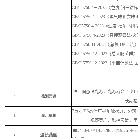
GB/T 5750.4-2023《PH测定-玻
GB/T 6920-1986 《水质 pH值
GB/T5750.4－2023《色度 铂－
GB/T 5750.1-2023《嗅气味
GB/T5750.4-2023《浊度 福尔马
GB/T 5750.4-2023《直接观察法
GB/T5750.11-2023《总氯 DPD 法
GB/T 5750.12-2023《总大肠菌群》
GB/T 5750.12-2023《平皿计数
进口固态冷光源，光源寿命至少
1
检测光源
2.
长期检
7英寸IPS高清广视角触摸屏，分辨率
显示屏幕
3.