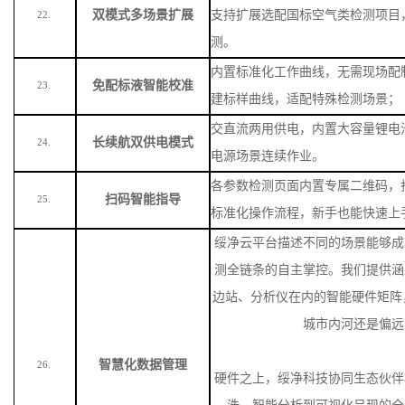
显著提升现场作业效率。
单机集成比色瓶、比色皿两种检测
双模式多场景扩展
支持扩展选配国标空气类检测项目
22.
测。
内置标准化工作曲线，无需现场配
免配标液智能校准
23.
建标样曲线，适配特殊检测场景
；
交直流两用供电，内置大容量锂电
长续航双供电模式
24.
电源场景连续作业。
各参数检测页面内置专属二维码，
扫码智能指导
25.
标准化操作流程，新手也能快速上
绥净云平台描述不同的场景能够成
测全链条的自主掌控。我们提供涵
边站、分析仪在内的智能硬件矩阵
城市内河还是偏远