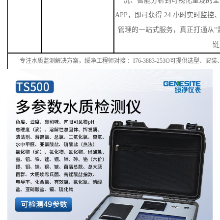
智慧化数据管理
26.
硬件之上，绥净科技协同生态伙伴
洗、智能分析到可视化呈现的全
APP，即可获得 24 小时实时监
管理的一站式服务，真正打通从“监
链
专注水质监测解决方案，绥净工程师对接
：
I
76
-38
83
-
253
O可提供选型、安装