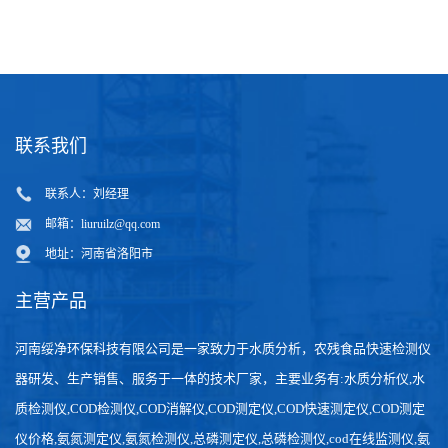
动物园海洋馆饮水与动物用水双检，GNST-TH900 兼顾人与动物饮
水安全
珠宝首饰加工车间用水检测，GNST-TH900 保障加工精度与产品品
质
联系我们
联系人：刘经理
邮箱：
liuruilz@qq.com
地址：河南省洛阳市
主营产品
河南绥净环保科技有限公司是一家致力于水质分析，农残食品快速检测仪
器研发、生产销售、服务于一体的技术厂家，主要业务有:水质分析仪,水