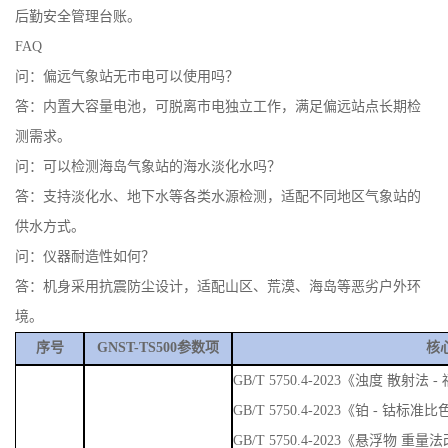
现场快速出数，及时排查水质隐患。设备操作简单，无需专业检测
知识，普通观测人员即可上手，检测数据可存储导出，完善气象站
后勤安全管理台账。
FAQ
问：偏远气象站无市电可以使用吗？
答：内置大容量电池，可脱离市电独立工作，满足偏远站点长期检
测需求。
问：可以检测海岛气象站的海水淡化水吗？
答：支持淡化水、地下水等各类水源检测，适配不同地区气象站的
供水方式。
问：仪器耐造性如何？
答：机身采用抗震防尘设计，适配山区、荒漠、海岛等恶劣户外环
境。
序号
GNST-TS500参数项
核
GB/T 5750.4-2023《浊度 散