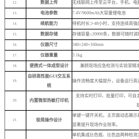
打印配置
集成微型热敏打印机
10.
数据传输
支持
USB有线传输、WiFi无线传输
11.
数据上传
无线联网上传至云平台，手机、电
12.
电池参数
7.4V/9600mAh大容量锂电池
13.
续航能力
待机时长＞
48小时，支持连续高强
14.
数据存储
存储容量
≥20000条，数据可随时
15.
仪器尺寸
340×240×160mm
16.
仪器重量
3.1kg
17.
便携式一体成型设计
兼顾现场应急检测与实验室精
18.
自研高性能
GUI交互系
操作流畅度大幅提升，设备运行高
19.
统
支持实时打印、批量打印，可自
内置微型热敏打印机
20.
单键一键开关机，主页面动态展示
极简操作设计
21.