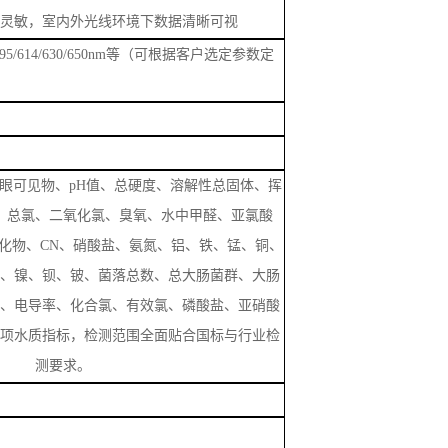
眼可见物、
pH值、总硬度、溶解性总固体、挥
、总氯、二氧化氯、臭氧、水中甲醛、亚氯酸
化物、
CN
、硝酸盐、氨氮、铝、铁、锰、铜、
、镍、钡、铍、菌落总数、总大肠菌群、大肠
、电导率、化合氯、有效氯、磷酸盐、亚硝酸
项水质指标，检测范围全面贴合国标与行业检
测要求。
i无线传输
手机、电脑端可实时查看数据
电池
持连续高强度作业，充电时长约4小时