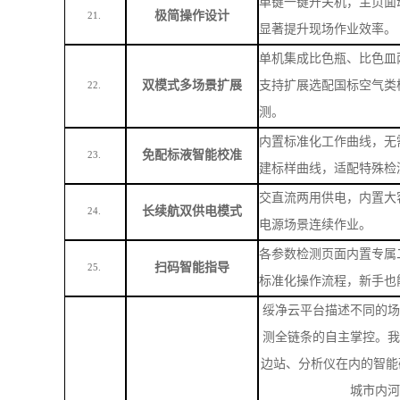
建标样曲线，适配特殊检
交直流两用供电，内置大
长续航双供电模式
24.
电源场景连续作业。
各参数检测页面内置专属
扫码智能指导
25.
标准化操作流程，新手也
绥净云平台描述不同的场
测全链条的自主掌控。我
边站、分析仪在内的智能
城市内河
智慧化数据管理
26.
硬件之上，绥净科技协同
洗、智能分析到可视化
APP，即可获得 24 
管理的一站式服务，真正