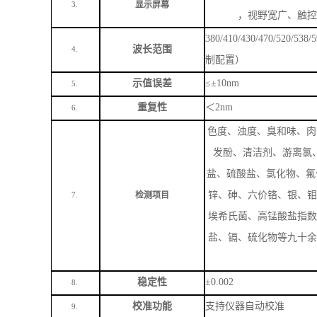
色度、浊度、臭和味、肉
发酚、清洁剂、游离氯
盐、硫酸盐、氯化物、氟
锌、砷、六价铬、银、钼
检测项目
7.
埃希氏菌、高锰酸盐指数
盐、镉、硫化物等九十余
稳定性
±0.002
8.
校准功能
支持仪器自动校准
9.
打印配置
集成微型热敏打印机
10.
数据传输
支持
USB有线传输、WiF
11.
数据上传
无线联网上传至云平台，
12.
电池参数
7.4V/9600mAh大容量锂
13.
续航能力
待机时长＞
48小时，支
14.