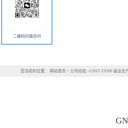
您当前的位置：
网站首页
>
公司动态
>
GNST-TS500 盐
二维码扫描访问
G
适配盐业生产环境，保障厂区职工饮水安全
盐业生产厂区多位于沿海滩涂或内陆盐湖周边，环境潮湿、
饮水水质要求较高。GNST-TS500 便携式多参数饮用水
设备采用防潮抗腐结构设计，适配高盐雾、高潮湿的特殊环