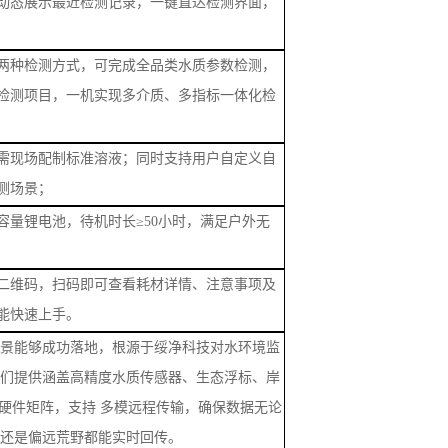
测场景
；
容量锂电池，待机时长
≥50小时，满足户外无
二维码，扫码即可查看耗材详情、注意事项及
能快速上手。
景能够成功落地，根源于绥净科技对水环境监
们提供涵盖高精度水质传感器、生态浮标、岸
硬件矩阵，支持
多模远程传输，确保数据无论
还是偏远荒野都能实时回传。
生态伙伴构建大数据处理中心，完成从数据清
呈现的全流程处理。用户通过电脑端与移动
小时实时监控、预警秒级推送、历史趋势回溯与运维
打通从“监测”到“预警”再到“溯源”的闭环管理
链路。