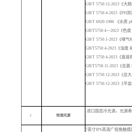
GB/T 5750.4-2023
GB/T5750.11-2023《总
GB/T 5750.12-2023
GB/T 5750.12-202
进口固态冷光源，光源寿
检测光源
2.
7英寸IPS高清广视角触摸
显示屏幕
3.
，视野宽广、触控
380/410/430/470/520
波长范围
4.
制配置）
示值误差
≤±10nm
5.
重复性
＜
2nm
6.