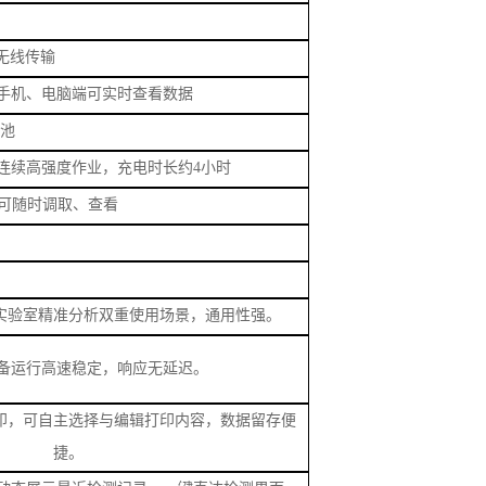
数据可随时调取、查看
实验室精准分析双重使用场景，通用性强。
备运行高速稳定，响应无延迟。
印，可自主选择与编辑打印内容，数据留存便
捷。
动态展示最近检测记录，一键直达检测界面，
两种检测方式，可完成全品类水质参数检测，
检测项目，一机实现多介质、多指标一体化检
需现场配制标准溶液；同时支持用户自定义自