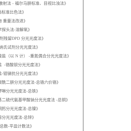
3《亚硝酸盐（以 N 计） -重氮偶合分光光度法》
《硫酸盐 -铬酸钡分光光度法》
《磷酸盐-钼锑抗分光光度法》
3《二苯碳酰二肼分光光度法-总铬六价铬》
《邻菲啰啉分光光度法-总铁》
3《二乙基二硫代氨基甲酸钠分光光度法 -总铜》
《丁二酮肟分光光度法-总镍》
《双硫腙分光光度法-总锌》
3《菌落总数-平皿计数法》
《大肠杆菌-滤膜法》
PH测定-玻璃电极法》
水质 pH值的测定 玻璃电极法》
《色度 铂－钴标准比色法》
3《嗅气味和尝味法测定水样的臭和味》
浊度 福尔马肼法》