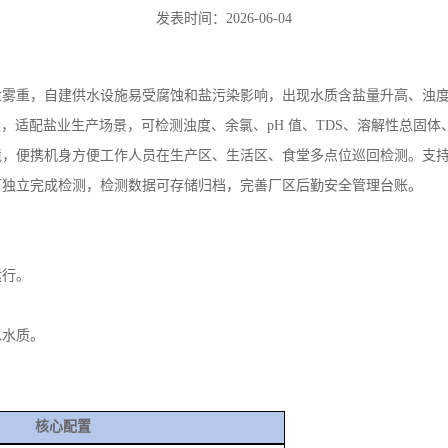
可独立完成检测，检测数据可存储归档，完善厂区后勤安全管理台账。
运行。
水水质。
核心配置
3《浊度 散射法 - 福尔马肼标准、目视比浊法》
铂 - 钴标准比色法》
《悬浮物 重量法改进》
《电化学探头法-溶解氧》
3《消毒剂残留DPD 分光光度法》
《氨氮-纳氏试剂分光光度法》