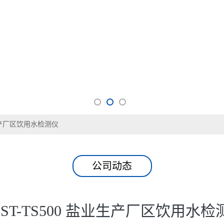
业生产厂区饮用水检测仪
公司动态
NST-TS500 盐业生产厂区饮用水检
发表时间：2026-06-04
盐雾重，自建供水设施易受腐蚀和盐污染影响，出现水质含盐量升高、浊
检测仪，适配盐业生产场景，可检测浊度、余氯、pH 值、TDS、溶解性总固
境，便携机身方便工作人员在生产区、生活区、食堂多点位巡回检测。支