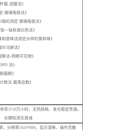
《直接观察法-肉眼可见物》
氯 DPD 法》
《总大肠菌群》
3《平皿计数法 菌落总数》
命至少
10万小时，无热损耗、发光稳定性强，
长期检测无衰减
屏，分辨率1024*600，显示清晰、操作灵敏
灵敏，室内外光线环境下数据清晰可视
/538/595/614/630/650nm等（可根据客户选定参数定