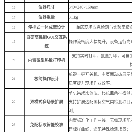
便携式一体成型设计
兼顾现场应急检测与实验室精
18.
自研高性能
GUI交互系
操作流畅度大幅提升，设备运行高
19.
统
支持实时打印、批量打印，可自
内置微型热敏打印机
20.
单键一键开关机，主页面动态展示
极简操作设计
21.
显著提升现场作业效率。
单机集成比色瓶、比色皿两种检测
双模式多场景扩展
支持扩展选配国标空气类检测项目
22.
测。
内置标准化工作曲线，无需现场配
免配标液智能校准
23.
建标样曲线，适配特殊检测场景
；
交直流两用供电，内置大容量锂电
长续航双供电模式
24.
电源场景连续作业。