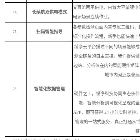
各参数检测页面内置专属二维码，
扫码智能指导
25.
标准化操作流程，新手也能快速上
绥净云平台描述不同的场景能够成
测全链条的自主掌控。我们提供涵
边站、分析仪在内的智能硬件矩阵
城市内河还是偏远
智慧化数据管理
26.
硬件之上，绥净科技协同生态伙伴
洗、智能分析到可视化呈现的全
APP，即可获得 24 小时实时监
管理的一站式服务，真正打通从“监
链
专注水质监测解决方案，绥净工程师对接
：
I
76
-38
83
-
253
O可提供选型、安装