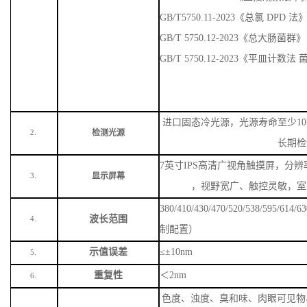
GB/T 5750.12-2023《平皿计数
进口固态冷光源，光源寿命至少
1
检测光源
2.
长期检
7英寸IPS高清广视角触摸屏，分辨率
显示屏幕
3.
，视野宽广、触控灵敏，室
380/410/430/470/520/538/59
波长范围
4.
制配置）
示值误差
≤±10nm
5.
重复性
＜
2nm
6.
色度、浊度、臭和味、肉眼可见物
发酚、清洁剂、游离氯、总氯、
盐、硫酸盐、氯化物、氟化物、
C