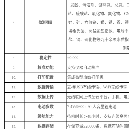
锌、砷、六价铬、银、钼、镍、钡
检测项目
7.
埃希氏菌、高锰酸盐指数、电导率
盐、镉、硫化物等九十余项水质指
测
稳定性
±0.002
8.
校准功能
支持仪器自动校准
9.
打印配置
集成微型热敏打印机
10.
数据传输
支持
USB有线传输、WiFi无线传输
11.
数据上传
无线联网上传至云平台，手机、电
12.
电池参数
7.4V/9600mAh大容量锂电池
13.
续航能力
待机时长＞
48小时，支持连续高强
14.
数据存储
存储容量
≥20000条，数据可随时
15.
仪器尺寸
340×240×160mm
16.
仪器重量
3.1kg
17.