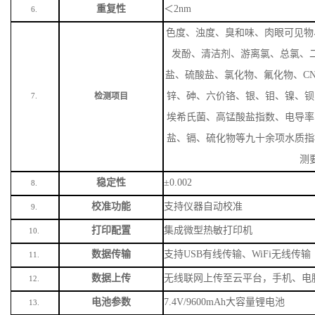
重复性
＜
2nm
6.
色度、浊度、臭和味、肉眼可见物
发酚、清洁剂、游离氯、总氯、
盐、硫酸盐、氯化物、氟化物、
C
锌、砷、六价铬、银、钼、镍、钡
检测项目
7.
埃希氏菌、高锰酸盐指数、电导率
盐、镉、硫化物等九十余项水质指
测
稳定性
±0.002
8.
校准功能
支持仪器自动校准
9.
打印配置
集成微型热敏打印机
10.
数据传输
支持
USB有线传输、WiFi无线传输
11.
数据上传
无线联网上传至云平台，手机、电
12.
电池参数
7.4V/9600mAh大容量锂电池
13.