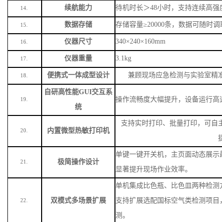
续航能力
待机时长＞
48小时，支持连续高强
14.
数据存储
存储容量
≥20000条，数据可随时
15.
仪器尺寸
340×240×160mm
16.
仪器重量
3.1kg
17.
便携式一体成型设计
兼顾现场应急检测与实验室精
18.
自研高性能
GUI交互系
操作流畅度大幅提升，设备运行高
19.
统
支持实时打印、批量打印，可自
内置微型热敏打印机
20.
单键一键开关机，主页面动态展示
极简操作设计
21.
显著提升现场作业效率。
单机集成比色瓶、比色皿两种检测
双模式多场景扩展
支持扩展选配国标空气类检测项目
22.
测。