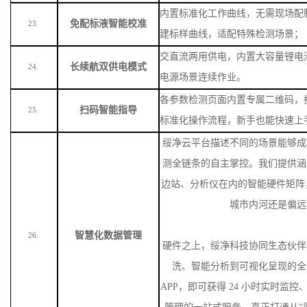
内置标准化工作曲线，无需现场配
免配标液智能校准
23.
建标样曲线，适配特殊检测场景
；
交直流两用供电，内置大容量锂电
长续航双供电模式
24.
电源场景连续作业。
各参数检测页面内置专属二维码，
扫码智能指导
25.
标准化操作流程，新手也能快速上
绥净云平台描述不同的场景能够成
测全链条的自主掌控。我们提供涵
边站、分析仪在内的智能硬件矩阵
城市内河还是偏远
智慧化数据管理
26.
硬件之上，绥净科技协同生态伙伴
洗、智能分析到可视化呈现的全
APP，即可获得 24 小时实时监