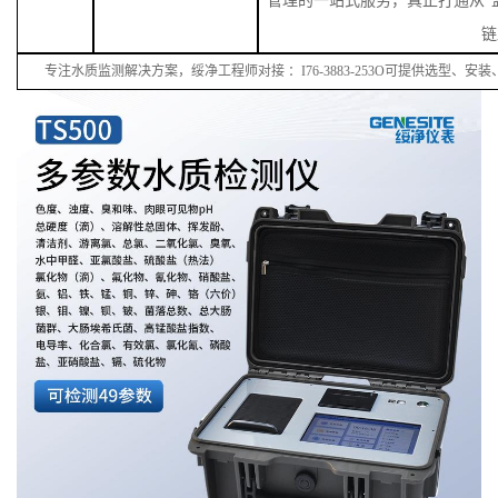
管理的一站式服务，真正打通从“监
链
专注水质监测解决方案，绥净工程师对接
：
I
76
-38
83
-
253
O可提供选型、安装