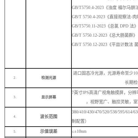
GB/T5750.4-2023《浊度 福尔马
GB/T 5750.4-2023《直接观察法
GB/T5750.11-2023《总氯 DPD 法
GB/T 5750.12-2023《总大肠菌群》
GB/T 5750.12-2023《平皿计数
进口固态冷光源，光源寿命至少
1
检测光源
2.
长期检
7英寸IPS高清广视角触摸屏，分辨率
显示屏幕
3.
，视野宽广、触控灵敏，室
380/410/430/470/520/538/59
波长范围
4.
制配置）
示值误差
≤±10nm
5.