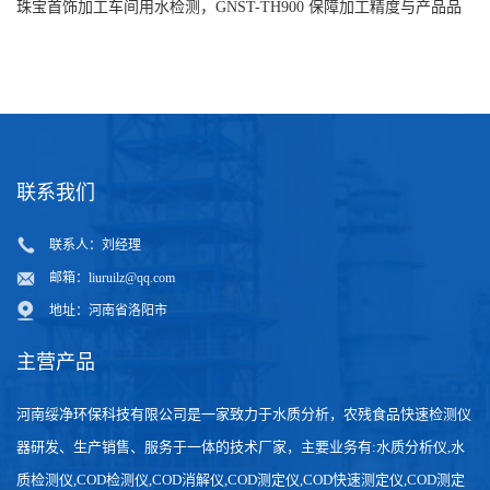
水安全
珠宝首饰加工车间用水检测，GNST-TH900 保障加工精度与产品品
质
联系我们
联系人：刘经理
邮箱：
liuruilz@qq.com
地址：河南省洛阳市
主营产品
河南绥净环保科技有限公司是一家致力于水质分析，农残食品快速检测仪
器研发、生产销售、服务于一体的技术厂家，主要业务有:水质分析仪,水
质检测仪,COD检测仪,COD消解仪,COD测定仪,COD快速测定仪,COD测定