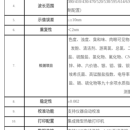
380/410/430/470/520/538/59
波长范围
4.
制配置）
示值误差
≤±10nm
5.
重复性
＜
2nm
6.
色度、浊度、臭和味、肉眼可见物
发酚、清洁剂、游离氯、总氯、
盐、硫酸盐、氯化物、氟化物、
C
锌、砷、六价铬、银、钼、镍、钡
检测项目
7.
埃希氏菌、高锰酸盐指数、电导率
盐、镉、硫化物等九十余项水质指
测
稳定性
±0.002
8.
校准功能
支持仪器自动校准
9.
打印配置
集成微型热敏打印机
10.