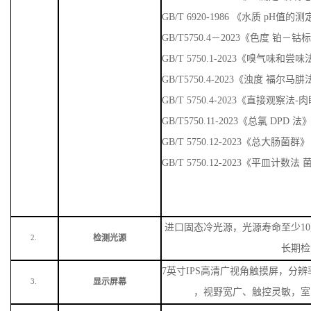
GB/T 6920-1986 《水质 pH值
GB/T5750.4－2023《色度 铂－
GB/T 5750.1-2023《嗅气味
GB/T5750.4-2023《浊度 福尔马
GB/T 5750.4-2023《直接观察法
GB/T5750.11-2023《总氯 DPD 法
GB/T 5750.12-2023《总大肠菌群》
GB/T 5750.12-2023《平皿计数
进口固态冷光源，光源寿命至少
1
检测光源
2.
长期检
7英寸IPS高清广视角触摸屏，分辨率
显示屏幕
3.
，视野宽广、触控灵敏，室