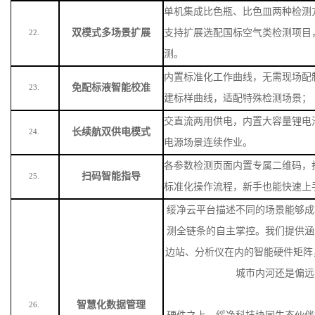
单机集成比色瓶、比色皿两种检测
双模式多场景扩展
支持扩展选配国标空气类检测项目
22.
测。
内置标准化工作曲线，无需现场配
免配标液智能校准
23.
建标样曲线，适配特殊检测场景
；
交直流两用供电，内置大容量锂电
长续航双供电模式
24.
电源场景连续作业。
各参数检测页面内置专属二维码，
扫码智能指导
25.
标准化操作流程，新手也能快速上
绥净云平台描述不同的场景能够成
测全链条的自主掌控。我们提供涵
边站、分析仪在内的智能硬件矩阵
城市内河还是偏远
智慧化数据管理
26.