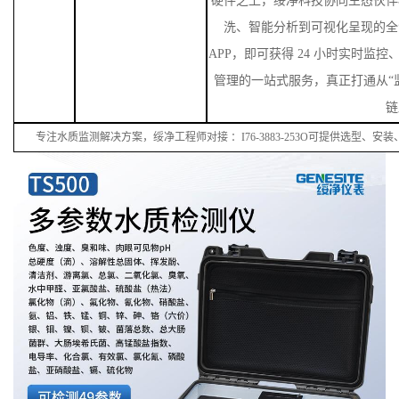
硬件之上，绥净科技协同生态伙伴
洗、智能分析到可视化呈现的全
APP，即可获得 24 小时实时监
管理的一站式服务，真正打通从“监
链
专注水质监测解决方案，绥净工程师对接
：
I
76
-38
83
-
253
O可提供选型、安装