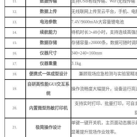
数据传输
支持
USB有线传输、WiFi无线传输
11.
数据上传
无线联网上传至云平台，手机、电
12.
电池参数
7.4V/9600mAh大容量锂电池
13.
续航能力
待机时长＞
48小时，支持连续高强
14.
数据存储
存储容量
≥20000条，数据可随时
15.
仪器尺寸
340×240×160mm
16.
仪器重量
3.1kg
17.
便携式一体成型设计
兼顾现场应急检测与实验室精
18.
自研高性能
GUI交互系
操作流畅度大幅提升，设备运行高
19.
统
支持实时打印、批量打印，可自
内置微型热敏打印机
20.
单键一键开关机，主页面动态展示
极简操作设计
21.
显著提升现场作业效率。