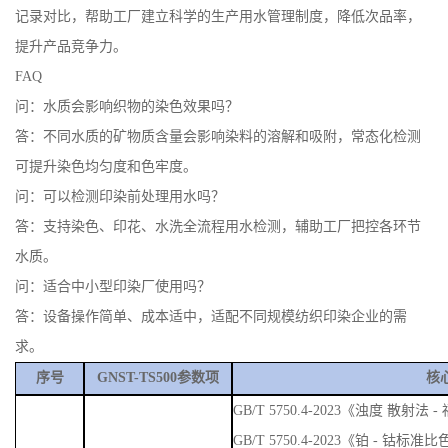
记录对比，帮助工厂建立科学的生产用水管理制度，降低次品率，
提升产品竞争力。
FAQ
问：水质会影响织物的染色效果吗？
答：不同水质的矿物质含量会影响染料的溶解和吸附，常态化检测
可提升染色均匀度和色牢度。
问：可以检测印染前处理用水吗？
答：支持染色、印花、水洗全流程用水检测，辅助工厂把控各环节
水质。
问：适合中小型印染厂使用吗？
答：设备操作简单、成本适中，适配不同规模纺织印染企业的需
求。
序号
GNST-TS500参数项
核
GB/T 5750.4-2023《浊度 散
GB/T 5750.4-2023《铂 - 钴标准