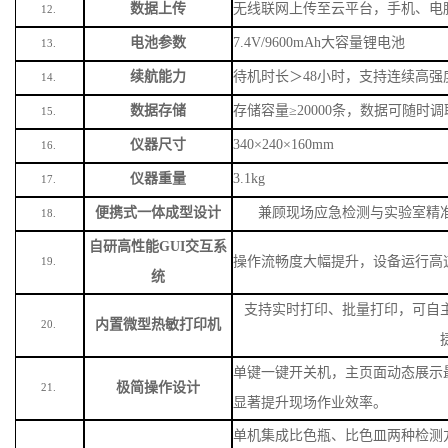
数据上传
无线联网上传至云平台，手机、电
12.
电池参数
7.4V/9600mAh大容量锂电池
13.
续航能力
待机时长＞
48小时，支持连续高强
14.
数据存储
存储容量
≥20000条，数据可随时
15.
仪器尺寸
340×240×160mm
16.
仪器重量
3.1kg
17.
便携式一体成型设计
兼顾现场应急检测与实验室精
18.
自研高性能
GUI交互系
操作流畅度大幅提升，设备运行高
19.
统
支持实时打印、批量打印，可自
内置微型热敏打印机
20.
单键一键开关机，主页面动态展示
极简操作设计
21.
显著提升现场作业效率。
单机集成比色瓶、比色皿两种检测