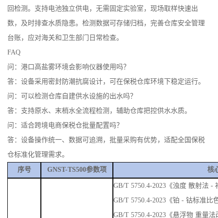
回检测。支持电池独立供电，无需固定实验室，现场取样快速出
数，及时排查水质隐患。检测数据可存储归档，完善仓库安全管理
台账，应对海关和卫生部门日常检查。
FAQ
问：港口高盐雾环境会影响仪器使用吗？
答：设备采用密封防潮抗腐设计，可在保税仓库环境下稳定运行。
问：可以检测仓库自建供水设施的出水吗？
答：支持原水、末梢水全流程检测，辅助仓库把控供水水质。
问：适合跨境电商保税仓批量配置吗？
答：设备操作统一、数据可追溯，批量采购有优势，适配全国保税
仓标准化管理需求。
序号
GNST-TS500参数项
核
GB/T 5750.4-2023《浊度 散
GB/T 5750.4-2023《铂 - 钴标准
GB/T 5750.4-2023《悬浮物 重量