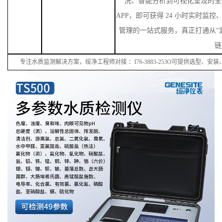
洗、智能分析到可视化呈现的全
APP，即可获得 24 小时实时监
管理的一站式服务，真正打通从“监
链
专注水质监测解决方案，绥净工程师对接
：
I
76
-38
83
-
253
O可提供选型、安装