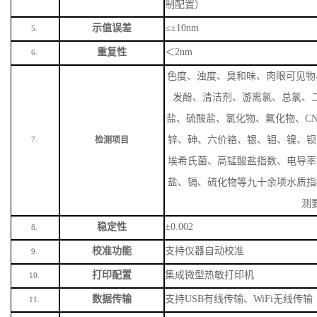
制配置）
示值误差
≤±10nm
5.
重复性
＜
2nm
6.
色度、浊度、臭和味、肉眼可见物
发酚、清洁剂、游离氯、总氯、
盐、硫酸盐、氯化物、氟化物、
C
锌、砷、六价铬、银、钼、镍、钡
检测项目
7.
埃希氏菌、高锰酸盐指数、电导率
盐、镉、硫化物等九十余项水质指
测
稳定性
±0.002
8.
校准功能
支持仪器自动校准
9.
打印配置
集成微型热敏打印机
10.
数据传输
支持
USB有线传输、WiFi无线传输
11.