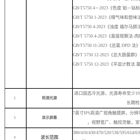
GB/T5750.4－2023《色度 铂－
GB/T 5750.1-2023《嗅气味
GB/T5750.4-2023《浊度 福尔马
GB/T 5750.4-2023《直接观察法
GB/T5750.11-2023《总氯 DPD 法
GB/T 5750.12-2023《总大肠菌群》
GB/T 5750.12-2023《平皿计数
进口固态冷光源，光源寿命至少
1
检测光源
2.
长期检
7英寸IPS高清广视角触摸屏，分辨率
显示屏幕
3.
，视野宽广、触控灵敏，室
380/410/430/470/520/538/59
波长范围
4.