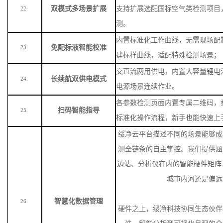
双模式多场景扩展
支持扩展选配国标空气类检测项目
22.
测。
内置标准化工作曲线，无需现场配
免配标液智能校准
23.
建标样曲线，适配特殊检测场景
；
交直流两用供电，内置大容量锂电
长续航双供电模式
24.
电源场景连续作业。
各参数检测页面内置专属二维码，
扫码智能指导
25.
标准化操作流程，新手也能快速上
绥净云平台描述不同的场景能够成
测全链条的自主掌控。我们提供涵
边站、分析仪在内的智能硬件矩阵
城市内河还是偏远
智慧化数据管理
26.
硬件之上，绥净科技协同生态伙伴