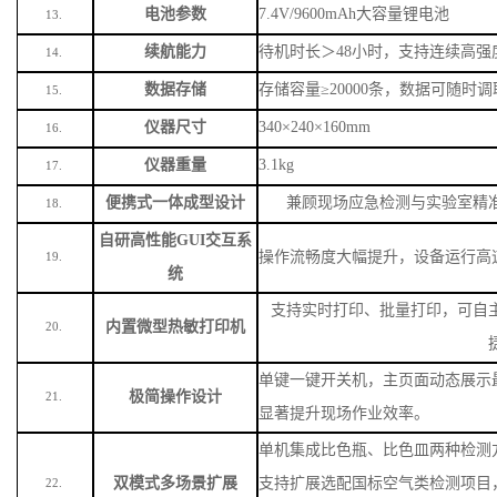
电池参数
7.4V/9600mAh大容量锂电池
13.
续航能力
待机时长＞
48小时，支持连续高强
14.
数据存储
存储容量
≥20000条，数据可随时
15.
仪器尺寸
340×240×160mm
16.
仪器重量
3.1kg
17.
便携式一体成型设计
兼顾现场应急检测与实验室精
18.
自研高性能
GUI交互系
操作流畅度大幅提升，设备运行高
19.
统
支持实时打印、批量打印，可自
内置微型热敏打印机
20.
单键一键开关机，主页面动态展示
极简操作设计
21.
显著提升现场作业效率。
单机集成比色瓶、比色皿两种检测
双模式多场景扩展
支持扩展选配国标空气类检测项目
22.