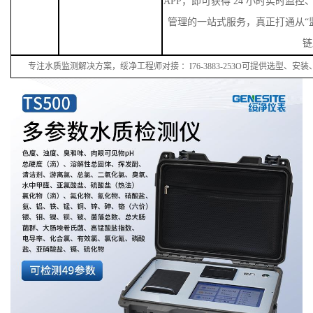
APP，即可获得 24 小时实时监
管理的一站式服务，真正打通从“监
链
专注水质监测解决方案，绥净工程师对接
：
I
76
-38
83
-
253
O可提供选型、安装