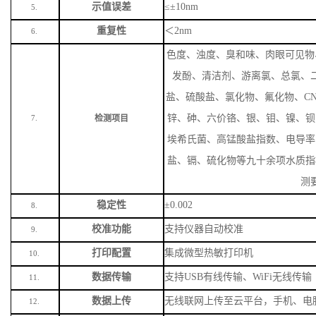
示值误差
≤±10nm
5.
重复性
＜
2nm
6.
色度、浊度、臭和味、肉眼可见物
发酚、清洁剂、游离氯、总氯、
盐、硫酸盐、氯化物、氟化物、
C
锌、砷、六价铬、银、钼、镍、钡
检测项目
7.
埃希氏菌、高锰酸盐指数、电导率
盐、镉、硫化物等九十余项水质指
测
稳定性
±0.002
8.
校准功能
支持仪器自动校准
9.
打印配置
集成微型热敏打印机
10.
数据传输
支持
USB有线传输、WiFi无线传输
11.
数据上传
无线联网上传至云平台，手机、电
12.