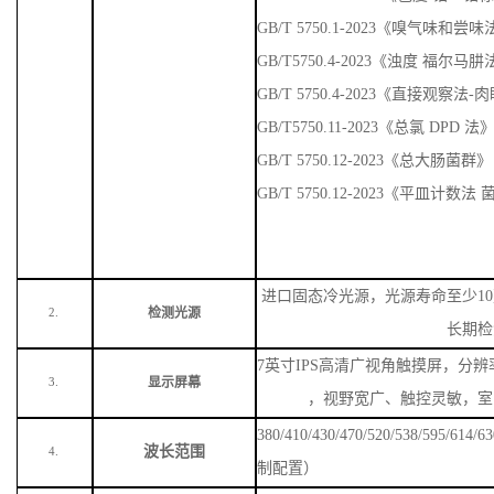
GB/T 5750.1-2023《嗅气味
GB/T5750.4-2023《浊度 福尔马
GB/T 5750.4-2023《直接观察法
GB/T5750.11-2023《总氯 DPD 法
GB/T 5750.12-2023《总大肠菌群》
GB/T 5750.12-2023《平皿计数
进口固态冷光源，光源寿命至少
1
检测光源
2.
长期检
7英寸IPS高清广视角触摸屏，分辨率
显示屏幕
3.
，视野宽广、触控灵敏，室
380/410/430/470/520/538/59
波长范围
4.
制配置）