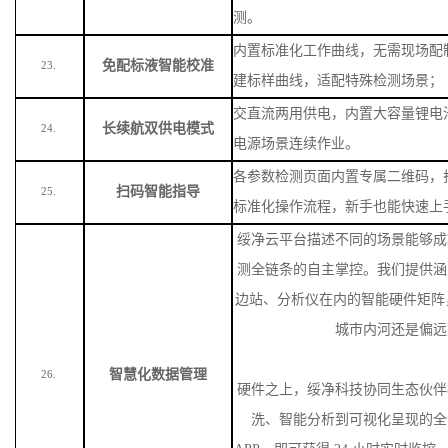
测。
内置标准化工作曲线，无需现场配
免配标液智能校准
23.
建标样曲线，适配特殊检测场景
；
交直流两用供电，内置大容量锂电
长续航双供电模式
24.
电源场景连续作业。
各参数检测页面内置专属二维码，
扫码智能指导
25.
标准化操作流程，新手也能快速上
绥净云平台描述不同的场景能够成
测全链条的自主掌控。我们提供涵
边站、分析仪在内的智能硬件矩阵
城市内河还是偏远
智慧化数据管理
26.
硬件之上，绥净科技协同生态伙伴
洗、智能分析到可视化呈现的全