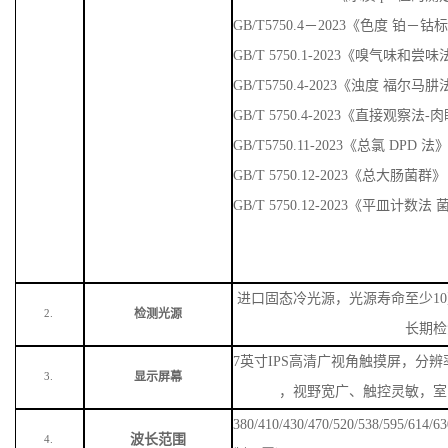
GB/T5750.4－2023《色度 铂－
GB/T 5750.1-2023《嗅气味
GB/T5750.4-2023《浊度 福尔马
GB/T 5750.4-2023《直接观察法
GB/T5750.11-2023《总氯 DPD 法
GB/T 5750.12-2023《总大肠菌群》
GB/T 5750.12-2023《平皿计数
进口固态冷光源，光源寿命至少
1
检测光源
2.
长期检
7英寸IPS高清广视角触摸屏，分辨率
显示屏幕
3.
，视野宽广、触控灵敏，室
380/410/430/470/520/538/59
波长范围
4.