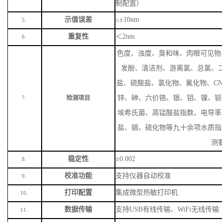
制配置）
示值误差
≤±10nm
5.
重复性
＜
2nm
6.
色度、浊度、臭和味、肉眼可见物
发酚、清洁剂、游离氯、总氯、
盐、硫酸盐、氯化物、氟化物、
C
锌、砷、六价铬、银、钼、镍、钡
检测项目
7.
埃希氏菌、高锰酸盐指数、电导率
盐、镉、硫化物等九十余项水质指
测
稳定性
±0.002
8.
校准功能
支持仪器自动校准
9.
打印配置
集成微型热敏打印机
10.
数据传输
支持
USB有线传输、WiFi无线传输
11.