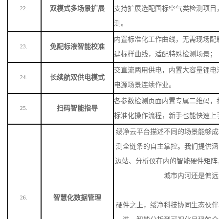
双模式多场景扩展
支持扩展选配国标空气类检测项目
22.
测。
内置标准化工作曲线，无需现场配
免配标液智能校准
23.
建标样曲线，适配特殊检测场景
；
交直流两用供电，内置大容量锂电
长续航双供电模式
24.
电源场景连续作业。
各参数检测页面内置专属二维码，
扫码智能指导
25.
标准化操作流程，新手也能快速上
绥净云平台描述不同的场景能够成
测全链条的自主掌控。我们提供涵
边站、分析仪在内的智能硬件矩阵
城市内河还是偏远
智慧化数据管理
26.
硬件之上，绥净科技协同生态伙伴