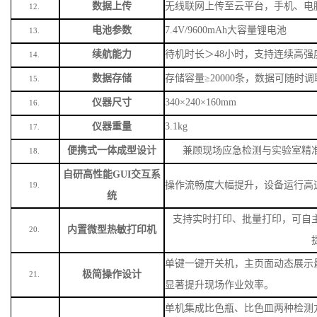
数据上传
无线联网上传至云平台，手机、电
12.
电池参数
7.4V/9600mAh大容量锂电池
13.
续航能力
待机时长＞
48小时，支持连续高强
14.
数据存储
存储容量
≥20000条，数据可随时
15.
仪器尺寸
340×240×160mm
16.
仪器重量
3.1kg
17.
便携式一体成型设计
兼顾现场应急检测与实验室精
18.
自研高性能
GUI交互系
操作流畅度大幅提升，设备运行高
19.
统
支持实时打印、批量打印，可自
内置微型热敏打印机
20.
单键一键开关机，主页面动态展示
极简操作设计
21.
显著提升现场作业效率。
单机集成比色瓶、比色皿两种检测