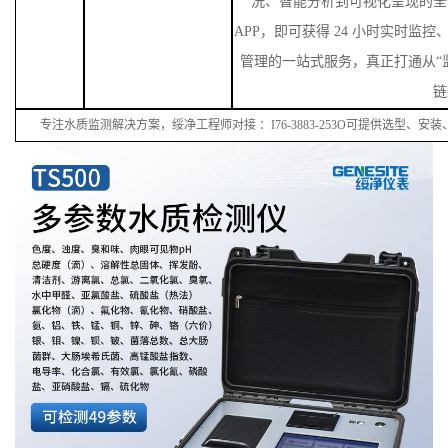
洗、智能分析到可视化呈现的全
APP，即可获得 24 小时实时监
管理的一站式服务，真正打通从“监
链
专注水质监测解决方案，绥净工程师对接
：
I
76
-38
83
-
253
O可提供选型、安装