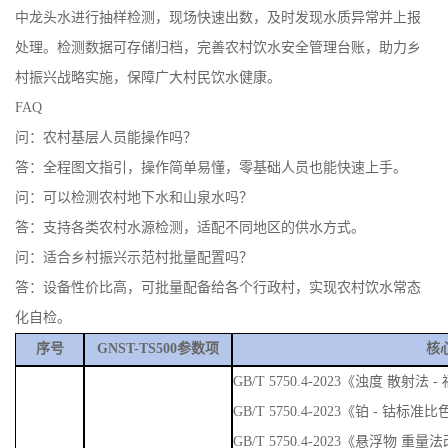
中龙头水进行抽样检测，现场快速出数，及时发现水质异常并上报
处理。检测数据可存储归档，完善农村饮水安全管理台账，助力乡
村振兴战略实施，保障广大村民饮水健康。
FAQ
问：农村基层人员能操作吗？
答：全程图文指引，操作简单易懂，零基础人员也能快速上手。
问：可以检测农村地下水和山泉水吗？
答：支持各类农村水源检测，适配不同地区的供水方式。
问：适合乡村振兴示范村批量配置吗？
答：设备性价比高，可批量配备给各个行政村，实现农村饮水常态
化自检。
序号
GNST-TS500参数项
核
GB/T 5750.4-2023《浊度 散
GB/T 5750.4-2023《铂 - 钴标准
GB/T 5750.4-2023《悬浮物 重量