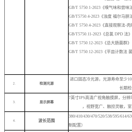
GB/T 5750.1-2023《嗅气味
GB/T5750.4-2023《浊度 福尔马
GB/T 5750.4-2023《直接观察法
GB/T5750.11-2023《总氯 DPD 法
GB/T 5750.12-2023《总大肠菌群》
GB/T 5750.12-2023《平皿计数
进口固态冷光源，光源寿命至少
1
检测光源
2.
长期检
7英寸IPS高清广视角触摸屏，分辨率
显示屏幕
3.
，视野宽广、触控灵敏，室
380/410/430/470/520/538/59
波长范围
4.
制配置）