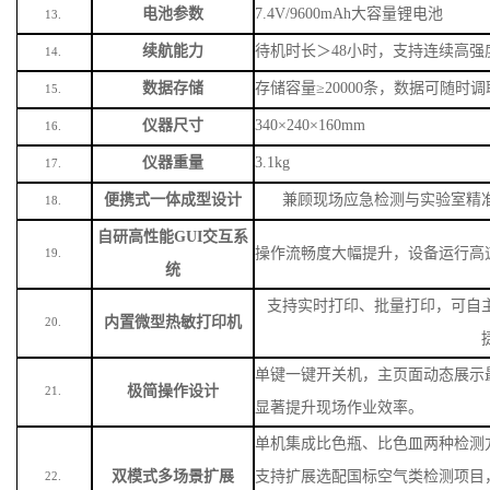
电池参数
7.4V/9600mAh大容量锂电池
13.
续航能力
待机时长＞
48小时，支持连续高强
14.
数据存储
存储容量
≥20000条，数据可随时
15.
仪器尺寸
340×240×160mm
16.
仪器重量
3.1kg
17.
便携式一体成型设计
兼顾现场应急检测与实验室精
18.
自研高性能
GUI交互系
操作流畅度大幅提升，设备运行高
19.
统
支持实时打印、批量打印，可自
内置微型热敏打印机
20.
单键一键开关机，主页面动态展示
极简操作设计
21.
显著提升现场作业效率。
单机集成比色瓶、比色皿两种检测
双模式多场景扩展
支持扩展选配国标空气类检测项目
22.