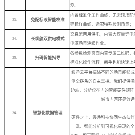
测。
内置标准化工作曲线，无需现场配
免配标液智能校准
23.
建标样曲线，适配特殊检测场景
；
交直流两用供电，内置大容量锂电
长续航双供电模式
24.
电源场景连续作业。
各参数检测页面内置专属二维码，
扫码智能指导
25.
标准化操作流程，新手也能快速上
绥净云平台描述不同的场景能够成
测全链条的自主掌控。我们提供涵
边站、分析仪在内的智能硬件矩阵
城市内河还是偏远
智慧化数据管理
26.
硬件之上，绥净科技协同生态伙伴
洗、智能分析到可视化呈现的全