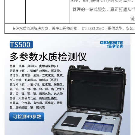
APP，即可获得 24 小时实时监
管理的一站式服务，真正打通从“监
链
专注水质监测解决方案，绥净工程师对接
：
I
76
-38
83
-
253
O可提供选型、安装