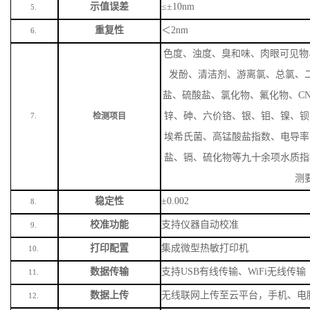
示值误差
≤±10nm
5.
重复性
＜
2nm
6.
色度、浊度、臭和味、肉眼可见物
发酚、清洁剂、游离氯、总氯、
盐、硫酸盐、氯化物、氟化物、
C
锌、砷、六价铬、银、钼、镍、钡
检测项目
7.
埃希氏菌、高锰酸盐指数、电导率
盐、镉、硫化物等九十余项水质指
测
稳定性
±0.002
8.
校准功能
支持仪器自动校准
9.
打印配置
集成微型热敏打印机
10.
数据传输
支持
USB有线传输、WiFi无线传输
11.
数据上传
无线联网上传至云平台，手机、电
12.