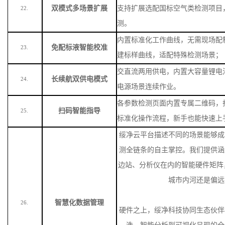
双模式多场景扩展
支持扩展选配国标空气类检测项目
22.
测。
内置标准化工作曲线，无需现场配
免配标液智能校准
23.
建标样曲线，适配特殊检测场景
；
交直流两用供电，内置大容量锂电
长续航双供电模式
24.
电源场景连续作业。
各参数检测页面内置专属二维码，
扫码智能指导
25.
标准化操作流程，新手也能快速上
绥净云平台描述不同的场景能够成
测全链条的自主掌控。我们提供涵
边站、分析仪在内的智能硬件矩阵
城市内河还是偏远
智慧化数据管理
26.
硬件之上，绥净科技协同生态伙伴