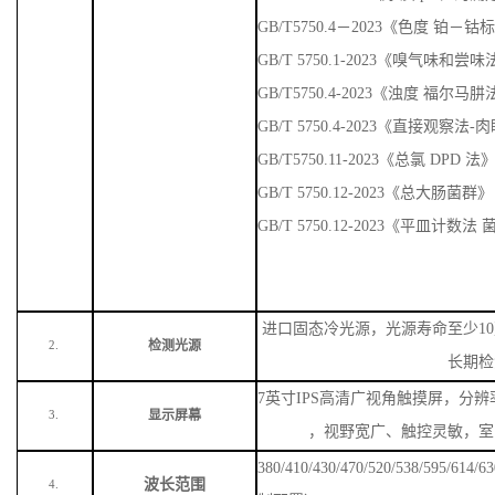
GB/T5750.4－2023《色度 铂－
GB/T 5750.1-2023《嗅气味
GB/T5750.4-2023《浊度 福尔马
GB/T 5750.4-2023《直接观察法
GB/T5750.11-2023《总氯 DPD 法
GB/T 5750.12-2023《总大肠菌群》
GB/T 5750.12-2023《平皿计数
进口固态冷光源，光源寿命至少
1
检测光源
2.
长期检
7英寸IPS高清广视角触摸屏，分辨率
显示屏幕
3.
，视野宽广、触控灵敏，室
380/410/430/470/520/538/59
波长范围
4.