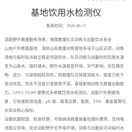
基地饮用水检测仪
发表时间：2026-06-15
适配野外救援勤务场景，保障救援队员训练与出勤饮水安全
山地户外救援基地、消防山岳救援训练营地多设于山区近郊，训练
场地与临时驻点缺乏稳定市政供水，队员训练与出勤时的饮用水源
多为山泉水、临时储水。野外水源易受环境、天气影响，存在微生
物、泥沙、污染物超标风险，而救援队员体能消耗大、免疫力处于
波动状态，饮水不洁易引发肠胃不适，直接影响训练与救援出勤能
力。GNST-TS500 便携式多参数饮用水检测仪，适配户外救援场
景，可快速检测浊度、pH 值、菌落总数、氨氮、TDS、重金属等饮
水安全核心指标。
设备抗震耐造、机身轻便，可收纳进救援装备包随队携带，支持电
池独立供电，完全适配野外无市电环境。训练与出勤前可对临时水