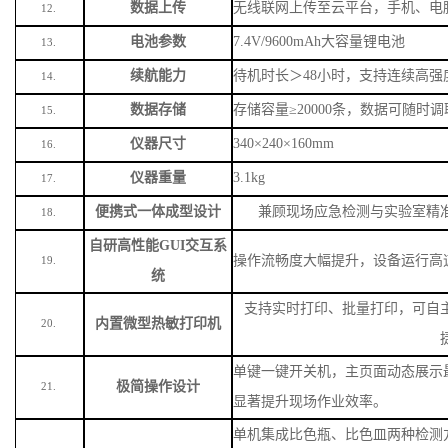
数据上传
无线联网上传至云平台，手机、电
12.
电池参数
7.4V/9600mAh大容量锂电池
13.
续航能力
待机时长＞
48小时，支持连续高强
14.
数据存储
存储容量
≥20000条，数据可随时
15.
仪器尺寸
340×240×160mm
16.
仪器重量
3.1kg
17.
便携式一体成型设计
兼顾现场应急检测与实验室精
18.
自研高性能
GUI交互系
操作流畅度大幅提升，设备运行高
19.
统
支持实时打印、批量打印，可自
内置微型热敏打印机
20.
单键一键开关机，主页面动态展示
极简操作设计
21.
显著提升现场作业效率。
单机集成比色瓶、比色皿两种检测