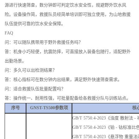
源进行快速筛查，数分钟即可判定饮水安全性，规避野外饮水风
险。设备操作简，救援队员经简单培训即可独立使用，为山地救援
队伍提供可靠的饮水安全保障。
FAQ
问：可以随队携带用于野外救援任务吗？
答：机身小巧轻便，抗震防摔，可直接放入装备包随行，适配野外
出勤场景。
问：多久可以出检测结果？
答：核心指标可在数分钟内出结果，满足野外快速筛查需求。
问：适合救援队伍批量配置吗？
答：操作统一、耐用性强，可批量配备给各救援分队与训练站点。
序号
GNST-TS500参数项
核
GB/T 5750.4-2023《浊度 散
GB/T 5750.4-2023《铂 - 钴标准
GB/T 5750.4-2023《悬浮物 重量