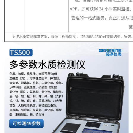
洗、智能分析到可视化呈现的全
APP，即可获得 24 小时实时监
管理的一站式服务，真正打通从“监
链
专注水质监测解决方案，绥净工程师对接
：
I
76
-38
83
-
253
O可提供选型、安装