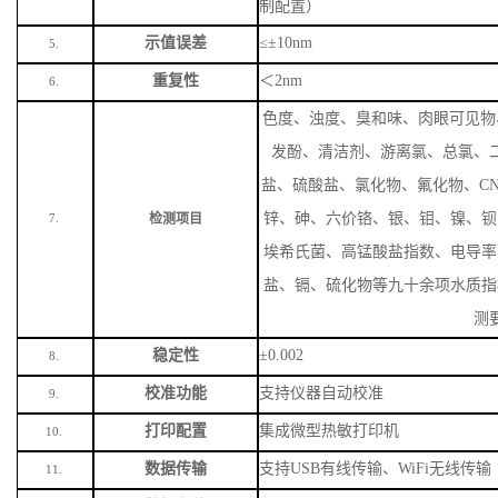
制配置）
示值误差
≤±10nm
5.
重复性
＜
2nm
6.
色度、浊度、臭和味、肉眼可见物
发酚、清洁剂、游离氯、总氯、
盐、硫酸盐、氯化物、氟化物、
C
锌、砷、六价铬、银、钼、镍、钡
检测项目
7.
埃希氏菌、高锰酸盐指数、电导率
盐、镉、硫化物等九十余项水质指
测
稳定性
±0.002
8.
校准功能
支持仪器自动校准
9.
打印配置
集成微型热敏打印机
10.
数据传输
支持
USB有线传输、WiFi无线传输
11.