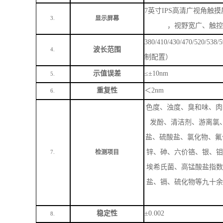
7英寸IPS高清广视角触摸
显示屏幕
3.
，视野宽广、触控
380/410/430/470/520
波长范围
4.
制配置）
示值误差
≤±10nm
5.
重复性
＜
2nm
6.
色度、浊度、臭和味、肉
发酚、清洁剂、游离氯
盐、硫酸盐、氯化物、氟
锌、砷、六价铬、银、钼
检测项目
7.
埃希氏菌、高锰酸盐指数
盐、镉、硫化物等九十余
稳定性
±0.002
8.