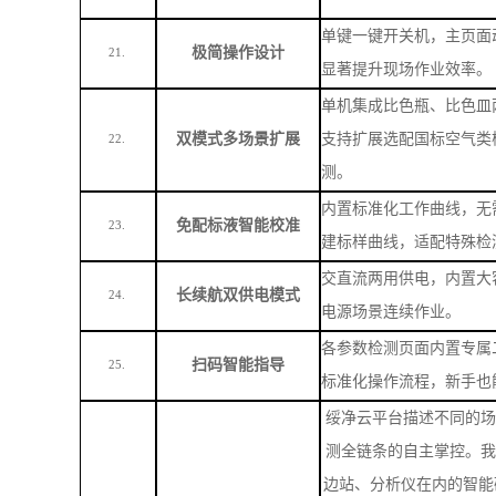
单键一键开关机，主页面
极简操作设计
21.
显著提升现场作业效率。
单机集成比色瓶、比色皿
双模式多场景扩展
支持扩展选配国标空气类
22.
测。
内置标准化工作曲线，无
免配标液智能校准
23.
建标样曲线，适配特殊检
交直流两用供电，内置大
长续航双供电模式
24.
电源场景连续作业。
各参数检测页面内置专属
扫码智能指导
25.
标准化操作流程，新手也
绥净云平台描述不同的场
测全链条的自主掌控。我
边站、分析仪在内的智能