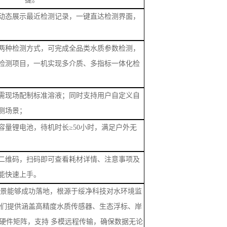
动态展示最近检测记录，一键直达检测界面，
两种检测方式，可完成全品类水质参数检测，
检测项目，一机实现多介质、多指标一体化检
需现场配制标准溶液；同时支持用户自定义自
测场景
；
容量锂电池，待机时长
≥50小时，满足户外无
二维码，扫码即可查看耗材详情、注意事项及
能快速上手。
景能够成功落地，根源于绥净科技对水环境监
们提供涵盖高精度水质传感器、生态浮标、岸
硬件矩阵，支持
多模远程传输，确保数据无论