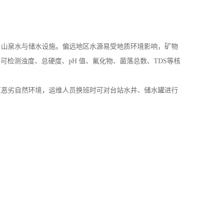
、山泉水与储水设施。偏远地区水源易受地质环境影响，矿物
可检测浊度、总硬度、pH 值、氟化物、菌落总数、TDS等核
区恶劣自然环境，运维人员换班时可对台站水井、储水罐进行