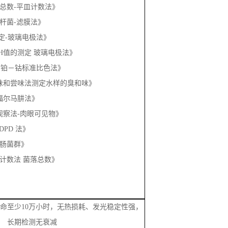
3《菌落总数-平皿计数法》
《大肠杆菌-滤膜法》
PH测定-玻璃电极法》
水质 pH值的测定 玻璃电极法》
《色度 铂－钴标准比色法》
3《嗅气味和尝味法测定水样的臭和味》
浊度 福尔马肼法》
《直接观察法-肉眼可见物》
氯 DPD 法》
《总大肠菌群》
3《平皿计数法 菌落总数》
命至少
10万小时，无热损耗、发光稳定性强，
长期检测无衰减