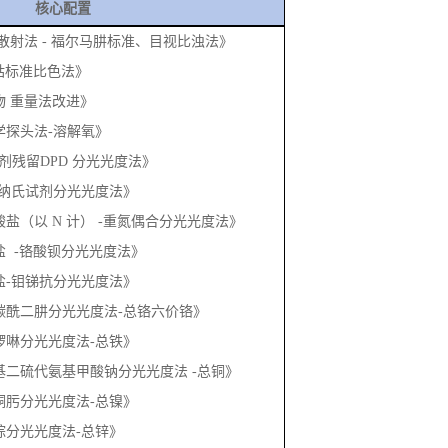
核心配置
3《浊度 散射法 - 福尔马肼标准、目视比浊法》
铂 - 钴标准比色法》
《悬浮物 重量法改进》
《电化学探头法-溶解氧》
3《消毒剂残留DPD 分光光度法》
《氨氮-纳氏试剂分光光度法》
3《亚硝酸盐（以 N 计） -重氮偶合分光光度法》
《硫酸盐 -铬酸钡分光光度法》
《磷酸盐-钼锑抗分光光度法》
3《二苯碳酰二肼分光光度法-总铬六价铬》
《邻菲啰啉分光光度法-总铁》
3《二乙基二硫代氨基甲酸钠分光光度法 -总铜》
《丁二酮肟分光光度法-总镍》
《双硫腙分光光度法-总锌》