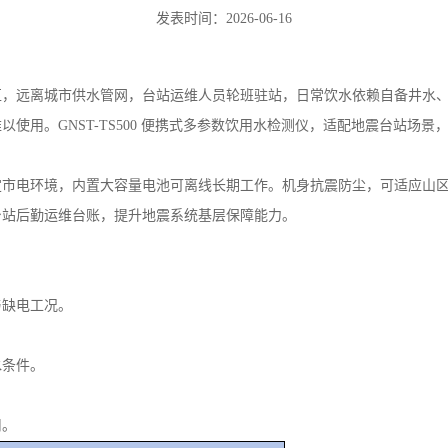
发表时间：2026-06-16
区，远离城市供水管网，台站运维人员轮班驻站，日常饮水依赖自备井水
用。GNST-TS500 便携式多参数饮用水检测仪，适配地震台站场景，
定市电环境，内置大容量电池可离线长期工作。机身抗震防尘，可适应山
台站后勤运维台账，提升地震系统基层保障能力。
与缺电工况。
水条件。
用。