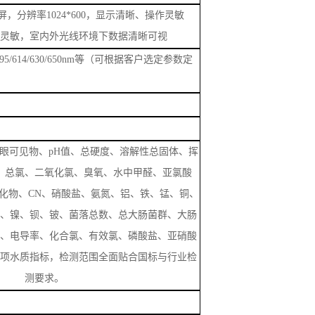
屏，分辨率1024*600，显示清晰、操作灵敏
灵敏，室内外光线环境下数据清晰可视
/538/595/614/630/650nm等（可根据客户选定参数定
眼可见物、
pH值、总硬度、溶解性总固体、挥
、总氯、二氧化氯、臭氧、水中甲醛、亚氯酸
化物、
CN
、硝酸盐、氨氮、铝、铁、锰、铜、
、镍、钡、铍、菌落总数、总大肠菌群、大肠
、电导率、化合氯、有效氯、磷酸盐、亚硝酸
项水质指标，检测范围全面贴合国标与行业检
测要求。