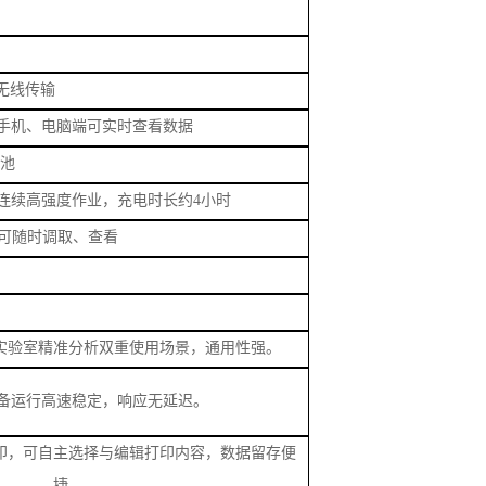
i无线传输
手机、电脑端可实时查看数据
电池
持连续高强度作业，充电时长约4小时
数据可随时调取、查看
实验室精准分析双重使用场景，通用性强。
备运行高速稳定，响应无延迟。
印，可自主选择与编辑打印内容，数据留存便
捷。