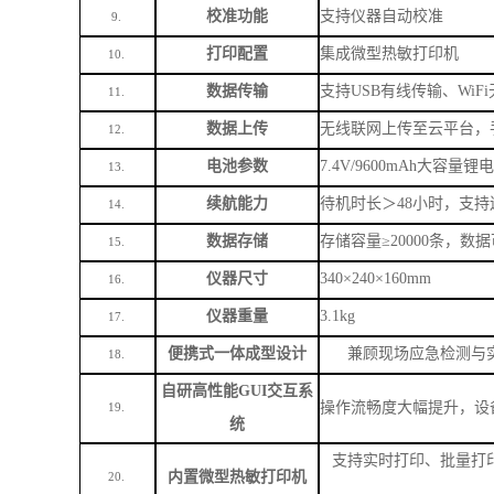
校准功能
支持仪器自动校准
9.
打印配置
集成微型热敏打印机
10.
数据传输
支持
USB有线传输、WiF
11.
数据上传
无线联网上传至云平台，
12.
电池参数
7.4V/9600mAh大容量锂
13.
续航能力
待机时长＞
48小时，支
14.
数据存储
存储容量
≥20000条，
15.
仪器尺寸
340×240×160mm
16.
仪器重量
3.1kg
17.
便携式一体成型设计
兼顾现场应急检测与
18.
自研高性能
GUI交互系
操作流畅度大幅提升，设
19.
统
支持实时打印、批量打
内置微型热敏打印机
20.