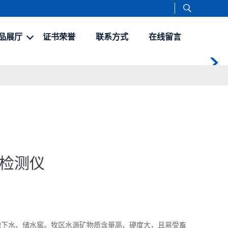
品展厅
证书荣誉
联系方式
在线留言