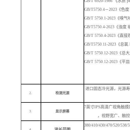
序号
GNST-TS500参数项
GB/T 5750.4-202
GB/T 5750.4-2023《
GB/T 5750.4-2023
GB/T 5750.4-2023
GB/T 5750.11-202
GB/T 5750.5-2023
GB/T 5750.5-202
GB/T 5750.5-2023
GB/T 5750.5-2023
GB/T 5750.6-202
GB/T 5750.6-2023
GB/T 5750.6-202
GB/T 5750.6-2023
GB/T 5750.6-2023
执行标准
1.